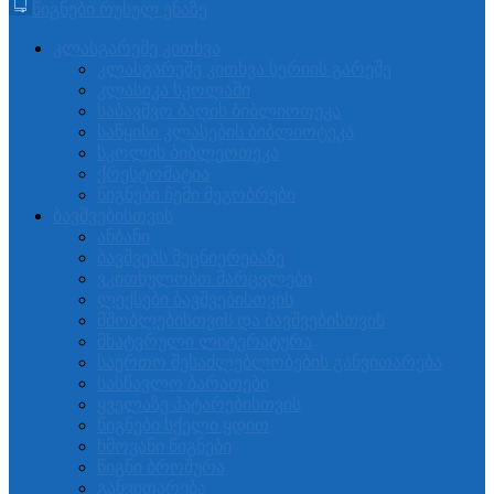
წიგნები რუსულ ენაზე
კლასგარეშე კითხვა
კლასგარეშე კითხვა სერიის გარეშე
კლასიკა სკოლაში
საბავშვო ბაღის ბიბლიოთეკა
საწყისი კლასების ბიბლიოტეკა
სკოლის ბიბლეოთეკა
ქრესტომატია
წიგნები ჩემი მეგობრები
ბავშვებისთვის
ანბანი
ბავშვებს მეცნიერებაზე
ვკითხულობთ მარცვლები
ლექსები ბავშვებისთვის
მშობლებისთვის და ბავშვებისთვის
მხატვრული ლიტერატურა
საერთო შესაძლებლობების განვითარება
სასწავლო ბარათები
ყველაზე პატარებისთვის
წიგნები სქელი ყდით
ხმოვანი წიგნები
წიგნი ბროშურა
განვითარება