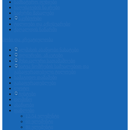
სამხატვრო ფუნჯები
საღებავების ნაკრები
საძერწი მასალები
სკეჩბუქები
ტილოები და აქსესუარები
ქაღალდის ნაწარმი
ჰობი და კრეატიულობა
ალმასის ასაწყობი ნახატები
დღიურები. ანკეტები
მუსიკალური სათამაშოები
ხატვა ნომრების საშუალებით და
გასაფერადებელი ტილოები
სამაგიდო თამაშები
გასაფერადებლები
ლოტო
ტესტები
დომინო
ასაწყობი
ფაზლები
12-54 ელემენტი
60 ელემენტი
80 ელემენტი