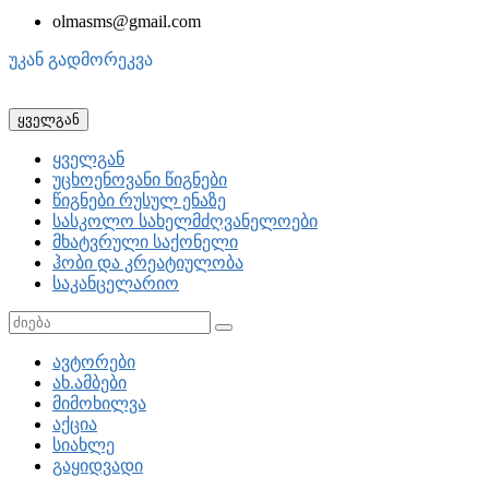
olmasms@gmail.com
უკან გადმორეკვა
ყველგან
ყველგან
უცხოენოვანი წიგნები
წიგნები რუსულ ენაზე
სასკოლო სახელმძღვანელოები
მხატვრული საქონელი
ჰობი და კრეატიულობა
საკანცელარიო
ავტორები
ახ.ამბები
მიმოხილვა
აქცია
სიახლე
გაყიდვადი