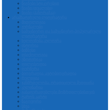
წიგნები სტიკერებით
წიგნი (თვალები)
წიგნი (პანორამკა)
არამხატვრული ლიტერატურა
მითოლოგია
ჟურნალები
სამეცნიერო და სამეცნიერო-პოპულარული
ლიტერატურა
ხელოვნება.კულტურა
ისტორია
ბიზნესი
ფსიქოლოგია
ეზოტერიკა
ფილოსოფია
ფერწერა
ბიოგრაფია. ავტობიოგრაფია
რელიგია
ჯანმრთელობა. ტრადიციული მედიცინა
კულინარია
გასაფერადებლები მოზრდილებისთვის
ტაროს კარტი
ზაგოვორი
სხვა