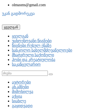
olmasms@gmail.com
უკან გადმორეკვა
ყველგან
ყველგან
უცხოენოვანი წიგნები
წიგნები რუსულ ენაზე
სასკოლო სახელმძღვანელოები
მხატვრული საქონელი
ჰობი და კრეატიულობა
საკანცელარიო
ავტორები
ახ.ამბები
მიმოხილვა
აქცია
სიახლე
გაყიდვადი