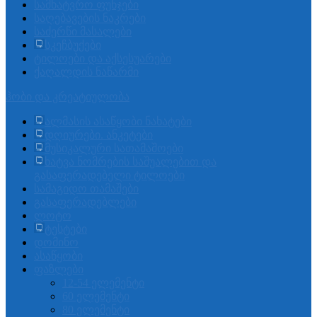
სამხატვრო ფუნჯები
საღებავების ნაკრები
საძერწი მასალები
სკეჩბუქები
ტილოები და აქსესუარები
ქაღალდის ნაწარმი
ჰობი და კრეატიულობა
ალმასის ასაწყობი ნახატები
დღიურები. ანკეტები
მუსიკალური სათამაშოები
ხატვა ნომრების საშუალებით და
გასაფერადებელი ტილოები
სამაგიდო თამაშები
გასაფერადებლები
ლოტო
ტესტები
დომინო
ასაწყობი
ფაზლები
12-54 ელემენტი
60 ელემენტი
80 ელემენტი