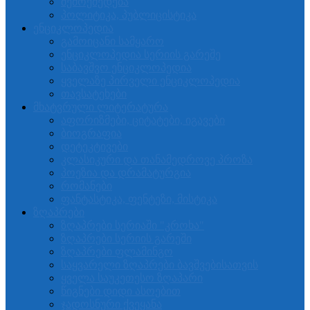
შემოქმედება
პოლიტიკა, პუბლიცისტიკა
ენციკლოპედია
გამოიცანი სამყარო
ენციკლოპედია სერიის გარეშე
საბავშვო ენციკლოპედია
ყველაზე პირველი ენციკლოპედია
თავსატეხები
მხატვრული ლიტერატურა
აფორიზმები, ციტატები, იგავები
ბიოგრაფია
დეტეკტივები
კლასიკური და თანამედროვე პროზა
პოეზია და დრამატურგია
რომანები
ფანტასტიკა, ფენტეზი, მისტიკა
ზღაპრები
ზღაპრები სერიაში "კროხა"
ზღაპრები სერიის გარეში
ზღაპრები ფლამინგო
საყვარელი ზღაპრები ბავშვებისათვის
ყველა საუკეთესო ზღაპარი
წიგნები დიდი ასოებით
ჯადოსნური ქვეყანა