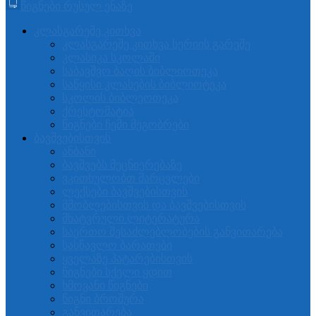
წიგნები რუსულ ენაზე
კლასგარეშე კითხვა
კლასგარეშე კითხვა სერიის გარეშე
კლასიკა სკოლაში
საბავშვო ბაღის ბიბლიოთეკა
საწყისი კლასების ბიბლიოტეკა
სკოლის ბიბლეოთეკა
ქრესტომატია
წიგნები ჩემი მეგობრები
ბავშვებისთვის
ანბანი
ბავშვებს მეცნიერებაზე
ვკითხულობთ მარცვლები
ლექსები ბავშვებისთვის
მშობლებისთვის და ბავშვებისთვის
მხატვრული ლიტერატურა
საერთო შესაძლებლობების განვითარება
სასწავლო ბარათები
ყველაზე პატარებისთვის
წიგნები სქელი ყდით
ხმოვანი წიგნები
წიგნი ბროშურა
განვითარება