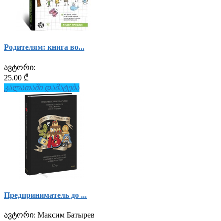
Родителям: книга во...
ავტორი:
25.00 ₾
კალათაში დამატება
Предприниматель до ...
ავტორი:
Максим Батырев