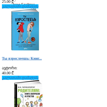
25.00 ₾
Энид Блайтон
კალათაში დამატება
0
Юлия Гиппенрейтер
0
Яков Перельман
0
Якопо Оливьери
0
Ты взрослеешь: Книг...
ავტორი:
40.00 ₾
კალათაში დამატება