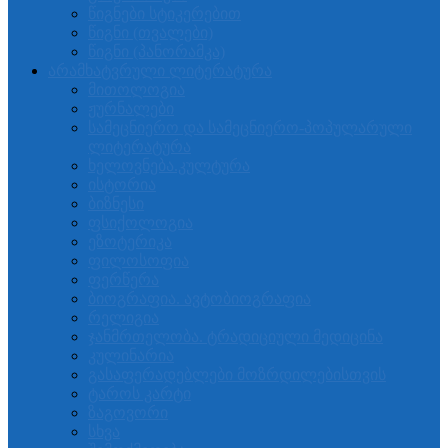
წიგნები სტიკერებით
წიგნი (თვალები)
წიგნი (პანორამკა)
არამხატვრული ლიტერატურა
მითოლოგია
ჟურნალები
სამეცნიერო და სამეცნიერო-პოპულარული
ლიტერატურა
ხელოვნება.კულტურა
ისტორია
ბიზნესი
ფსიქოლოგია
ეზოტერიკა
ფილოსოფია
ფერწერა
ბიოგრაფია. ავტობიოგრაფია
რელიგია
ჯანმრთელობა. ტრადიციული მედიცინა
კულინარია
გასაფერადებლები მოზრდილებისთვის
ტაროს კარტი
ზაგოვორი
სხვა