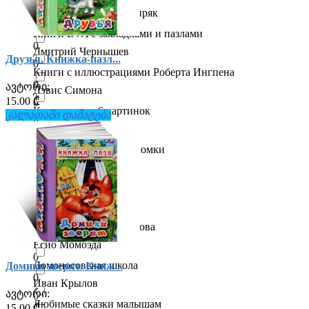
0
Дмитрий Мамин-Сибиряк
0
Книги EVA c закладками и пазлами
0
Дмитрий Чернышев
Друзья. Книжка-пазл...
0
Книги с иллюстрациями Роберта Ингпена
0
ავტორი:
Дэвис Симона
15.00 ₾
0
Книжка-пазл 6 картинок
კალათაში დამატება
0
Евгений Комаровский
0
Кроссворды и головоломки
0
Евгений Шварц
0
Крупные буквы
0
Елена Косинова
0
Логопед Надежда Жукова
0
Ёсио Момоэда
0
Ломоносовская школа
Домики зверят. Книж...
0
Иван Крылов
ავტორი:
0
Любимые сказки малышам
15.00 ₾