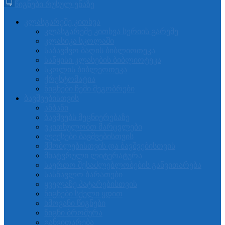
წიგნები რუსულ ენაზე
კლასგარეშე კითხვა
კლასგარეშე კითხვა სერიის გარეშე
კლასიკა სკოლაში
საბავშვო ბაღის ბიბლიოთეკა
საწყისი კლასების ბიბლიოტეკა
სკოლის ბიბლეოთეკა
ქრესტომატია
წიგნები ჩემი მეგობრები
ბავშვებისთვის
ანბანი
ბავშვებს მეცნიერებაზე
ვკითხულობთ მარცვლები
ლექსები ბავშვებისთვის
მშობლებისთვის და ბავშვებისთვის
მხატვრული ლიტერატურა
საერთო შესაძლებლობების განვითარება
სასწავლო ბარათები
ყველაზე პატარებისთვის
წიგნები სქელი ყდით
ხმოვანი წიგნები
წიგნი ბროშურა
განვითარება