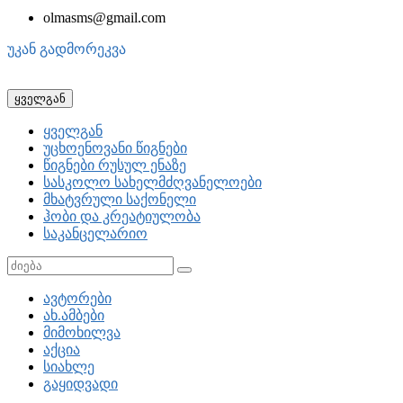
olmasms@gmail.com
უკან გადმორეკვა
ყველგან
ყველგან
უცხოენოვანი წიგნები
წიგნები რუსულ ენაზე
სასკოლო სახელმძღვანელოები
მხატვრული საქონელი
ჰობი და კრეატიულობა
საკანცელარიო
ავტორები
ახ.ამბები
მიმოხილვა
აქცია
სიახლე
გაყიდვადი