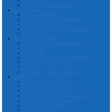
შემოქმედება
პოლიტიკა, პუბლიცისტიკა
ენციკლოპედია
გამოიცანი სამყარო
ენციკლოპედია სერიის გარეშე
საბავშვო ენციკლოპედია
ყველაზე პირველი ენციკლოპედია
თავსატეხები
მხატვრული ლიტერატურა
აფორიზმები, ციტატები, იგავები
ბიოგრაფია
დეტეკტივები
კლასიკური და თანამედროვე პროზა
პოეზია და დრამატურგია
რომანები
ფანტასტიკა, ფენტეზი, მისტიკა
ზღაპრები
ზღაპრები სერიაში "კროხა"
ზღაპრები სერიის გარეში
ზღაპრები ფლამინგო
საყვარელი ზღაპრები ბავშვებისათვის
ყველა საუკეთესო ზღაპარი
წიგნები დიდი ასოებით
ჯადოსნური ქვეყანა