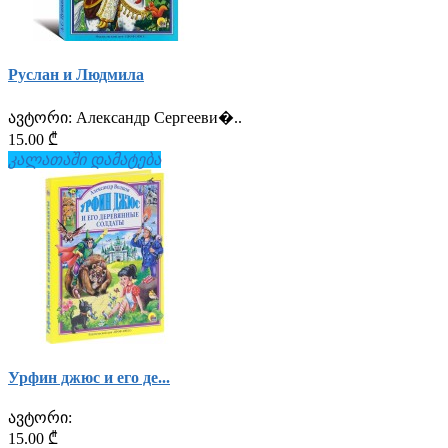
Руслан и Людмила
ავტორი:
Александр Сергееви�..
15.00 ₾
კალათაში დამატება
Урфин джюс и его де...
ავტორი:
15.00 ₾