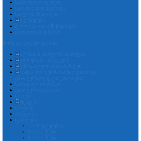
სამხატვრო ფუნჯები
საღებავების ნაკრები
საძერწი მასალები
სკეჩბუქები
ტილოები და აქსესუარები
ქაღალდის ნაწარმი
ჰობი და კრეატიულობა
ალმასის ასაწყობი ნახატები
დღიურები. ანკეტები
მუსიკალური სათამაშოები
ხატვა ნომრების საშუალებით და
გასაფერადებელი ტილოები
სამაგიდო თამაშები
გასაფერადებლები
ლოტო
ტესტები
დომინო
ასაწყობი
ფაზლები
12-54 ელემენტი
60 ელემენტი
80 ელემენტი