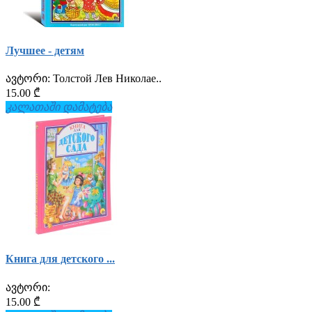
Лучшее - детям
ავტორი:
Толстой Лев Николае..
15.00 ₾
კალათაში დამატება
Книга для детского ...
ავტორი:
15.00 ₾