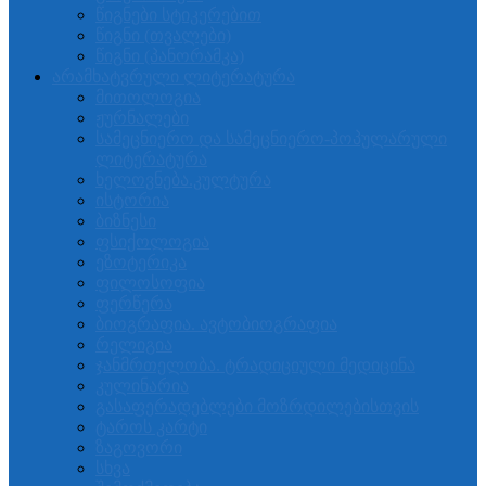
წიგნები სტიკერებით
წიგნი (თვალები)
წიგნი (პანორამკა)
არამხატვრული ლიტერატურა
მითოლოგია
ჟურნალები
სამეცნიერო და სამეცნიერო-პოპულარული
ლიტერატურა
ხელოვნება.კულტურა
ისტორია
ბიზნესი
ფსიქოლოგია
ეზოტერიკა
ფილოსოფია
ფერწერა
ბიოგრაფია. ავტობიოგრაფია
რელიგია
ჯანმრთელობა. ტრადიციული მედიცინა
კულინარია
გასაფერადებლები მოზრდილებისთვის
ტაროს კარტი
ზაგოვორი
სხვა