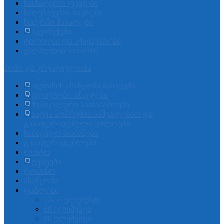
სამხატვრო ფუნჯები
საღებავების ნაკრები
საძერწი მასალები
სკეჩბუქები
ტილოები და აქსესუარები
ქაღალდის ნაწარმი
ჰობი და კრეატიულობა
ალმასის ასაწყობი ნახატები
დღიურები. ანკეტები
მუსიკალური სათამაშოები
ხატვა ნომრების საშუალებით და
გასაფერადებელი ტილოები
სამაგიდო თამაშები
გასაფერადებლები
ლოტო
ტესტები
დომინო
ასაწყობი
ფაზლები
12-54 ელემენტი
60 ელემენტი
80 ელემენტი