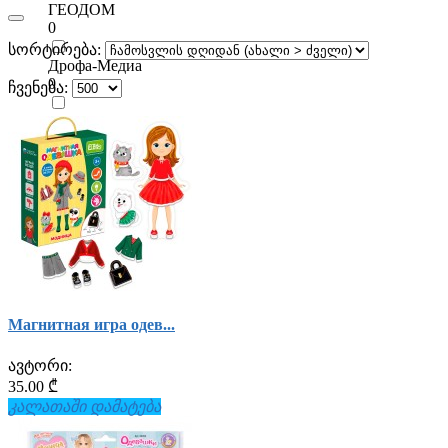
ГЕОДОМ
0
სორტირება:
Дрофа-Медиа
0
ჩვენება:
Русский стиль
0
Умка
0
Магнитная игра одев...
ავტორი:
35.00 ₾
კალათაში დამატება