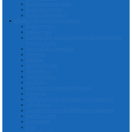
წიგნები სტიკერებით
წიგნი (თვალები)
წიგნი (პანორამკა)
არამხატვრული ლიტერატურა
მითოლოგია
ჟურნალები
სამეცნიერო და სამეცნიერო-პოპულარული
ლიტერატურა
ხელოვნება.კულტურა
ისტორია
ბიზნესი
ფსიქოლოგია
ეზოტერიკა
ფილოსოფია
ფერწერა
ბიოგრაფია. ავტობიოგრაფია
რელიგია
ჯანმრთელობა. ტრადიციული მედიცინა
კულინარია
გასაფერადებლები მოზრდილებისთვის
ტაროს კარტი
ზაგოვორი
სხვა