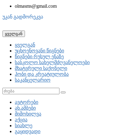
olmasms@gmail.com
უკან გადმორეკვა
ყველგან
ყველგან
უცხოენოვანი წიგნები
წიგნები რუსულ ენაზე
სასკოლო სახელმძღვანელოები
მხატვრული საქონელი
ჰობი და კრეატიულობა
საკანცელარიო
ავტორები
ახ.ამბები
მიმოხილვა
აქცია
სიახლე
გაყიდვადი