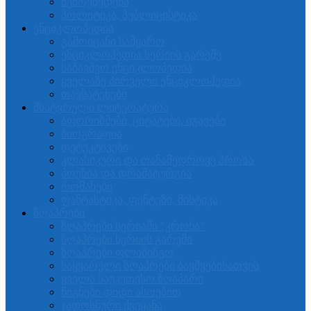
შემოქმედება
პოლიტიკა, პუბლიცისტიკა
ენციკლოპედია
გამოიცანი სამყარო
ენციკლოპედია სერიის გარეშე
საბავშვო ენციკლოპედია
ყველაზე პირველი ენციკლოპედია
თავსატეხები
მხატვრული ლიტერატურა
აფორიზმები, ციტატები, იგავები
ბიოგრაფია
დეტეკტივები
კლასიკური და თანამედროვე პროზა
პოეზია და დრამატურგია
რომანები
ფანტასტიკა, ფენტეზი, მისტიკა
ზღაპრები
ზღაპრები სერიაში "კროხა"
ზღაპრები სერიის გარეში
ზღაპრები ფლამინგო
საყვარელი ზღაპრები ბავშვებისათვის
ყველა საუკეთესო ზღაპარი
წიგნები დიდი ასოებით
ჯადოსნური ქვეყანა