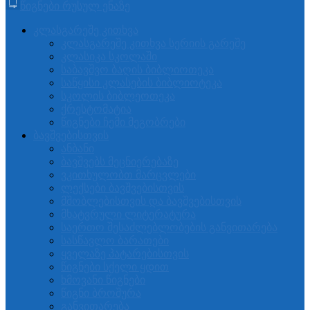
წიგნები რუსულ ენაზე
კლასგარეშე კითხვა
კლასგარეშე კითხვა სერიის გარეშე
კლასიკა სკოლაში
საბავშვო ბაღის ბიბლიოთეკა
საწყისი კლასების ბიბლიოტეკა
სკოლის ბიბლეოთეკა
ქრესტომატია
წიგნები ჩემი მეგობრები
ბავშვებისთვის
ანბანი
ბავშვებს მეცნიერებაზე
ვკითხულობთ მარცვლები
ლექსები ბავშვებისთვის
მშობლებისთვის და ბავშვებისთვის
მხატვრული ლიტერატურა
საერთო შესაძლებლობების განვითარება
სასწავლო ბარათები
ყველაზე პატარებისთვის
წიგნები სქელი ყდით
ხმოვანი წიგნები
წიგნი ბროშურა
განვითარება