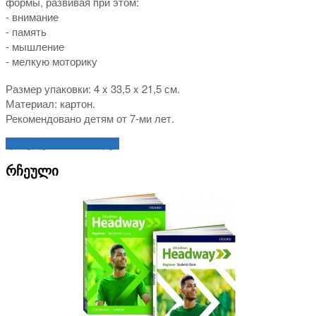
формы, развивая при этом:
- внимание
- память
- мышление
- мелкую моторику
Размер упаковки: 4 x 33,5 x 21,5 см.
Материал: картон.
Рекомендовано детям от 7-ми лет.
დაწერეთ მიმოხილვა
რჩეული