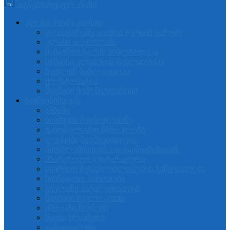
წიგნები რუსულ ენაზე
კლასგარეშე კითხვა
კლასგარეშე კითხვა სერიის გარეშე
კლასიკა სკოლაში
საბავშვო ბაღის ბიბლიოთეკა
საწყისი კლასების ბიბლიოტეკა
სკოლის ბიბლეოთეკა
ქრესტომატია
წიგნები ჩემი მეგობრები
ბავშვებისთვის
ანბანი
ბავშვებს მეცნიერებაზე
ვკითხულობთ მარცვლები
ლექსები ბავშვებისთვის
მშობლებისთვის და ბავშვებისთვის
მხატვრული ლიტერატურა
საერთო შესაძლებლობების განვითარება
სასწავლო ბარათები
ყველაზე პატარებისთვის
წიგნები სქელი ყდით
ხმოვანი წიგნები
წიგნი ბროშურა
განვითარება