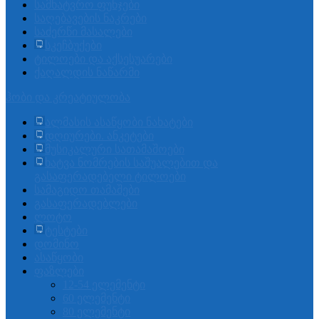
სამხატვრო ფუნჯები
საღებავების ნაკრები
საძერწი მასალები
სკეჩბუქები
ტილოები და აქსესუარები
ქაღალდის ნაწარმი
ჰობი და კრეატიულობა
ალმასის ასაწყობი ნახატები
დღიურები. ანკეტები
მუსიკალური სათამაშოები
ხატვა ნომრების საშუალებით და
გასაფერადებელი ტილოები
სამაგიდო თამაშები
გასაფერადებლები
ლოტო
ტესტები
დომინო
ასაწყობი
ფაზლები
12-54 ელემენტი
60 ელემენტი
80 ელემენტი