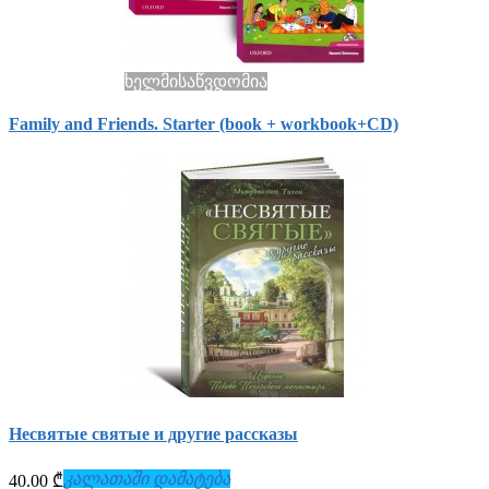
ხელმისაწვდომია
Family and Friends. Starter (book + workbook+СD)
Несвятые святые и другие рассказы
კალათაში დამატება
40.00 ₾