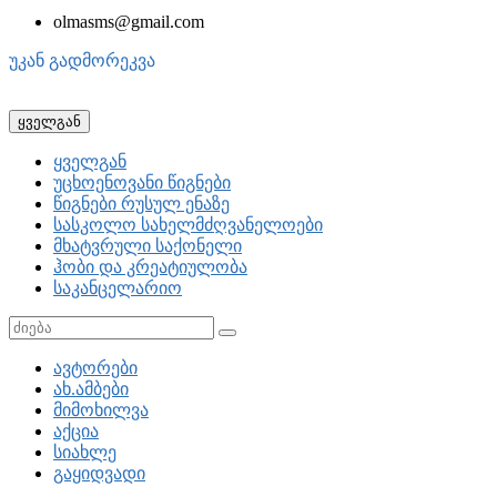
olmasms@gmail.com
უკან გადმორეკვა
ყველგან
ყველგან
უცხოენოვანი წიგნები
წიგნები რუსულ ენაზე
სასკოლო სახელმძღვანელოები
მხატვრული საქონელი
ჰობი და კრეატიულობა
საკანცელარიო
ავტორები
ახ.ამბები
მიმოხილვა
აქცია
სიახლე
გაყიდვადი