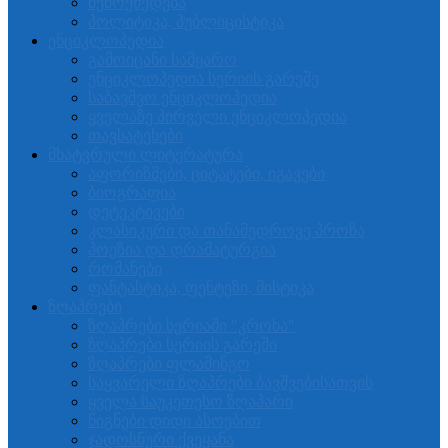
შემოქმედება
პოლიტიკა, პუბლიცისტიკა
ენციკლოპედია
გამოიცანი სამყარო
ენციკლოპედია სერიის გარეშე
საბავშვო ენციკლოპედია
ყველაზე პირველი ენციკლოპედია
თავსატეხები
მხატვრული ლიტერატურა
აფორიზმები, ციტატები, იგავები
ბიოგრაფია
დეტეკტივები
კლასიკური და თანამედროვე პროზა
პოეზია და დრამატურგია
რომანები
ფანტასტიკა, ფენტეზი, მისტიკა
ზღაპრები
ზღაპრები სერიაში "კროხა"
ზღაპრები სერიის გარეში
ზღაპრები ფლამინგო
საყვარელი ზღაპრები ბავშვებისათვის
ყველა საუკეთესო ზღაპარი
წიგნები დიდი ასოებით
ჯადოსნური ქვეყანა