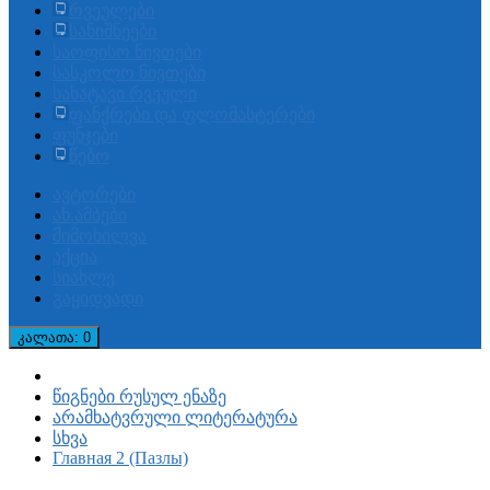
რვეულები
სანიშნეები
საოფისო ნივთები
სასკოლო ნივთები
სახატავი რვეული
ფანქრები და ფლომასტერები
ფუნჯები
წებო
ავტორები
ახ.ამბები
მიმოხილვა
აქცია
სიახლე
გაყიდვადი
კალათა
: 0
წიგნები რუსულ ენაზე
არამხატვრული ლიტერატურა
სხვა
Главная 2 (Пазлы)