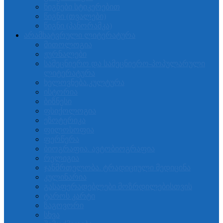
წიგნები სტიკერებით
წიგნი (თვალები)
წიგნი (პანორამკა)
არამხატვრული ლიტერატურა
მითოლოგია
ჟურნალები
სამეცნიერო და სამეცნიერო-პოპულარული
ლიტერატურა
ხელოვნება.კულტურა
ისტორია
ბიზნესი
ფსიქოლოგია
ეზოტერიკა
ფილოსოფია
ფერწერა
ბიოგრაფია. ავტობიოგრაფია
რელიგია
ჯანმრთელობა. ტრადიციული მედიცინა
კულინარია
გასაფერადებლები მოზრდილებისთვის
ტაროს კარტი
ზაგოვორი
სხვა