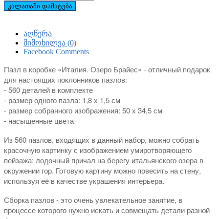
კალათაში დამატება
აღწერა
მიმოხილვა (0)
Facebook Comments
Пазл в коробке «Италия. Озеро Брайес» - отличный подарок
для настоящих поклонников пазлов:
- 560 деталей в комплекте
- размер одного пазла: 1,8 х 1,5 см
- размер собранного изображения: 50 х 34,5 см
- насыщенные цвета
Из 560 пазлов, входящих в данный набор, можно собрать
красочную картинку с изображением умиротворяющего
пейзажа: лодочный причал на берегу итальянского озера в
окружении гор. Готовую картину можно повесить на стену,
используя её в качестве украшения интерьера.
Сборка пазлов - это очень увлекательное занятие, в
процессе которого нужно искать и совмещать детали разной