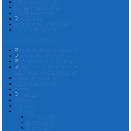
სამხატვრო ფუნჯები
საღებავების ნაკრები
საძერწი მასალები
სკეჩბუქები
ტილოები და აქსესუარები
ქაღალდის ნაწარმი
ჰობი და კრეატიულობა
ალმასის ასაწყობი ნახატები
დღიურები. ანკეტები
მუსიკალური სათამაშოები
ხატვა ნომრების საშუალებით და
გასაფერადებელი ტილოები
სამაგიდო თამაშები
გასაფერადებლები
ლოტო
ტესტები
დომინო
ასაწყობი
ფაზლები
12-54 ელემენტი
60 ელემენტი
80 ელემენტი