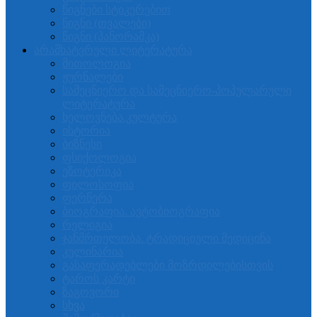
წიგნები სტიკერებით
წიგნი (თვალები)
წიგნი (პანორამკა)
არამხატვრული ლიტერატურა
მითოლოგია
ჟურნალები
სამეცნიერო და სამეცნიერო-პოპულარული
ლიტერატურა
ხელოვნება.კულტურა
ისტორია
ბიზნესი
ფსიქოლოგია
ეზოტერიკა
ფილოსოფია
ფერწერა
ბიოგრაფია. ავტობიოგრაფია
რელიგია
ჯანმრთელობა. ტრადიციული მედიცინა
კულინარია
გასაფერადებლები მოზრდილებისთვის
ტაროს კარტი
ზაგოვორი
სხვა