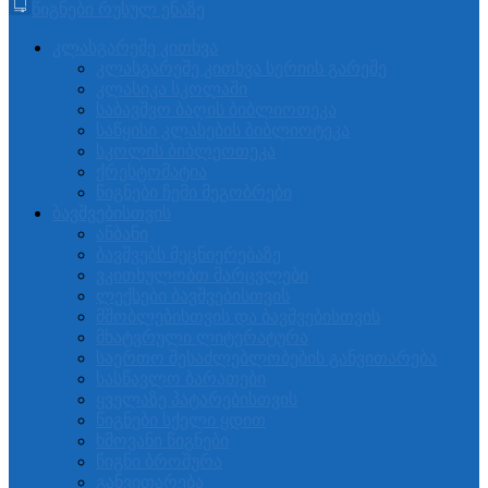
წიგნები რუსულ ენაზე
კლასგარეშე კითხვა
კლასგარეშე კითხვა სერიის გარეშე
კლასიკა სკოლაში
საბავშვო ბაღის ბიბლიოთეკა
საწყისი კლასების ბიბლიოტეკა
სკოლის ბიბლეოთეკა
ქრესტომატია
წიგნები ჩემი მეგობრები
ბავშვებისთვის
ანბანი
ბავშვებს მეცნიერებაზე
ვკითხულობთ მარცვლები
ლექსები ბავშვებისთვის
მშობლებისთვის და ბავშვებისთვის
მხატვრული ლიტერატურა
საერთო შესაძლებლობების განვითარება
სასწავლო ბარათები
ყველაზე პატარებისთვის
წიგნები სქელი ყდით
ხმოვანი წიგნები
წიგნი ბროშურა
განვითარება