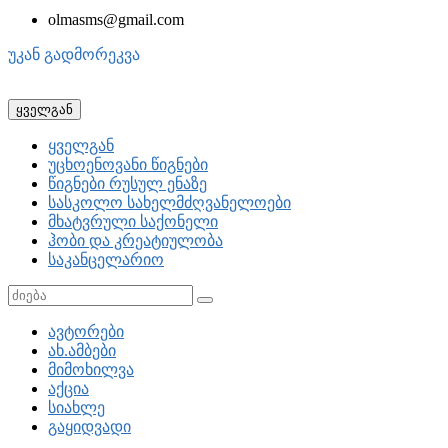
olmasms@gmail.com
უკან გადმორეკვა
ყველგან
ყველგან
უცხოენოვანი წიგნები
წიგნები რუსულ ენაზე
სასკოლო სახელმძღვანელოები
მხატვრული საქონელი
ჰობი და კრეატიულობა
საკანცელარიო
ავტორები
ახ.ამბები
მიმოხილვა
აქცია
სიახლე
გაყიდვადი