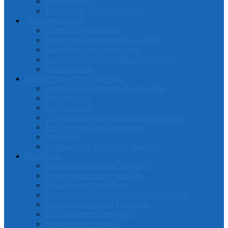
შემოქმედება
პოლიტიკა, პუბლიცისტიკა
ენციკლოპედია
გამოიცანი სამყარო
ენციკლოპედია სერიის გარეშე
საბავშვო ენციკლოპედია
ყველაზე პირველი ენციკლოპედია
თავსატეხები
მხატვრული ლიტერატურა
აფორიზმები, ციტატები, იგავები
ბიოგრაფია
დეტეკტივები
კლასიკური და თანამედროვე პროზა
პოეზია და დრამატურგია
რომანები
ფანტასტიკა, ფენტეზი, მისტიკა
ზღაპრები
ზღაპრები სერიაში "კროხა"
ზღაპრები სერიის გარეში
ზღაპრები ფლამინგო
საყვარელი ზღაპრები ბავშვებისათვის
ყველა საუკეთესო ზღაპარი
წიგნები დიდი ასოებით
ჯადოსნური ქვეყანა