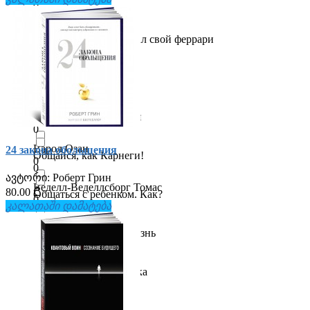
МИФ. Бизнес
0
0
Бэйли Крис
Монах, который продал свой феррари
0
0
Вадим Зеланд
Научный интерес
0
0
Валерия Сенченко
Нескучная психология
0
0
Варол Озан
24 закона обольщения
Общайся, как Карнеги!
0
0
ავტორი:
Роберт Грин
Веделл-Веделлсборг Томас
80.00 ₾
Общаться с ребенком. Как?
0
კალათაში დამატება
0
Векс Кинг
Одна книга на всю жизнь
0
0
Венди Сузуки
Переговоры и риторика
0
0
Вера Каппони