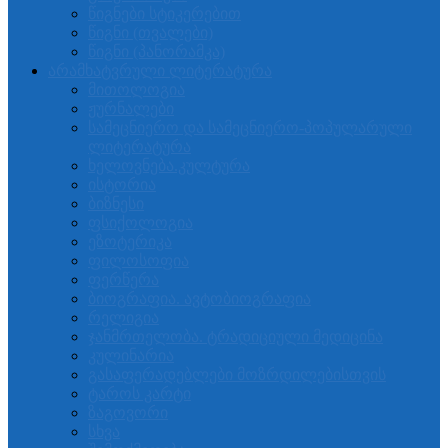
წიგნები სტიკერებით
წიგნი (თვალები)
წიგნი (პანორამკა)
არამხატვრული ლიტერატურა
მითოლოგია
ჟურნალები
სამეცნიერო და სამეცნიერო-პოპულარული
ლიტერატურა
ხელოვნება.კულტურა
ისტორია
ბიზნესი
ფსიქოლოგია
ეზოტერიკა
ფილოსოფია
ფერწერა
ბიოგრაფია. ავტობიოგრაფია
რელიგია
ჯანმრთელობა. ტრადიციული მედიცინა
კულინარია
გასაფერადებლები მოზრდილებისთვის
ტაროს კარტი
ზაგოვორი
სხვა