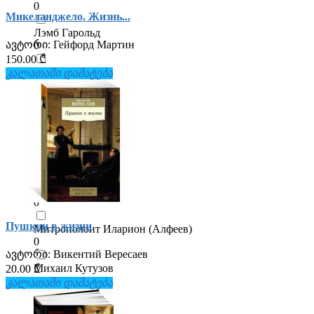
0
Микеланджело. Жизнь...
Лэмб Гарольд
ავტორი:
Гейфорд Мартин
0
150.00 ₾
Максим Шраер
კალათაში დამატება
0
Марко Поло
0
Махатма Ганди
0
Митио Каку
0
Пушкин в жизни
Митрополоит Иларион (Алфеев)
0
ავტორი:
Викентий Вересаев
Михаил Кутузов
20.00 ₾
0
კალათაში დამატება
Надежда Тэффи