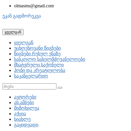
olmasms@gmail.com
უკან გადმორეკვა
ყველგან
ყველგან
უცხოენოვანი წიგნები
წიგნები რუსულ ენაზე
სასკოლო სახელმძღვანელოები
მხატვრული საქონელი
ჰობი და კრეატიულობა
საკანცელარიო
ავტორები
ახ.ამბები
მიმოხილვა
აქცია
სიახლე
გაყიდვადი