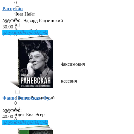
0
Распутин
Фил Найт
0
ავტორი:
Эдвард Радзинский
30.00 ₾
Франц Кафка
კალათაში დამატება
0
Хилфигер Томми
0
Цискаридзе Николай Максимович
0
Шорохов Алексей Алексеевич
0
Эдвард Радзинский
Фаина Раневская. Фу...
0
ავტორი:
Эдит Ева Эгер
40.00 ₾
0
კალათაში დამატება
Эрик Метаксас