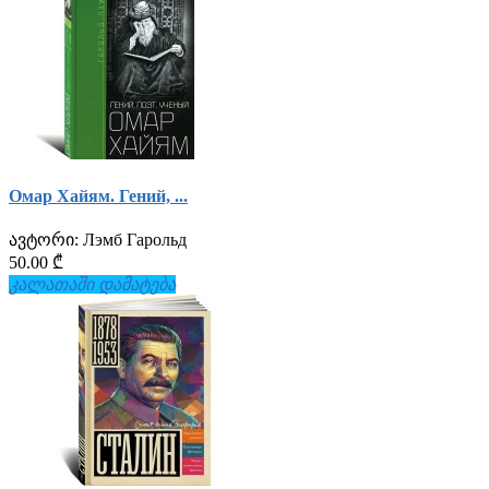
0
Эрих Мария Ремарк
0
Юрий Емельянов
0
Омар Хайям. Гений, ...
ავტორი:
Лэмб Гарольд
50.00 ₾
კალათაში დამატება