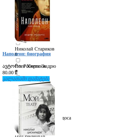
0
Наталия Семенова
0
Ник Вуйчич
0
Николай Стариков
Наполеон: биография
0
ავტორი:
Робертс Эндрю
Олег Хлевнюк
0
80.00 ₾
კალათაში დამატება
Отто фон Бисмарк
0
Пауло Коэльо
0
Плинио Апулейо Мендоса
0
Пол Каланити