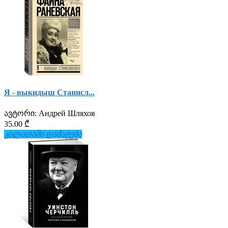
Я - выкидыш Станисл...
ავტორი:
Андрей Шляхов
35.00 ₾
კალათაში დამატება