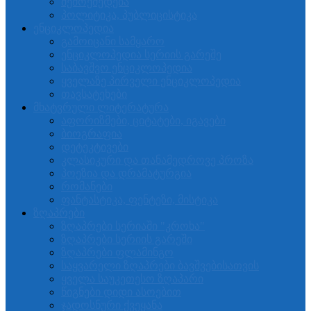
შემოქმედება
პოლიტიკა, პუბლიცისტიკა
ენციკლოპედია
გამოიცანი სამყარო
ენციკლოპედია სერიის გარეშე
საბავშვო ენციკლოპედია
ყველაზე პირველი ენციკლოპედია
თავსატეხები
მხატვრული ლიტერატურა
აფორიზმები, ციტატები, იგავები
ბიოგრაფია
დეტეკტივები
კლასიკური და თანამედროვე პროზა
პოეზია და დრამატურგია
რომანები
ფანტასტიკა, ფენტეზი, მისტიკა
ზღაპრები
ზღაპრები სერიაში "კროხა"
ზღაპრები სერიის გარეში
ზღაპრები ფლამინგო
საყვარელი ზღაპრები ბავშვებისათვის
ყველა საუკეთესო ზღაპარი
წიგნები დიდი ასოებით
ჯადოსნური ქვეყანა