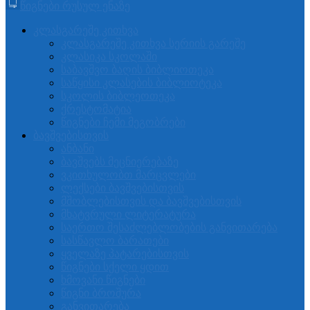
წიგნები რუსულ ენაზე
კლასგარეშე კითხვა
კლასგარეშე კითხვა სერიის გარეშე
კლასიკა სკოლაში
საბავშვო ბაღის ბიბლიოთეკა
საწყისი კლასების ბიბლიოტეკა
სკოლის ბიბლეოთეკა
ქრესტომატია
წიგნები ჩემი მეგობრები
ბავშვებისთვის
ანბანი
ბავშვებს მეცნიერებაზე
ვკითხულობთ მარცვლები
ლექსები ბავშვებისთვის
მშობლებისთვის და ბავშვებისთვის
მხატვრული ლიტერატურა
საერთო შესაძლებლობების განვითარება
სასწავლო ბარათები
ყველაზე პატარებისთვის
წიგნები სქელი ყდით
ხმოვანი წიგნები
წიგნი ბროშურა
განვითარება