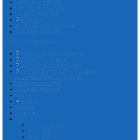
სამხატვრო ფუნჯები
საღებავების ნაკრები
საძერწი მასალები
სკეჩბუქები
ტილოები და აქსესუარები
ქაღალდის ნაწარმი
ჰობი და კრეატიულობა
ალმასის ასაწყობი ნახატები
დღიურები. ანკეტები
მუსიკალური სათამაშოები
ხატვა ნომრების საშუალებით და
გასაფერადებელი ტილოები
სამაგიდო თამაშები
გასაფერადებლები
ლოტო
ტესტები
დომინო
ასაწყობი
ფაზლები
12-54 ელემენტი
60 ელემენტი
80 ელემენტი