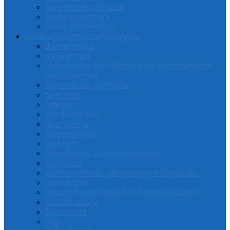
წიგნები სტიკერებით
წიგნი (თვალები)
წიგნი (პანორამკა)
არამხატვრული ლიტერატურა
მითოლოგია
ჟურნალები
სამეცნიერო და სამეცნიერო-პოპულარული
ლიტერატურა
ხელოვნება.კულტურა
ისტორია
ბიზნესი
ფსიქოლოგია
ეზოტერიკა
ფილოსოფია
ფერწერა
ბიოგრაფია. ავტობიოგრაფია
რელიგია
ჯანმრთელობა. ტრადიციული მედიცინა
კულინარია
გასაფერადებლები მოზრდილებისთვის
ტაროს კარტი
ზაგოვორი
სხვა