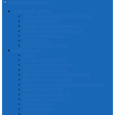
წიგნები რუსულ ენაზე
კლასგარეშე კითხვა
კლასგარეშე კითხვა სერიის გარეშე
კლასიკა სკოლაში
საბავშვო ბაღის ბიბლიოთეკა
საწყისი კლასების ბიბლიოტეკა
სკოლის ბიბლეოთეკა
ქრესტომატია
წიგნები ჩემი მეგობრები
ბავშვებისთვის
ანბანი
ბავშვებს მეცნიერებაზე
ვკითხულობთ მარცვლები
ლექსები ბავშვებისთვის
მშობლებისთვის და ბავშვებისთვის
მხატვრული ლიტერატურა
საერთო შესაძლებლობების განვითარება
სასწავლო ბარათები
ყველაზე პატარებისთვის
წიგნები სქელი ყდით
ხმოვანი წიგნები
წიგნი ბროშურა
განვითარება