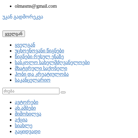
olmasms@gmail.com
უკან გადმორეკვა
ყველგან
ყველგან
უცხოენოვანი წიგნები
წიგნები რუსულ ენაზე
სასკოლო სახელმძღვანელოები
მხატვრული საქონელი
ჰობი და კრეატიულობა
საკანცელარიო
ავტორები
ახ.ამბები
მიმოხილვა
აქცია
სიახლე
გაყიდვადი