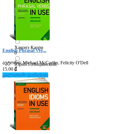
0
Ольга Афанасьева
0
Сергей Матвеев
0
Хаконэ Каори
English Phrasal Ver...
0
ავტორი:
Michael McCarthy, Felicity O'Dell
Юрий Голицынский
15.00 ₾
0
კალათაში დამატება