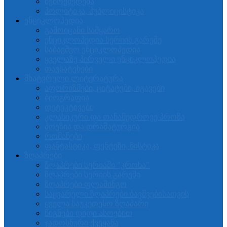
შემოქმედება
პოლიტიკა, პუბლიცისტიკა
ენციკლოპედია
გამოიცანი სამყარო
ენციკლოპედია სერიის გარეშე
საბავშვო ენციკლოპედია
ყველაზე პირველი ენციკლოპედია
თავსატეხები
მხატვრული ლიტერატურა
აფორიზმები, ციტატები, იგავები
ბიოგრაფია
დეტეკტივები
კლასიკური და თანამედროვე პროზა
პოეზია და დრამატურგია
რომანები
ფანტასტიკა, ფენტეზი, მისტიკა
ზღაპრები
ზღაპრები სერიაში "კროხა"
ზღაპრები სერიის გარეში
ზღაპრები ფლამინგო
საყვარელი ზღაპრები ბავშვებისათვის
ყველა საუკეთესო ზღაპარი
წიგნები დიდი ასოებით
ჯადოსნური ქვეყანა