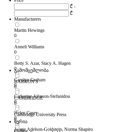
Price
₾ -
₾
Manufacturers
Martin Hewings
0
Anneli Williams
0
Betty S. Azar, Stacy A. Hagen
0
გამომცემლობა
Carolyn Graham
BARRON'S
0
0
Catherine Johnson-Stefanidou
CAMBRIDGE
0
0
Helen Casey
Cambridge University Press
0
0
სერია
Jayme Adelson-Goldstein, Norma Shapiro
Collins