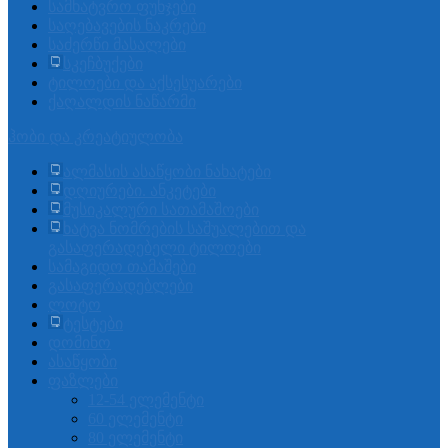
სამხატვრო ფუნჯები
საღებავების ნაკრები
საძერწი მასალები
სკეჩბუქები
ტილოები და აქსესუარები
ქაღალდის ნაწარმი
ჰობი და კრეატიულობა
ალმასის ასაწყობი ნახატები
დღიურები. ანკეტები
მუსიკალური სათამაშოები
ხატვა ნომრების საშუალებით და
გასაფერადებელი ტილოები
სამაგიდო თამაშები
გასაფერადებლები
ლოტო
ტესტები
დომინო
ასაწყობი
ფაზლები
12-54 ელემენტი
60 ელემენტი
80 ელემენტი