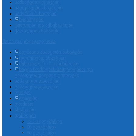
სამხატვრო ფუნჯები
საღებავების ნაკრები
საძერწი მასალები
სკეჩბუქები
ტილოები და აქსესუარები
ქაღალდის ნაწარმი
ჰობი და კრეატიულობა
ალმასის ასაწყობი ნახატები
დღიურები. ანკეტები
მუსიკალური სათამაშოები
ხატვა ნომრების საშუალებით და
გასაფერადებელი ტილოები
სამაგიდო თამაშები
გასაფერადებლები
ლოტო
ტესტები
დომინო
ასაწყობი
ფაზლები
12-54 ელემენტი
60 ელემენტი
80 ელემენტი