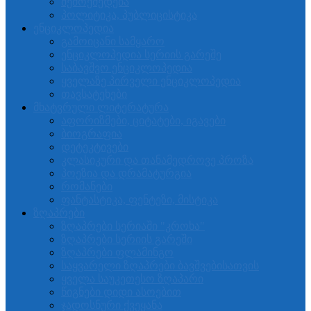
შემოქმედება
პოლიტიკა, პუბლიცისტიკა
ენციკლოპედია
გამოიცანი სამყარო
ენციკლოპედია სერიის გარეშე
საბავშვო ენციკლოპედია
ყველაზე პირველი ენციკლოპედია
თავსატეხები
მხატვრული ლიტერატურა
აფორიზმები, ციტატები, იგავები
ბიოგრაფია
დეტეკტივები
კლასიკური და თანამედროვე პროზა
პოეზია და დრამატურგია
რომანები
ფანტასტიკა, ფენტეზი, მისტიკა
ზღაპრები
ზღაპრები სერიაში "კროხა"
ზღაპრები სერიის გარეში
ზღაპრები ფლამინგო
საყვარელი ზღაპრები ბავშვებისათვის
ყველა საუკეთესო ზღაპარი
წიგნები დიდი ასოებით
ჯადოსნური ქვეყანა