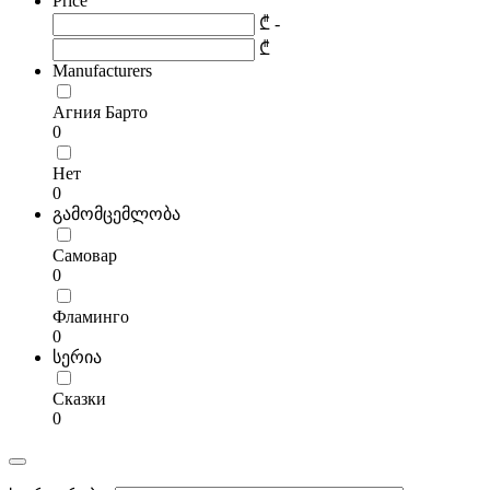
Price
₾ -
₾
Manufacturers
Агния Барто
0
Нет
0
გამომცემლობა
Самовар
0
Фламинго
0
სერია
Сказки
0