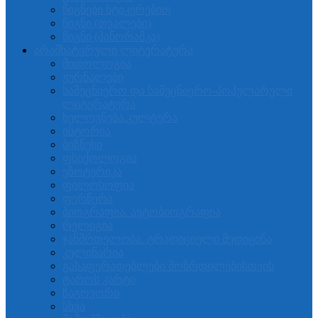
წიგნები სტიკერებით
წიგნი (თვალები)
წიგნი (პანორამკა)
არამხატვრული ლიტერატურა
მითოლოგია
ჟურნალები
სამეცნიერო და სამეცნიერო-პოპულარული
ლიტერატურა
ხელოვნება.კულტურა
ისტორია
ბიზნესი
ფსიქოლოგია
ეზოტერიკა
ფილოსოფია
ფერწერა
ბიოგრაფია. ავტობიოგრაფია
რელიგია
ჯანმრთელობა. ტრადიციული მედიცინა
კულინარია
გასაფერადებლები მოზრდილებისთვის
ტაროს კარტი
ზაგოვორი
სხვა