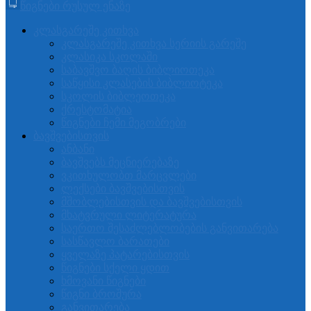
წიგნები რუსულ ენაზე
კლასგარეშე კითხვა
კლასგარეშე კითხვა სერიის გარეშე
კლასიკა სკოლაში
საბავშვო ბაღის ბიბლიოთეკა
საწყისი კლასების ბიბლიოტეკა
სკოლის ბიბლეოთეკა
ქრესტომატია
წიგნები ჩემი მეგობრები
ბავშვებისთვის
ანბანი
ბავშვებს მეცნიერებაზე
ვკითხულობთ მარცვლები
ლექსები ბავშვებისთვის
მშობლებისთვის და ბავშვებისთვის
მხატვრული ლიტერატურა
საერთო შესაძლებლობების განვითარება
სასწავლო ბარათები
ყველაზე პატარებისთვის
წიგნები სქელი ყდით
ხმოვანი წიგნები
წიგნი ბროშურა
განვითარება