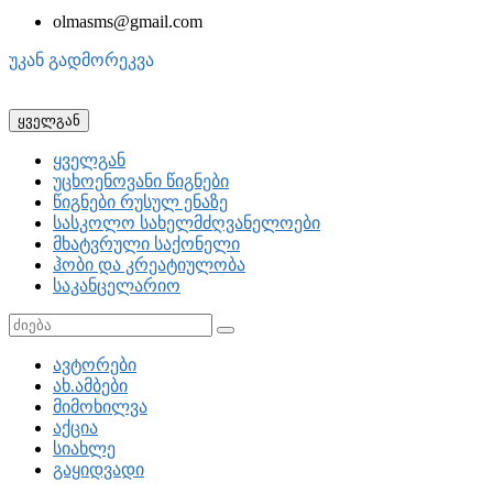
olmasms@gmail.com
უკან გადმორეკვა
ყველგან
ყველგან
უცხოენოვანი წიგნები
წიგნები რუსულ ენაზე
სასკოლო სახელმძღვანელოები
მხატვრული საქონელი
ჰობი და კრეატიულობა
საკანცელარიო
ავტორები
ახ.ამბები
მიმოხილვა
აქცია
სიახლე
გაყიდვადი