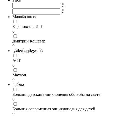
Price
₾ -
₾
Manufacturers
Барановская И. Г.
0
Дмитрий Кошевар
0
გამომცემლობა
АСТ
0
Махаон
0
სერია
Большая детская энциклопедия обо всём на свете
0
Большая современная энциклопедия для детей
0