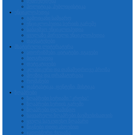
შემოქმედება
პოლიტიკა, პუბლიცისტიკა
ენციკლოპედია
გამოიცანი სამყარო
ენციკლოპედია სერიის გარეშე
საბავშვო ენციკლოპედია
ყველაზე პირველი ენციკლოპედია
თავსატეხები
მხატვრული ლიტერატურა
აფორიზმები, ციტატები, იგავები
ბიოგრაფია
დეტეკტივები
კლასიკური და თანამედროვე პროზა
პოეზია და დრამატურგია
რომანები
ფანტასტიკა, ფენტეზი, მისტიკა
ზღაპრები
ზღაპრები სერიაში "კროხა"
ზღაპრები სერიის გარეში
ზღაპრები ფლამინგო
საყვარელი ზღაპრები ბავშვებისათვის
ყველა საუკეთესო ზღაპარი
წიგნები დიდი ასოებით
ჯადოსნური ქვეყანა