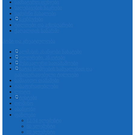
სამხატვრო ფუნჯები
საღებავების ნაკრები
საძერწი მასალები
სკეჩბუქები
ტილოები და აქსესუარები
ქაღალდის ნაწარმი
ჰობი და კრეატიულობა
ალმასის ასაწყობი ნახატები
დღიურები. ანკეტები
მუსიკალური სათამაშოები
ხატვა ნომრების საშუალებით და
გასაფერადებელი ტილოები
სამაგიდო თამაშები
გასაფერადებლები
ლოტო
ტესტები
დომინო
ასაწყობი
ფაზლები
12-54 ელემენტი
60 ელემენტი
80 ელემენტი