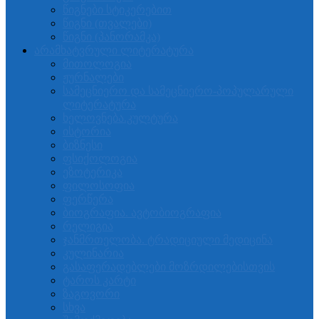
წიგნები სტიკერებით
წიგნი (თვალები)
წიგნი (პანორამკა)
არამხატვრული ლიტერატურა
მითოლოგია
ჟურნალები
სამეცნიერო და სამეცნიერო-პოპულარული
ლიტერატურა
ხელოვნება.კულტურა
ისტორია
ბიზნესი
ფსიქოლოგია
ეზოტერიკა
ფილოსოფია
ფერწერა
ბიოგრაფია. ავტობიოგრაფია
რელიგია
ჯანმრთელობა. ტრადიციული მედიცინა
კულინარია
გასაფერადებლები მოზრდილებისთვის
ტაროს კარტი
ზაგოვორი
სხვა