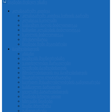
წიგნები რუსულ ენაზე
კლასგარეშე კითხვა
კლასგარეშე კითხვა სერიის გარეშე
კლასიკა სკოლაში
საბავშვო ბაღის ბიბლიოთეკა
საწყისი კლასების ბიბლიოტეკა
სკოლის ბიბლეოთეკა
ქრესტომატია
წიგნები ჩემი მეგობრები
ბავშვებისთვის
ანბანი
ბავშვებს მეცნიერებაზე
ვკითხულობთ მარცვლები
ლექსები ბავშვებისთვის
მშობლებისთვის და ბავშვებისთვის
მხატვრული ლიტერატურა
საერთო შესაძლებლობების განვითარება
სასწავლო ბარათები
ყველაზე პატარებისთვის
წიგნები სქელი ყდით
ხმოვანი წიგნები
წიგნი ბროშურა
განვითარება