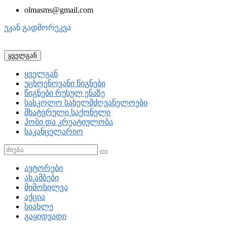
olmasms@gmail.com
უკან გადმორეკვა
ყველგან
ყველგან
უცხოენოვანი წიგნები
წიგნები რუსულ ენაზე
სასკოლო სახელმძღვანელოები
მხატვრული საქონელი
ჰობი და კრეატიულობა
საკანცელარიო
ავტორები
ახ.ამბები
მიმოხილვა
აქცია
სიახლე
გაყიდვადი