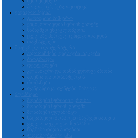
შემოქმედება
პოლიტიკა, პუბლიცისტიკა
ენციკლოპედია
გამოიცანი სამყარო
ენციკლოპედია სერიის გარეშე
საბავშვო ენციკლოპედია
ყველაზე პირველი ენციკლოპედია
თავსატეხები
მხატვრული ლიტერატურა
აფორიზმები, ციტატები, იგავები
ბიოგრაფია
დეტეკტივები
კლასიკური და თანამედროვე პროზა
პოეზია და დრამატურგია
რომანები
ფანტასტიკა, ფენტეზი, მისტიკა
ზღაპრები
ზღაპრები სერიაში "კროხა"
ზღაპრები სერიის გარეში
ზღაპრები ფლამინგო
საყვარელი ზღაპრები ბავშვებისათვის
ყველა საუკეთესო ზღაპარი
წიგნები დიდი ასოებით
ჯადოსნური ქვეყანა