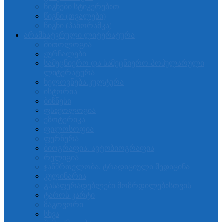
წიგნები სტიკერებით
წიგნი (თვალები)
წიგნი (პანორამკა)
არამხატვრული ლიტერატურა
მითოლოგია
ჟურნალები
სამეცნიერო და სამეცნიერო-პოპულარული
ლიტერატურა
ხელოვნება.კულტურა
ისტორია
ბიზნესი
ფსიქოლოგია
ეზოტერიკა
ფილოსოფია
ფერწერა
ბიოგრაფია. ავტობიოგრაფია
რელიგია
ჯანმრთელობა. ტრადიციული მედიცინა
კულინარია
გასაფერადებლები მოზრდილებისთვის
ტაროს კარტი
ზაგოვორი
სხვა