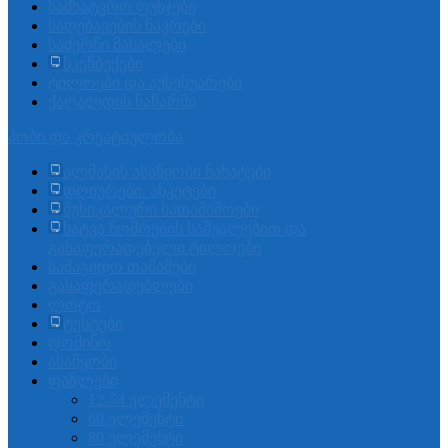
სამხატვრო ფუნჯები
საღებავების ნაკრები
საძერწი მასალები
სკეჩბუქები
ტილოები და აქსესუარები
ქაღალდის ნაწარმი
ჰობი და კრეატიულობა
ალმასის ასაწყობი ნახატები
დღიურები. ანკეტები
მუსიკალური სათამაშოები
ხატვა ნომრების საშუალებით და
გასაფერადებელი ტილოები
სამაგიდო თამაშები
გასაფერადებლები
ლოტო
ტესტები
დომინო
ასაწყობი
ფაზლები
12-54 ელემენტი
60 ელემენტი
80 ელემენტი