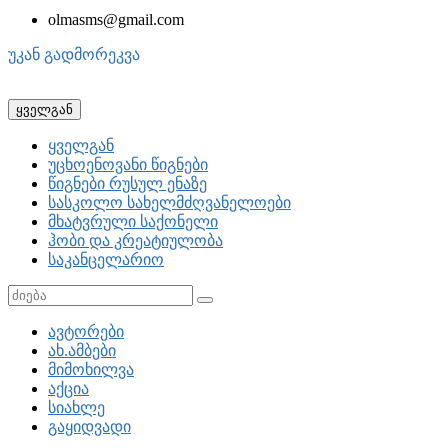
olmasms@gmail.com
უკან გადმორეკვა
ყველგან
ყველგან
უცხოენოვანი წიგნები
წიგნები რუსულ ენაზე
სასკოლო სახელმძღვანელოები
მხატვრული საქონელი
ჰობი და კრეატიულობა
საკანცელარიო
ავტორები
ახ.ამბები
მიმოხილვა
აქცია
სიახლე
გაყიდვადი