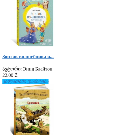
Зонтик волшебника и...
ავტორი:
Энид Блайтон
22.00 ₾
კალათაში დამატება