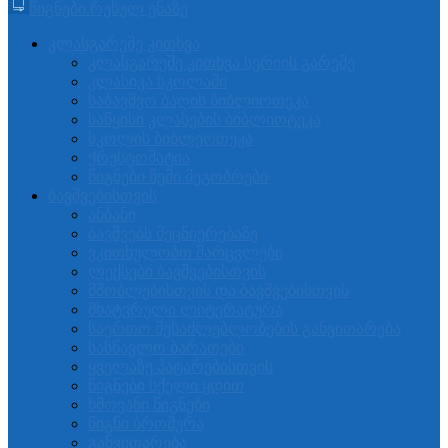
წიგნები რუსულ ენაზე
კლასგარეშე კითხვა
კლასგარეშე კითხვა სერიის გარეშე
კლასიკა სკოლაში
საბავშვო ბაღის ბიბლიოთეკა
საწყისი კლასების ბიბლიოტეკა
სკოლის ბიბლეოთეკა
ქრესტომატია
წიგნები ჩემი მეგობრები
ბავშვებისთვის
ანბანი
ბავშვებს მეცნიერებაზე
ვკითხულობთ მარცვლები
ლექსები ბავშვებისთვის
მშობლებისთვის და ბავშვებისთვის
მხატვრული ლიტერატურა
საერთო შესაძლებლობების განვითარება
სასწავლო ბარათები
ყველაზე პატარებისთვის
წიგნები სქელი ყდით
ხმოვანი წიგნები
წიგნი ბროშურა
განვითარება