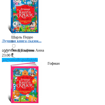
0
Тони ДиТерлицци
0
Туве Марика Янссон
0
Шарль Перро
Лучшая книга сказок...
0
Энид Блайтон
ავტორი:
Купырина Анна
0
23.00 ₾
კალათაში დამატება
Эрнст Теодор Амадей Гофман
0
Яковлева Нюта
0