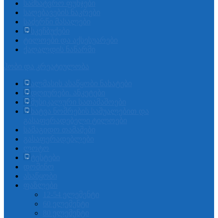
სამხატვრო ფუნჯები
საღებავების ნაკრები
საძერწი მასალები
სკეჩბუქები
ტილოები და აქსესუარები
ქაღალდის ნაწარმი
ჰობი და კრეატიულობა
ალმასის ასაწყობი ნახატები
დღიურები. ანკეტები
მუსიკალური სათამაშოები
ხატვა ნომრების საშუალებით და
გასაფერადებელი ტილოები
სამაგიდო თამაშები
გასაფერადებლები
ლოტო
ტესტები
დომინო
ასაწყობი
ფაზლები
12-54 ელემენტი
60 ელემენტი
80 ელემენტი