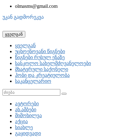
olmasms@gmail.com
უკან გადმორეკვა
ყველგან
ყველგან
უცხოენოვანი წიგნები
წიგნები რუსულ ენაზე
სასკოლო სახელმძღვანელოები
მხატვრული საქონელი
ჰობი და კრეატიულობა
საკანცელარიო
ავტორები
ახ.ამბები
მიმოხილვა
აქცია
სიახლე
გაყიდვადი