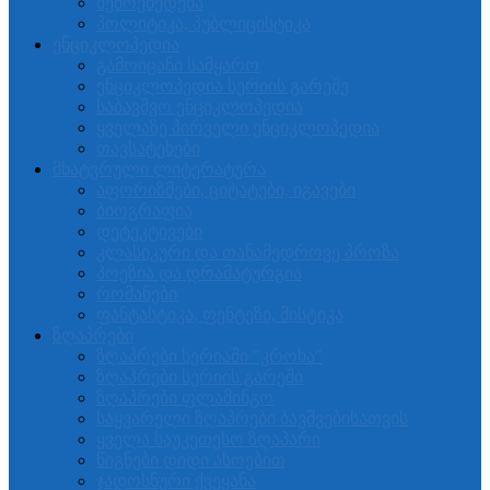
შემოქმედება
პოლიტიკა, პუბლიცისტიკა
ენციკლოპედია
გამოიცანი სამყარო
ენციკლოპედია სერიის გარეშე
საბავშვო ენციკლოპედია
ყველაზე პირველი ენციკლოპედია
თავსატეხები
მხატვრული ლიტერატურა
აფორიზმები, ციტატები, იგავები
ბიოგრაფია
დეტეკტივები
კლასიკური და თანამედროვე პროზა
პოეზია და დრამატურგია
რომანები
ფანტასტიკა, ფენტეზი, მისტიკა
ზღაპრები
ზღაპრები სერიაში "კროხა"
ზღაპრები სერიის გარეში
ზღაპრები ფლამინგო
საყვარელი ზღაპრები ბავშვებისათვის
ყველა საუკეთესო ზღაპარი
წიგნები დიდი ასოებით
ჯადოსნური ქვეყანა