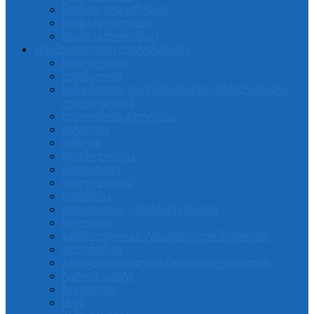
წიგნები სტიკერებით
წიგნი (თვალები)
წიგნი (პანორამკა)
არამხატვრული ლიტერატურა
მითოლოგია
ჟურნალები
სამეცნიერო და სამეცნიერო-პოპულარული
ლიტერატურა
ხელოვნება.კულტურა
ისტორია
ბიზნესი
ფსიქოლოგია
ეზოტერიკა
ფილოსოფია
ფერწერა
ბიოგრაფია. ავტობიოგრაფია
რელიგია
ჯანმრთელობა. ტრადიციული მედიცინა
კულინარია
გასაფერადებლები მოზრდილებისთვის
ტაროს კარტი
ზაგოვორი
სხვა