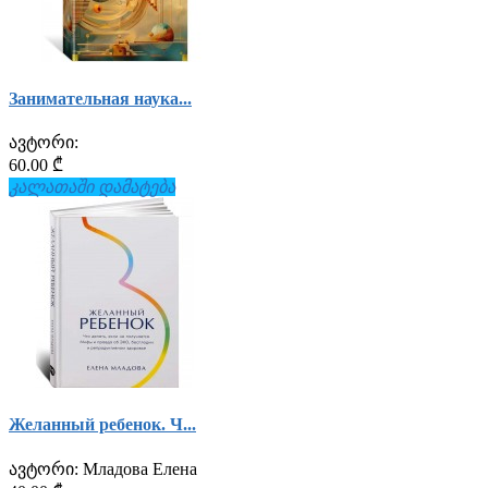
Занимательная наука...
ავტორი:
60.00 ₾
კალათაში დამატება
Желанный ребенок. Ч...
ავტორი:
Младова Елена