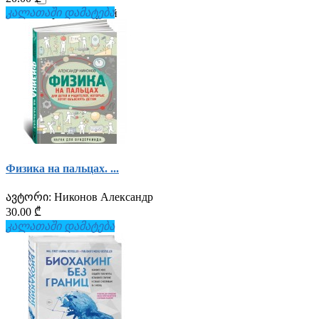
კალათაში დამატება
Ястребов Сергей
0
Физика на пальцах. ...
ავტორი:
Никонов Александр
30.00 ₾
კალათაში დამატება