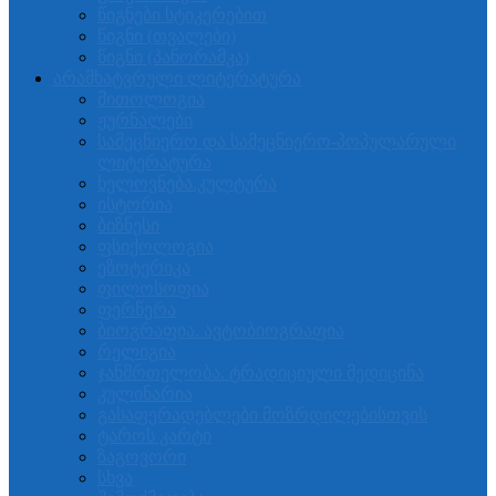
წიგნები სტიკერებით
წიგნი (თვალები)
წიგნი (პანორამკა)
არამხატვრული ლიტერატურა
მითოლოგია
ჟურნალები
სამეცნიერო და სამეცნიერო-პოპულარული
ლიტერატურა
ხელოვნება.კულტურა
ისტორია
ბიზნესი
ფსიქოლოგია
ეზოტერიკა
ფილოსოფია
ფერწერა
ბიოგრაფია. ავტობიოგრაფია
რელიგია
ჯანმრთელობა. ტრადიციული მედიცინა
კულინარია
გასაფერადებლები მოზრდილებისთვის
ტაროს კარტი
ზაგოვორი
სხვა