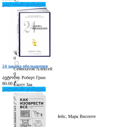
კალათაში დამატება
Рёйне Анья
0
Ричард Фейнман
0
Роберт Грин
0
Роберт Сапольски
0
24 закона обольщения
Семихатов Алексей
0
ავტორი:
Роберт Грин
80.00 ₾
Скотт Зак
კალათაში დამატება
0
Уилсон Дэвид Слоан
0
Уильям Арнтц, Бетси Чейс, Марк Висенте
0