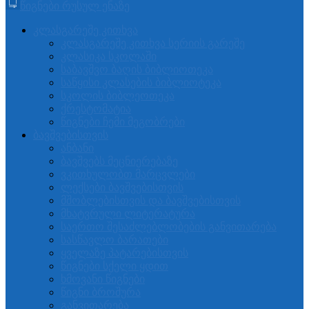
წიგნები რუსულ ენაზე
კლასგარეშე კითხვა
კლასგარეშე კითხვა სერიის გარეშე
კლასიკა სკოლაში
საბავშვო ბაღის ბიბლიოთეკა
საწყისი კლასების ბიბლიოტეკა
სკოლის ბიბლეოთეკა
ქრესტომატია
წიგნები ჩემი მეგობრები
ბავშვებისთვის
ანბანი
ბავშვებს მეცნიერებაზე
ვკითხულობთ მარცვლები
ლექსები ბავშვებისთვის
მშობლებისთვის და ბავშვებისთვის
მხატვრული ლიტერატურა
საერთო შესაძლებლობების განვითარება
სასწავლო ბარათები
ყველაზე პატარებისთვის
წიგნები სქელი ყდით
ხმოვანი წიგნები
წიგნი ბროშურა
განვითარება