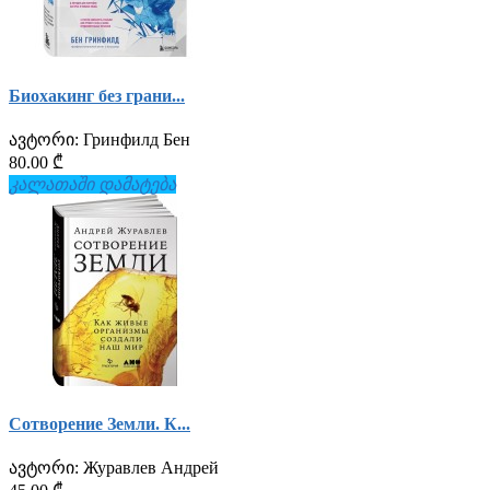
Биохакинг без грани...
ავტორი:
Гринфилд Бен
80.00 ₾
კალათაში დამატება
Сотворение Земли. К...
ავტორი:
Журавлев Андрей