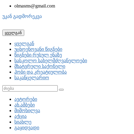
olmasms@gmail.com
უკან გადმორეკვა
ყველგან
ყველგან
უცხოენოვანი წიგნები
წიგნები რუსულ ენაზე
სასკოლო სახელმძღვანელოები
მხატვრული საქონელი
ჰობი და კრეატიულობა
საკანცელარიო
ავტორები
ახ.ამბები
მიმოხილვა
აქცია
სიახლე
გაყიდვადი