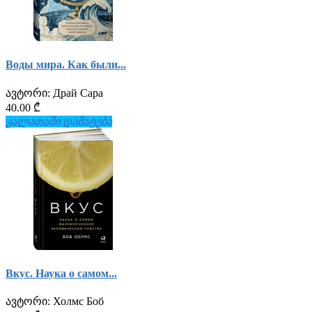
Воды мира. Как были...
ავტორი:
Драй Сара
40.00 ₾
კალათაში დამატება
Вкус. Наука о самом...
ავტორი:
Холмс Боб