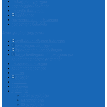
სამხატვრო ფუნჯები
საღებავების ნაკრები
საძერწი მასალები
სკეჩბუქები
ტილოები და აქსესუარები
ქაღალდის ნაწარმი
ჰობი და კრეატიულობა
ალმასის ასაწყობი ნახატები
დღიურები. ანკეტები
მუსიკალური სათამაშოები
ხატვა ნომრების საშუალებით და
გასაფერადებელი ტილოები
სამაგიდო თამაშები
გასაფერადებლები
ლოტო
ტესტები
დომინო
ასაწყობი
ფაზლები
12-54 ელემენტი
60 ელემენტი
80 ელემენტი