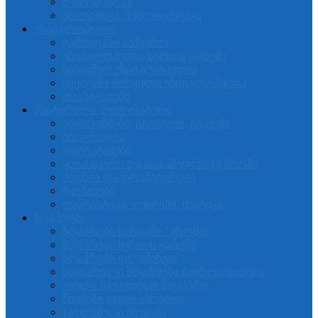
შემოქმედება
პოლიტიკა, პუბლიცისტიკა
ენციკლოპედია
გამოიცანი სამყარო
ენციკლოპედია სერიის გარეშე
საბავშვო ენციკლოპედია
ყველაზე პირველი ენციკლოპედია
თავსატეხები
მხატვრული ლიტერატურა
აფორიზმები, ციტატები, იგავები
ბიოგრაფია
დეტეკტივები
კლასიკური და თანამედროვე პროზა
პოეზია და დრამატურგია
რომანები
ფანტასტიკა, ფენტეზი, მისტიკა
ზღაპრები
ზღაპრები სერიაში "კროხა"
ზღაპრები სერიის გარეში
ზღაპრები ფლამინგო
საყვარელი ზღაპრები ბავშვებისათვის
ყველა საუკეთესო ზღაპარი
წიგნები დიდი ასოებით
ჯადოსნური ქვეყანა