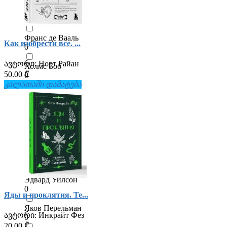
Уолтер Айзексон
0
Франс де Вааль
Как изобрести все. ...
0
ავტორი:
Норт Райан
Холмс Боб
50.00 ₾
0
კალათაში დამატება
Чарлз Дарвин
0
Черниговская Татьяна
0
Шевченко М.Ю.
0
Эдвард Уилсон
0
Яды и проклятия. Те...
Яков Перельман
ავტორი:
Инкрайт Фез
0
20.00 ₾