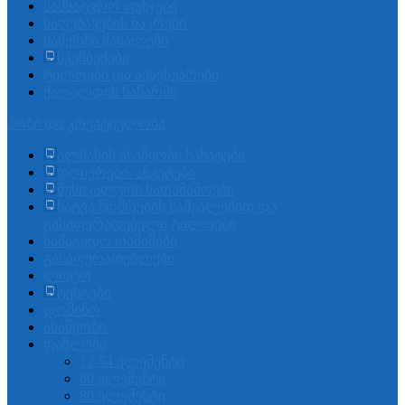
სამხატვრო ფუნჯები
საღებავების ნაკრები
საძერწი მასალები
სკეჩბუქები
ტილოები და აქსესუარები
ქაღალდის ნაწარმი
ჰობი და კრეატიულობა
ალმასის ასაწყობი ნახატები
დღიურები. ანკეტები
მუსიკალური სათამაშოები
ხატვა ნომრების საშუალებით და
გასაფერადებელი ტილოები
სამაგიდო თამაშები
გასაფერადებლები
ლოტო
ტესტები
დომინო
ასაწყობი
ფაზლები
12-54 ელემენტი
60 ელემენტი
80 ელემენტი