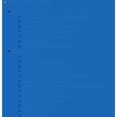
წიგნები რუსულ ენაზე
კლასგარეშე კითხვა
კლასგარეშე კითხვა სერიის გარეშე
კლასიკა სკოლაში
საბავშვო ბაღის ბიბლიოთეკა
საწყისი კლასების ბიბლიოტეკა
სკოლის ბიბლეოთეკა
ქრესტომატია
წიგნები ჩემი მეგობრები
ბავშვებისთვის
ანბანი
ბავშვებს მეცნიერებაზე
ვკითხულობთ მარცვლები
ლექსები ბავშვებისთვის
მშობლებისთვის და ბავშვებისთვის
მხატვრული ლიტერატურა
საერთო შესაძლებლობების განვითარება
სასწავლო ბარათები
ყველაზე პატარებისთვის
წიგნები სქელი ყდით
ხმოვანი წიგნები
წიგნი ბროშურა
განვითარება