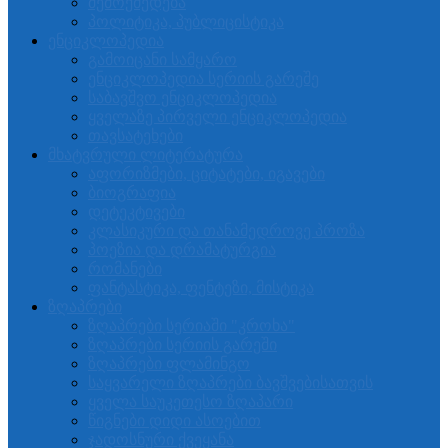
შემოქმედება
პოლიტიკა, პუბლიცისტიკა
ენციკლოპედია
გამოიცანი სამყარო
ენციკლოპედია სერიის გარეშე
საბავშვო ენციკლოპედია
ყველაზე პირველი ენციკლოპედია
თავსატეხები
მხატვრული ლიტერატურა
აფორიზმები, ციტატები, იგავები
ბიოგრაფია
დეტეკტივები
კლასიკური და თანამედროვე პროზა
პოეზია და დრამატურგია
რომანები
ფანტასტიკა, ფენტეზი, მისტიკა
ზღაპრები
ზღაპრები სერიაში "კროხა"
ზღაპრები სერიის გარეში
ზღაპრები ფლამინგო
საყვარელი ზღაპრები ბავშვებისათვის
ყველა საუკეთესო ზღაპარი
წიგნები დიდი ასოებით
ჯადოსნური ქვეყანა