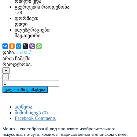
რბილი ყდა
გვერდების რაოდენობა:
128
ფორმატი:
დიდი
ილუსტრაციები:
შავ-თეთრი
ფასი:
25.00 ₾
არის ნაშტში
რაოდენობა:
+
-
კალათაში დამატება
აღწერა
მიმოხილვა (0)
Facebook Comments
Манга – своеобразный вид японского изобразительного
искусства, по-сути, комиксы, нарисованные в японском стиле,