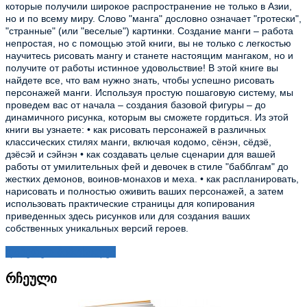
которые получили широкое распространение не только в Азии,
но и по всему миру. Слово "манга" дословно означает "гротески",
"странные" (или "веселые") картинки. Создание манги – работа
непростая, но с помощью этой книги, вы не только с легкостью
научитесь рисовать мангу и станете настоящим мангаком, но и
получите от работы истинное удовольствие! В этой книге вы
найдете все, что вам нужно знать, чтобы успешно рисовать
персонажей манги. Используя простую пошаговую систему, мы
проведем вас от начала – создания базовой фигуры – до
динамичного рисунка, которым вы сможете гордиться. Из этой
книги вы узнаете: • как рисовать персонажей в различных
классических стилях манги, включая кодомо, сёнэн, сёдзё,
дзёсэй и сэйнэн • как создавать целые сценарии для вашей
работы от умилительных фей и девочек в стиле "бабблгам" до
жестких демонов, воинов-монахов и меха. • как распланировать,
нарисовать и полностью оживить ваших персонажей, а затем
использовать практические страницы для копирования
приведенных здесь рисунков или для создания ваших
собственных уникальных версий героев.
დაწერეთ მიმოხილვა
რჩეული