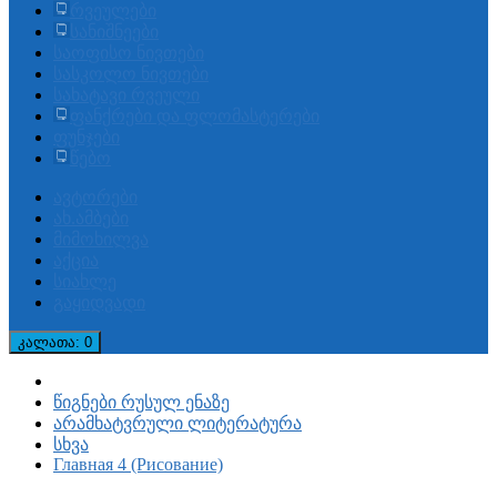
რვეულები
სანიშნეები
საოფისო ნივთები
სასკოლო ნივთები
სახატავი რვეული
ფანქრები და ფლომასტერები
ფუნჯები
წებო
ავტორები
ახ.ამბები
მიმოხილვა
აქცია
სიახლე
გაყიდვადი
კალათა
: 0
წიგნები რუსულ ენაზე
არამხატვრული ლიტერატურა
სხვა
Главная 4 (Рисование)