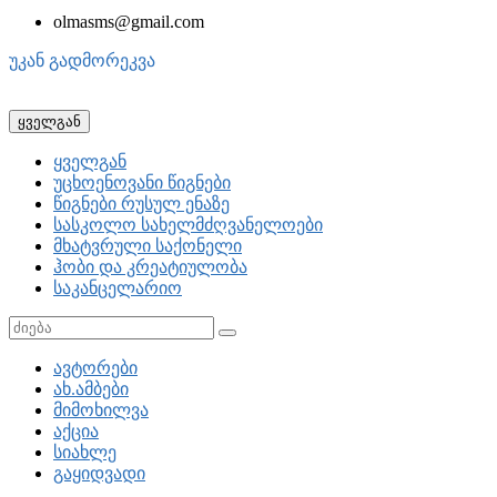
olmasms@gmail.com
უკან გადმორეკვა
ყველგან
ყველგან
უცხოენოვანი წიგნები
წიგნები რუსულ ენაზე
სასკოლო სახელმძღვანელოები
მხატვრული საქონელი
ჰობი და კრეატიულობა
საკანცელარიო
ავტორები
ახ.ამბები
მიმოხილვა
აქცია
სიახლე
გაყიდვადი