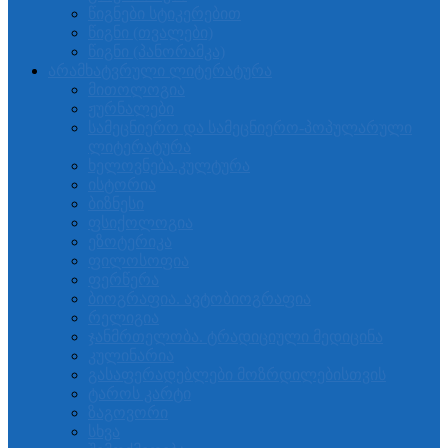
წიგნები სტიკერებით
წიგნი (თვალები)
წიგნი (პანორამკა)
არამხატვრული ლიტერატურა
მითოლოგია
ჟურნალები
სამეცნიერო და სამეცნიერო-პოპულარული
ლიტერატურა
ხელოვნება.კულტურა
ისტორია
ბიზნესი
ფსიქოლოგია
ეზოტერიკა
ფილოსოფია
ფერწერა
ბიოგრაფია. ავტობიოგრაფია
რელიგია
ჯანმრთელობა. ტრადიციული მედიცინა
კულინარია
გასაფერადებლები მოზრდილებისთვის
ტაროს კარტი
ზაგოვორი
სხვა