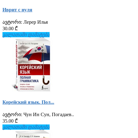
Иврит с нуля
ავტორი:
Лерер Илья
30.00 ₾
კალათაში დამატება
Корейский язык. Пол...
ავტორი:
Чун Ин Сун, Погадаев..
35.00 ₾
კალათაში დამატება