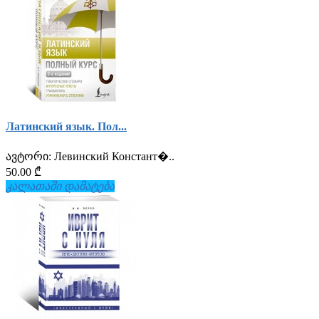
Латинский язык. Пол...
ავტორი:
Левинский Констант�..
50.00 ₾
კალათაში დამატება