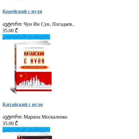
Корейский с нуля
ავტორი:
Чун Ин Сун, Погадаев..
35.00 ₾
კალათაში დამატება
Китайский с нуля
ავტორი:
Марина Москаленко
35.00 ₾
კალათაში დამატება