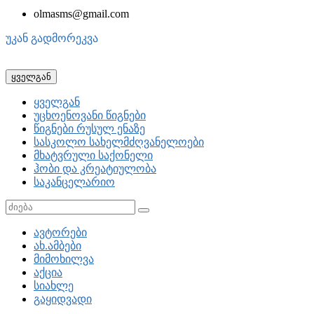
olmasms@gmail.com
უკან გადმორეკვა
ყველგან
ყველგან
უცხოენოვანი წიგნები
წიგნები რუსულ ენაზე
სასკოლო სახელმძღვანელოები
მხატვრული საქონელი
ჰობი და კრეატიულობა
საკანცელარიო
ავტორები
ახ.ამბები
მიმოხილვა
აქცია
სიახლე
გაყიდვადი