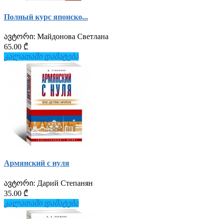
Полный курс японско...
ავტორი:
Майдонова Светлана
65.00 ₾
კალათაში დამატება
Армянский с нуля
ავტორი:
Дарий Степанян
35.00 ₾
კალათაში დამატება