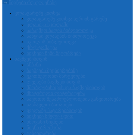
წიგნები რუსულ ენაზე
კლასგარეშე კითხვა
კლასგარეშე კითხვა სერიის გარეშე
კლასიკა სკოლაში
საბავშვო ბაღის ბიბლიოთეკა
საწყისი კლასების ბიბლიოტეკა
სკოლის ბიბლეოთეკა
ქრესტომატია
წიგნები ჩემი მეგობრები
ბავშვებისთვის
ანბანი
ბავშვებს მეცნიერებაზე
ვკითხულობთ მარცვლები
ლექსები ბავშვებისთვის
მშობლებისთვის და ბავშვებისთვის
მხატვრული ლიტერატურა
საერთო შესაძლებლობების განვითარება
სასწავლო ბარათები
ყველაზე პატარებისთვის
წიგნები სქელი ყდით
ხმოვანი წიგნები
წიგნი ბროშურა
განვითარება