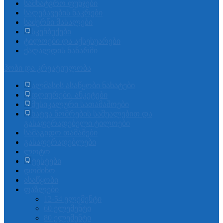
სამხატვრო ფუნჯები
საღებავების ნაკრები
საძერწი მასალები
სკეჩბუქები
ტილოები და აქსესუარები
ქაღალდის ნაწარმი
ჰობი და კრეატიულობა
ალმასის ასაწყობი ნახატები
დღიურები. ანკეტები
მუსიკალური სათამაშოები
ხატვა ნომრების საშუალებით და
გასაფერადებელი ტილოები
სამაგიდო თამაშები
გასაფერადებლები
ლოტო
ტესტები
დომინო
ასაწყობი
ფაზლები
12-54 ელემენტი
60 ელემენტი
80 ელემენტი