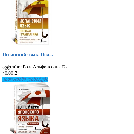
Испанский язык. Пол...
ავტორი:
Роза Альфонсовна Го..
40.00 ₾
კალათაში დამატება