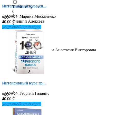
Интенсивный курс ки...
Томмазо Буэно
0
ავტორი:
Марина Москаленко
Филипп Алексеев
40.00 ₾
0
კალათაში დამატება
Хаконэ Каори
0
Чун Ин Сун, Погадаева Анастасия Викторовна
0
Интенсивный курс гр...
ავტორი:
Георгий Галанис
40.00 ₾
კალათაში დამატება