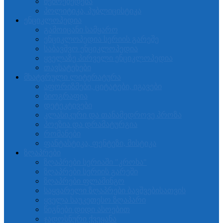
შემოქმედება
პოლიტიკა, პუბლიცისტიკა
ენციკლოპედია
გამოიცანი სამყარო
ენციკლოპედია სერიის გარეშე
საბავშვო ენციკლოპედია
ყველაზე პირველი ენციკლოპედია
თავსატეხები
მხატვრული ლიტერატურა
აფორიზმები, ციტატები, იგავები
ბიოგრაფია
დეტეკტივები
კლასიკური და თანამედროვე პროზა
პოეზია და დრამატურგია
რომანები
ფანტასტიკა, ფენტეზი, მისტიკა
ზღაპრები
ზღაპრები სერიაში "კროხა"
ზღაპრები სერიის გარეში
ზღაპრები ფლამინგო
საყვარელი ზღაპრები ბავშვებისათვის
ყველა საუკეთესო ზღაპარი
წიგნები დიდი ასოებით
ჯადოსნური ქვეყანა