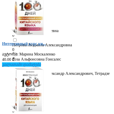
Наталья Брель
0
Наталья Рыжак
0
Первова Ольга Андреевна
0
Интенсивный курс ки...
Петрова Людмила Александровна
0
ავტორი:
Марина Москаленко
Роза Альфонсовна Гонсалес
40.00 ₾
0
კალათაში დამატება
Ростовцев-Попель Александр Александрович, Тетрадзе
Мака Ваноевна
0
Сергей Матвеев
0
Сергей Носков
0