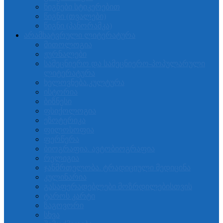
წიგნები სტიკერებით
წიგნი (თვალები)
წიგნი (პანორამკა)
არამხატვრული ლიტერატურა
მითოლოგია
ჟურნალები
სამეცნიერო და სამეცნიერო-პოპულარული
ლიტერატურა
ხელოვნება.კულტურა
ისტორია
ბიზნესი
ფსიქოლოგია
ეზოტერიკა
ფილოსოფია
ფერწერა
ბიოგრაფია. ავტობიოგრაფია
რელიგია
ჯანმრთელობა. ტრადიციული მედიცინა
კულინარია
გასაფერადებლები მოზრდილებისთვის
ტაროს კარტი
ზაგოვორი
სხვა