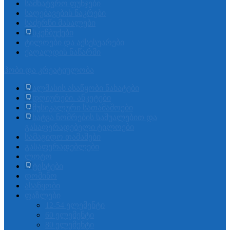
სამხატვრო ფუნჯები
საღებავების ნაკრები
საძერწი მასალები
სკეჩბუქები
ტილოები და აქსესუარები
ქაღალდის ნაწარმი
ჰობი და კრეატიულობა
ალმასის ასაწყობი ნახატები
დღიურები. ანკეტები
მუსიკალური სათამაშოები
ხატვა ნომრების საშუალებით და
გასაფერადებელი ტილოები
სამაგიდო თამაშები
გასაფერადებლები
ლოტო
ტესტები
დომინო
ასაწყობი
ფაზლები
12-54 ელემენტი
60 ელემენტი
80 ელემენტი