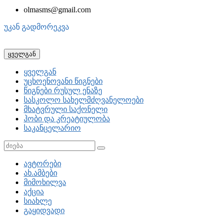
olmasms@gmail.com
უკან გადმორეკვა
ყველგან
ყველგან
უცხოენოვანი წიგნები
წიგნები რუსულ ენაზე
სასკოლო სახელმძღვანელოები
მხატვრული საქონელი
ჰობი და კრეატიულობა
საკანცელარიო
ავტორები
ახ.ამბები
მიმოხილვა
აქცია
სიახლე
გაყიდვადი