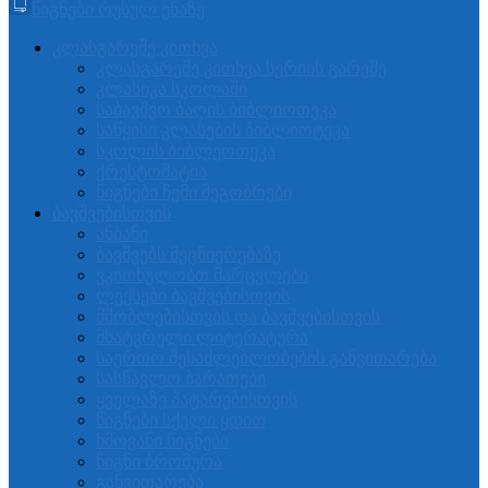
წიგნები რუსულ ენაზე
კლასგარეშე კითხვა
კლასგარეშე კითხვა სერიის გარეშე
კლასიკა სკოლაში
საბავშვო ბაღის ბიბლიოთეკა
საწყისი კლასების ბიბლიოტეკა
სკოლის ბიბლეოთეკა
ქრესტომატია
წიგნები ჩემი მეგობრები
ბავშვებისთვის
ანბანი
ბავშვებს მეცნიერებაზე
ვკითხულობთ მარცვლები
ლექსები ბავშვებისთვის
მშობლებისთვის და ბავშვებისთვის
მხატვრული ლიტერატურა
საერთო შესაძლებლობების განვითარება
სასწავლო ბარათები
ყველაზე პატარებისთვის
წიგნები სქელი ყდით
ხმოვანი წიგნები
წიგნი ბროშურა
განვითარება