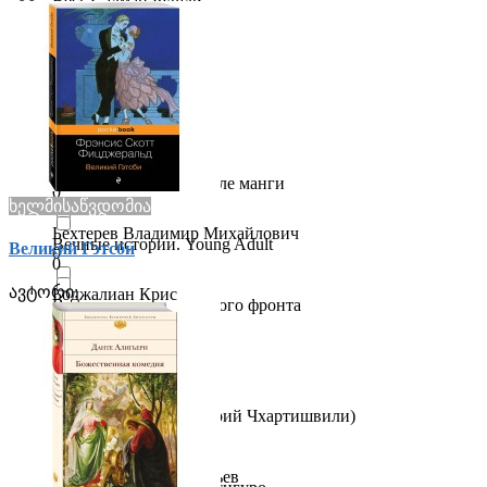
Весь Салман Рушди
0
0
Бернар Вербер
Весь Умберто Эко
0
0
Бернард Шоу
Весь(гигант)
0
0
Бертран Рассел
Вечная классика в стиле манги
0
0
ხელმისაწვდომია
Бехтерев Владимир Михайлович
Вечные истории. Young Adult
Великий Гэтсби
0
0
ავტორი:
Боджалиан Крис
Возвращение с западного фронта
0
0
Бойе Карин
Воздушный народ
0
0
Борис Акунин (Григорий Чхартишвили)
Все в одном томе
0
0
Борис Львович Васильев