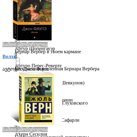
Альфа-триллер
0
0
Артур Конан Дойл
Артефакт & Детектив
0
0
Артур Хейли
Белая птица
0
0
ნაშთი ამოწურულია
Артур Шопенгауэр
Бернар Вербер в твоем кармане
0
Волхв
0
Артуро Перес-Реверте
Бесконечная вселенная Бернара Вербера
ავტორი:
Джон Фаулз
0
0
Архимандрит Тихон (Шевкунов)
Бестселлеры
0
0
Арчибальд Джозеф Кронин
Бестселлеры Дмитрия Глуховского
0
0
Ася Лавринович
Бестселлеры Эльчина Сафарли
0
0
ნაშთი ამოწურულია
Ахерн Сесилия