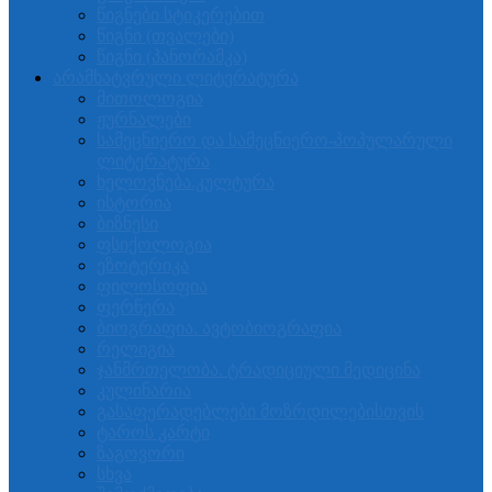
წიგნები სტიკერებით
წიგნი (თვალები)
წიგნი (პანორამკა)
არამხატვრული ლიტერატურა
მითოლოგია
ჟურნალები
სამეცნიერო და სამეცნიერო-პოპულარული
ლიტერატურა
ხელოვნება.კულტურა
ისტორია
ბიზნესი
ფსიქოლოგია
ეზოტერიკა
ფილოსოფია
ფერწერა
ბიოგრაფია. ავტობიოგრაფია
რელიგია
ჯანმრთელობა. ტრადიციული მედიცინა
კულინარია
გასაფერადებლები მოზრდილებისთვის
ტაროს კარტი
ზაგოვორი
სხვა