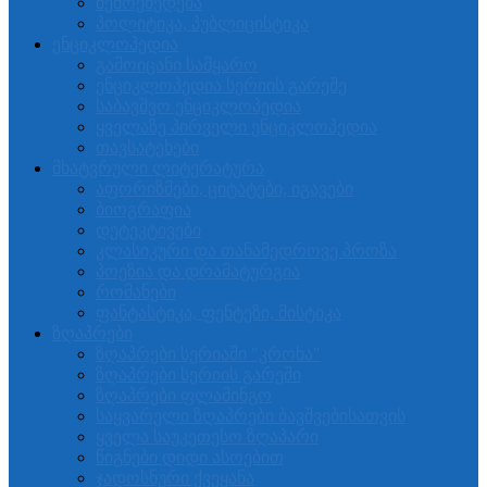
შემოქმედება
პოლიტიკა, პუბლიცისტიკა
ენციკლოპედია
გამოიცანი სამყარო
ენციკლოპედია სერიის გარეშე
საბავშვო ენციკლოპედია
ყველაზე პირველი ენციკლოპედია
თავსატეხები
მხატვრული ლიტერატურა
აფორიზმები, ციტატები, იგავები
ბიოგრაფია
დეტეკტივები
კლასიკური და თანამედროვე პროზა
პოეზია და დრამატურგია
რომანები
ფანტასტიკა, ფენტეზი, მისტიკა
ზღაპრები
ზღაპრები სერიაში "კროხა"
ზღაპრები სერიის გარეში
ზღაპრები ფლამინგო
საყვარელი ზღაპრები ბავშვებისათვის
ყველა საუკეთესო ზღაპარი
წიგნები დიდი ასოებით
ჯადოსნური ქვეყანა