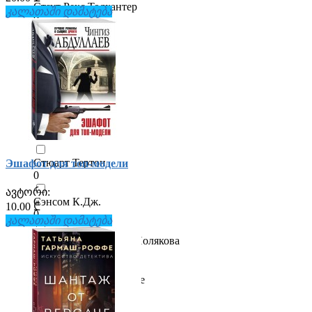
Стаут Рекс Тодхантер
კალათაში დამატება
0
Стив Уотсон
0
Стивен Кинг
0
Стиг Ларссон
0
Стюарт Тертон
Эшафот для топ-модели
0
ავტორი:
Сэнсом К.Дж.
10.00 ₾
0
კალათაში დამატება
Татьяна Викторовна Полякова
0
Татьяна Гармаш-Роффе
0