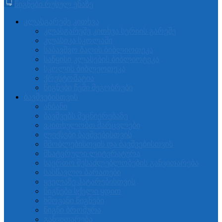
წიგნები რუსულ ენაზე
კლასგარეშე კითხვა
კლასგარეშე კითხვა სერიის გარეშე
კლასიკა სკოლაში
საბავშვო ბაღის ბიბლიოთეკა
საწყისი კლასების ბიბლიოტეკა
სკოლის ბიბლეოთეკა
ქრესტომატია
წიგნები ჩემი მეგობრები
ბავშვებისთვის
ანბანი
ბავშვებს მეცნიერებაზე
ვკითხულობთ მარცვლები
ლექსები ბავშვებისთვის
მშობლებისთვის და ბავშვებისთვის
მხატვრული ლიტერატურა
საერთო შესაძლებლობების განვითარება
სასწავლო ბარათები
ყველაზე პატარებისთვის
წიგნები სქელი ყდით
ხმოვანი წიგნები
წიგნი ბროშურა
განვითარება