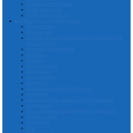
წიგნები სტიკერებით
წიგნი (თვალები)
წიგნი (პანორამკა)
არამხატვრული ლიტერატურა
მითოლოგია
ჟურნალები
სამეცნიერო და სამეცნიერო-პოპულარული
ლიტერატურა
ხელოვნება.კულტურა
ისტორია
ბიზნესი
ფსიქოლოგია
ეზოტერიკა
ფილოსოფია
ფერწერა
ბიოგრაფია. ავტობიოგრაფია
რელიგია
ჯანმრთელობა. ტრადიციული მედიცინა
კულინარია
გასაფერადებლები მოზრდილებისთვის
ტაროს კარტი
ზაგოვორი
სხვა