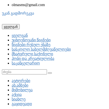
olmasms@gmail.com
უკან გადმორეკვა
ყველგან
ყველგან
უცხოენოვანი წიგნები
წიგნები რუსულ ენაზე
სასკოლო სახელმძღვანელოები
მხატვრული საქონელი
ჰობი და კრეატიულობა
საკანცელარიო
ავტორები
ახ.ამბები
მიმოხილვა
აქცია
სიახლე
გაყიდვადი