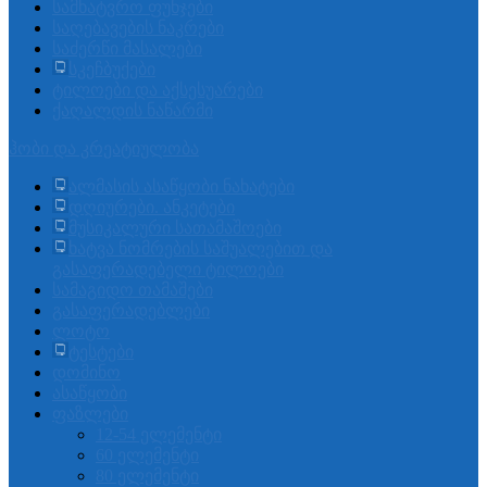
სამხატვრო ფუნჯები
საღებავების ნაკრები
საძერწი მასალები
სკეჩბუქები
ტილოები და აქსესუარები
ქაღალდის ნაწარმი
ჰობი და კრეატიულობა
ალმასის ასაწყობი ნახატები
დღიურები. ანკეტები
მუსიკალური სათამაშოები
ხატვა ნომრების საშუალებით და
გასაფერადებელი ტილოები
სამაგიდო თამაშები
გასაფერადებლები
ლოტო
ტესტები
დომინო
ასაწყობი
ფაზლები
12-54 ელემენტი
60 ელემენტი
80 ელემენტი