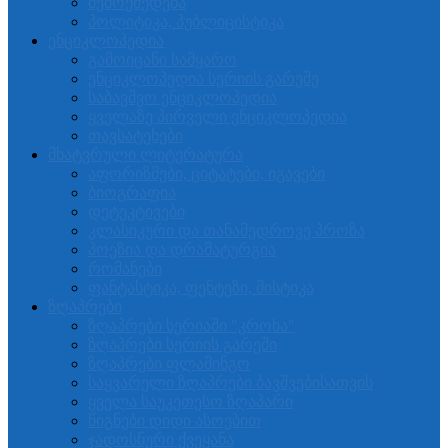
შემოქმედება
პოლიტიკა, პუბლიცისტიკა
ენციკლოპედია
გამოიცანი სამყარო
ენციკლოპედია სერიის გარეშე
საბავშვო ენციკლოპედია
ყველაზე პირველი ენციკლოპედია
თავსატეხები
მხატვრული ლიტერატურა
აფორიზმები, ციტატები, იგავები
ბიოგრაფია
დეტეკტივები
კლასიკური და თანამედროვე პროზა
პოეზია და დრამატურგია
რომანები
ფანტასტიკა, ფენტეზი, მისტიკა
ზღაპრები
ზღაპრები სერიაში "კროხა"
ზღაპრები სერიის გარეში
ზღაპრები ფლამინგო
საყვარელი ზღაპრები ბავშვებისათვის
ყველა საუკეთესო ზღაპარი
წიგნები დიდი ასოებით
ჯადოსნური ქვეყანა