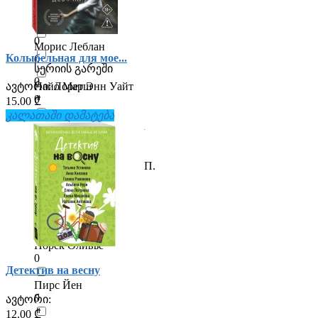
0
Михаэлидес Алекс
0
Яркие страницы
0
Морис Леблан
Колыбельная для мое...
0
სერიის გარეში
0
ავტორი:
Лорет Энн Уайт
Найо Марш
0
15.00 ₾
კალათაში დამატება
Наталья Александрова
0
Никитин П., Орловец П.
0
Никлас Натт-о-Даг
0
Норек Оливье
0
Детектив на весну
Пирс Йен
0
ავტორი:
12.00 ₾