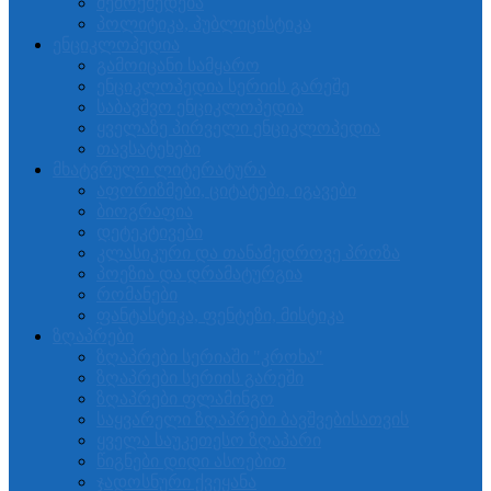
შემოქმედება
პოლიტიკა, პუბლიცისტიკა
ენციკლოპედია
გამოიცანი სამყარო
ენციკლოპედია სერიის გარეშე
საბავშვო ენციკლოპედია
ყველაზე პირველი ენციკლოპედია
თავსატეხები
მხატვრული ლიტერატურა
აფორიზმები, ციტატები, იგავები
ბიოგრაფია
დეტეკტივები
კლასიკური და თანამედროვე პროზა
პოეზია და დრამატურგია
რომანები
ფანტასტიკა, ფენტეზი, მისტიკა
ზღაპრები
ზღაპრები სერიაში "კროხა"
ზღაპრები სერიის გარეში
ზღაპრები ფლამინგო
საყვარელი ზღაპრები ბავშვებისათვის
ყველა საუკეთესო ზღაპარი
წიგნები დიდი ასოებით
ჯადოსნური ქვეყანა