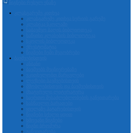
წიგნები რუსულ ენაზე
კლასგარეშე კითხვა
კლასგარეშე კითხვა სერიის გარეშე
კლასიკა სკოლაში
საბავშვო ბაღის ბიბლიოთეკა
საწყისი კლასების ბიბლიოტეკა
სკოლის ბიბლეოთეკა
ქრესტომატია
წიგნები ჩემი მეგობრები
ბავშვებისთვის
ანბანი
ბავშვებს მეცნიერებაზე
ვკითხულობთ მარცვლები
ლექსები ბავშვებისთვის
მშობლებისთვის და ბავშვებისთვის
მხატვრული ლიტერატურა
საერთო შესაძლებლობების განვითარება
სასწავლო ბარათები
ყველაზე პატარებისთვის
წიგნები სქელი ყდით
ხმოვანი წიგნები
წიგნი ბროშურა
განვითარება