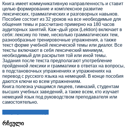
Книга имеет коммуникативную направленность и ставит
целью формирование и комплексное развитие
лексических, грамматических и разговорных навыков.
Пособие состоит из 32 уроков на все необходимые для
общения темы и рассчитано примерно на 180 часов
аудиторных занятий. Каж¬дый урок (Lektion) включает в
себя: лексику по теме, несколько грамматических тем,
разнообразные тренировочные упражнения, а также
текст форме учебной лексической темы или диалог. Все
тексты включают в себя лексический минимум,
необходимый для раскрытия той или иной темы.
Задания после текста предполагают употребление
пройденной лексики и грамматики в ответах на вопросы,
в подстановочных упражнениях и упражнениях на
перевод с русского языка на немецкий. В конце пособия
даются ключи ко всем упражнениям.
Книга полезна учащимся лицеев, гимназий, студентам
высших учебных заведений, а также всем, кто изучает
немецкий язык под руководством преподавателя или
самостоятельно.
დაწერეთ მიმოხილვა
რჩეული