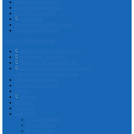
სამხატვრო ფუნჯები
საღებავების ნაკრები
საძერწი მასალები
სკეჩბუქები
ტილოები და აქსესუარები
ქაღალდის ნაწარმი
ჰობი და კრეატიულობა
ალმასის ასაწყობი ნახატები
დღიურები. ანკეტები
მუსიკალური სათამაშოები
ხატვა ნომრების საშუალებით და
გასაფერადებელი ტილოები
სამაგიდო თამაშები
გასაფერადებლები
ლოტო
ტესტები
დომინო
ასაწყობი
ფაზლები
12-54 ელემენტი
60 ელემენტი
80 ელემენტი