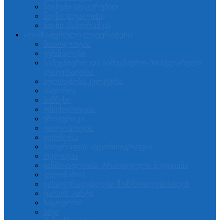
წიგნები სტიკერებით
წიგნი (თვალები)
წიგნი (პანორამკა)
არამხატვრული ლიტერატურა
მითოლოგია
ჟურნალები
სამეცნიერო და სამეცნიერო-პოპულარული
ლიტერატურა
ხელოვნება.კულტურა
ისტორია
ბიზნესი
ფსიქოლოგია
ეზოტერიკა
ფილოსოფია
ფერწერა
ბიოგრაფია. ავტობიოგრაფია
რელიგია
ჯანმრთელობა. ტრადიციული მედიცინა
კულინარია
გასაფერადებლები მოზრდილებისთვის
ტაროს კარტი
ზაგოვორი
სხვა