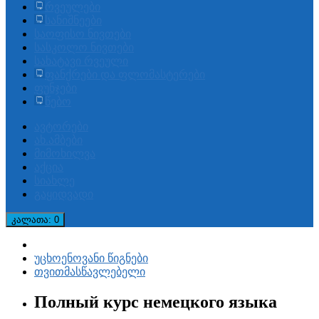
რვეულები
სანიშნეები
საოფისო ნივთები
სასკოლო ნივთები
სახატავი რვეული
ფანქრები და ფლომასტერები
ფუნჯები
წებო
ავტორები
ახ.ამბები
მიმოხილვა
აქცია
სიახლე
გაყიდვადი
კალათა
: 0
უცხოენოვანი წიგნები
თვითმასწავლებელი
Полный курс немецкого языка