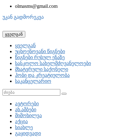
olmasms@gmail.com
უკან გადმორეკვა
ყველგან
ყველგან
უცხოენოვანი წიგნები
წიგნები რუსულ ენაზე
სასკოლო სახელმძღვანელოები
მხატვრული საქონელი
ჰობი და კრეატიულობა
საკანცელარიო
ავტორები
ახ.ამბები
მიმოხილვა
აქცია
სიახლე
გაყიდვადი