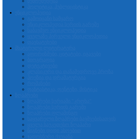
შემოქმედება
პოლიტიკა, პუბლიცისტიკა
ენციკლოპედია
გამოიცანი სამყარო
ენციკლოპედია სერიის გარეშე
საბავშვო ენციკლოპედია
ყველაზე პირველი ენციკლოპედია
თავსატეხები
მხატვრული ლიტერატურა
აფორიზმები, ციტატები, იგავები
ბიოგრაფია
დეტეკტივები
კლასიკური და თანამედროვე პროზა
პოეზია და დრამატურგია
რომანები
ფანტასტიკა, ფენტეზი, მისტიკა
ზღაპრები
ზღაპრები სერიაში "კროხა"
ზღაპრები სერიის გარეში
ზღაპრები ფლამინგო
საყვარელი ზღაპრები ბავშვებისათვის
ყველა საუკეთესო ზღაპარი
წიგნები დიდი ასოებით
ჯადოსნური ქვეყანა