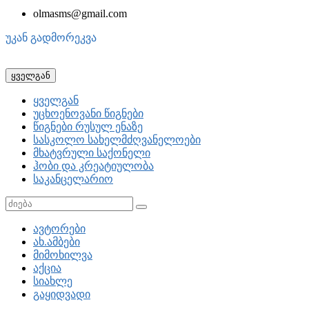
olmasms@gmail.com
უკან გადმორეკვა
ყველგან
ყველგან
უცხოენოვანი წიგნები
წიგნები რუსულ ენაზე
სასკოლო სახელმძღვანელოები
მხატვრული საქონელი
ჰობი და კრეატიულობა
საკანცელარიო
ავტორები
ახ.ამბები
მიმოხილვა
აქცია
სიახლე
გაყიდვადი