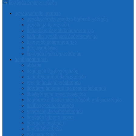
წიგნები რუსულ ენაზე
კლასგარეშე კითხვა
კლასგარეშე კითხვა სერიის გარეშე
კლასიკა სკოლაში
საბავშვო ბაღის ბიბლიოთეკა
საწყისი კლასების ბიბლიოტეკა
სკოლის ბიბლეოთეკა
ქრესტომატია
წიგნები ჩემი მეგობრები
ბავშვებისთვის
ანბანი
ბავშვებს მეცნიერებაზე
ვკითხულობთ მარცვლები
ლექსები ბავშვებისთვის
მშობლებისთვის და ბავშვებისთვის
მხატვრული ლიტერატურა
საერთო შესაძლებლობების განვითარება
სასწავლო ბარათები
ყველაზე პატარებისთვის
წიგნები სქელი ყდით
ხმოვანი წიგნები
წიგნი ბროშურა
განვითარება