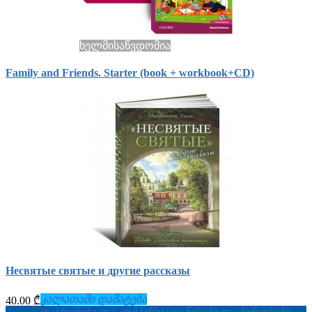
ხელმისაწვდომია
Family and Friends. Starter (book + workbook+СD)
Несвятые святые и другие рассказы
კალათაში დამატება
40.00 ₾