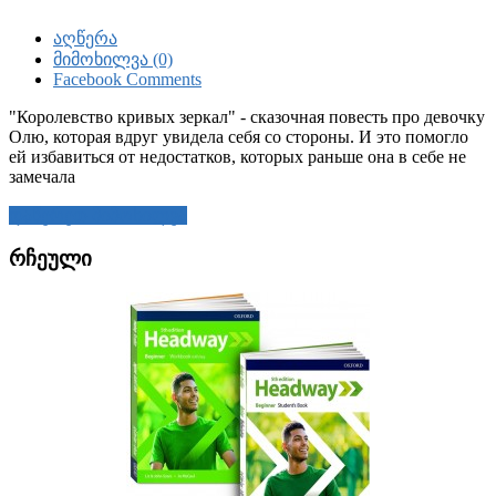
აღწერა
მიმოხილვა (0)
Facebook Comments
"Королевство кривых зеркал" - сказочная повесть про девочку
Олю, которая вдруг увидела себя со стороны. И это помогло
ей избавиться от недостатков, которых раньше она в себе не
замечала
დაწერეთ მიმოხილვა
რჩეული