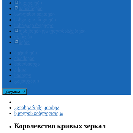
რვეულები
სანიშნეები
საოფისო ნივთები
სასკოლო ნივთები
სახატავი რვეული
ფანქრები და ფლომასტერები
ფუნჯები
წებო
ავტორები
ახ.ამბები
მიმოხილვა
აქცია
სიახლე
გაყიდვადი
კალათა
: 0
კლასგარეშე კითხვა
სკოლის ბიბლეოთეკა
Королевство кривых зеркал