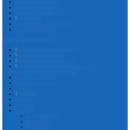
სამხატვრო ფუნჯები
საღებავების ნაკრები
საძერწი მასალები
სკეჩბუქები
ტილოები და აქსესუარები
ქაღალდის ნაწარმი
ჰობი და კრეატიულობა
ალმასის ასაწყობი ნახატები
დღიურები. ანკეტები
მუსიკალური სათამაშოები
ხატვა ნომრების საშუალებით და
გასაფერადებელი ტილოები
სამაგიდო თამაშები
გასაფერადებლები
ლოტო
ტესტები
დომინო
ასაწყობი
ფაზლები
12-54 ელემენტი
60 ელემენტი
80 ელემენტი