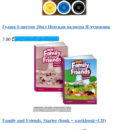
Гуашь 6 цветов 20мл Невская палитра Я-художник
კალათაში დამატება
7.00 ₾
ხელმისაწვდომია
Family and Friends. Starter (book + workbook+СD)