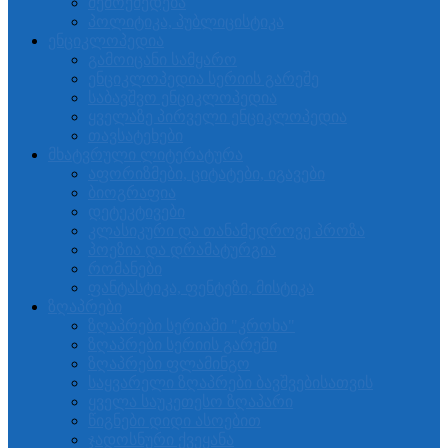
შემოქმედება
პოლიტიკა, პუბლიცისტიკა
ენციკლოპედია
გამოიცანი სამყარო
ენციკლოპედია სერიის გარეშე
საბავშვო ენციკლოპედია
ყველაზე პირველი ენციკლოპედია
თავსატეხები
მხატვრული ლიტერატურა
აფორიზმები, ციტატები, იგავები
ბიოგრაფია
დეტეკტივები
კლასიკური და თანამედროვე პროზა
პოეზია და დრამატურგია
რომანები
ფანტასტიკა, ფენტეზი, მისტიკა
ზღაპრები
ზღაპრები სერიაში "კროხა"
ზღაპრები სერიის გარეში
ზღაპრები ფლამინგო
საყვარელი ზღაპრები ბავშვებისათვის
ყველა საუკეთესო ზღაპარი
წიგნები დიდი ასოებით
ჯადოსნური ქვეყანა