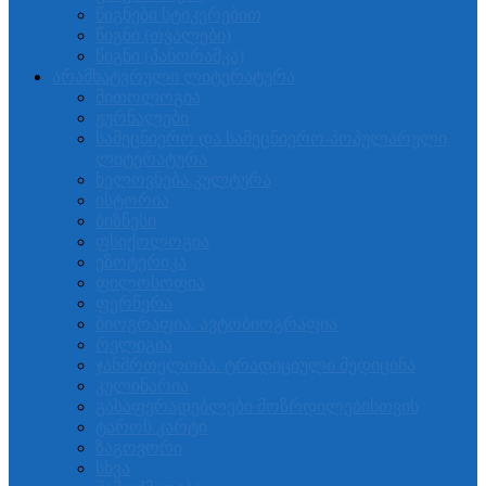
წიგნები სტიკერებით
წიგნი (თვალები)
წიგნი (პანორამკა)
არამხატვრული ლიტერატურა
მითოლოგია
ჟურნალები
სამეცნიერო და სამეცნიერო-პოპულარული
ლიტერატურა
ხელოვნება.კულტურა
ისტორია
ბიზნესი
ფსიქოლოგია
ეზოტერიკა
ფილოსოფია
ფერწერა
ბიოგრაფია. ავტობიოგრაფია
რელიგია
ჯანმრთელობა. ტრადიციული მედიცინა
კულინარია
გასაფერადებლები მოზრდილებისთვის
ტაროს კარტი
ზაგოვორი
სხვა