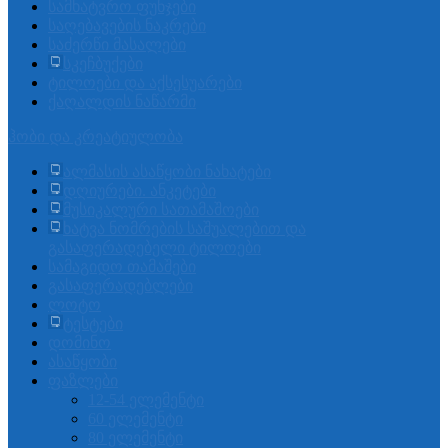
სამხატვრო ფუნჯები
საღებავების ნაკრები
საძერწი მასალები
სკეჩბუქები
ტილოები და აქსესუარები
ქაღალდის ნაწარმი
ჰობი და კრეატიულობა
ალმასის ასაწყობი ნახატები
დღიურები. ანკეტები
მუსიკალური სათამაშოები
ხატვა ნომრების საშუალებით და
გასაფერადებელი ტილოები
სამაგიდო თამაშები
გასაფერადებლები
ლოტო
ტესტები
დომინო
ასაწყობი
ფაზლები
12-54 ელემენტი
60 ელემენტი
80 ელემენტი