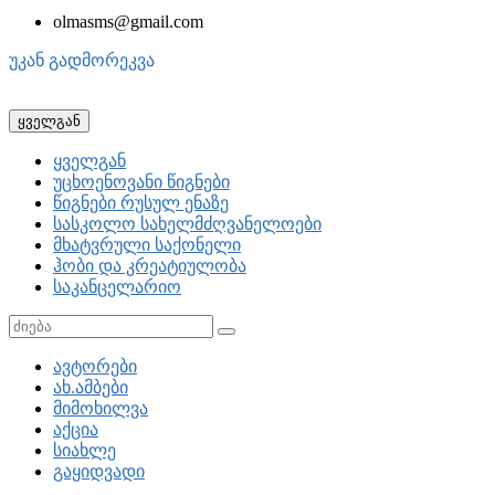
olmasms@gmail.com
უკან გადმორეკვა
ყველგან
ყველგან
უცხოენოვანი წიგნები
წიგნები რუსულ ენაზე
სასკოლო სახელმძღვანელოები
მხატვრული საქონელი
ჰობი და კრეატიულობა
საკანცელარიო
ავტორები
ახ.ამბები
მიმოხილვა
აქცია
სიახლე
გაყიდვადი