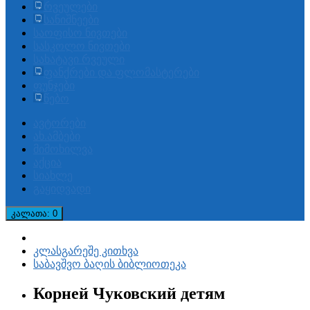
რვეულები
სანიშნეები
საოფისო ნივთები
სასკოლო ნივთები
სახატავი რვეული
ფანქრები და ფლომასტერები
ფუნჯები
წებო
ავტორები
ახ.ამბები
მიმოხილვა
აქცია
სიახლე
გაყიდვადი
კალათა
: 0
კლასგარეშე კითხვა
საბავშვო ბაღის ბიბლიოთეკა
Корней Чуковский детям