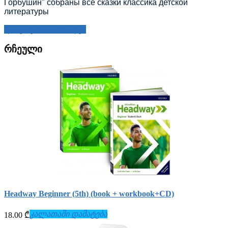
Горбушин" собраны все сказки классика детской
литературы
დაწერეთ მიმოხილვა
რჩეული
Headway Beginner (5th) (book + workbook+СD)
კალათაში დამატება
18.00 ₾