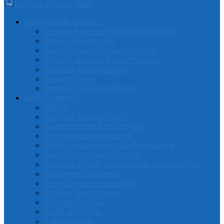
წიგნები რუსულ ენაზე
კლასგარეშე კითხვა
კლასგარეშე კითხვა სერიის გარეშე
კლასიკა სკოლაში
საბავშვო ბაღის ბიბლიოთეკა
საწყისი კლასების ბიბლიოტეკა
სკოლის ბიბლეოთეკა
ქრესტომატია
წიგნები ჩემი მეგობრები
ბავშვებისთვის
ანბანი
ბავშვებს მეცნიერებაზე
ვკითხულობთ მარცვლები
ლექსები ბავშვებისთვის
მშობლებისთვის და ბავშვებისთვის
მხატვრული ლიტერატურა
საერთო შესაძლებლობების განვითარება
სასწავლო ბარათები
ყველაზე პატარებისთვის
წიგნები სქელი ყდით
ხმოვანი წიგნები
წიგნი ბროშურა
განვითარება