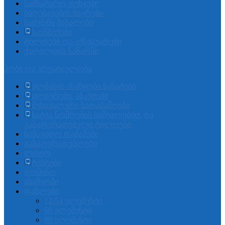
სამხატვრო ფუნჯები
საღებავების ნაკრები
საძერწი მასალები
სკეჩბუქები
ტილოები და აქსესუარები
ქაღალდის ნაწარმი
ჰობი და კრეატიულობა
ალმასის ასაწყობი ნახატები
დღიურები. ანკეტები
მუსიკალური სათამაშოები
ხატვა ნომრების საშუალებით და
გასაფერადებელი ტილოები
სამაგიდო თამაშები
გასაფერადებლები
ლოტო
ტესტები
დომინო
ასაწყობი
ფაზლები
12-54 ელემენტი
60 ელემენტი
80 ელემენტი