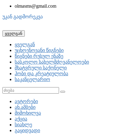
olmasms@gmail.com
უკან გადმორეკვა
ყველგან
ყველგან
უცხოენოვანი წიგნები
წიგნები რუსულ ენაზე
სასკოლო სახელმძღვანელოები
მხატვრული საქონელი
ჰობი და კრეატიულობა
საკანცელარიო
ავტორები
ახ.ამბები
მიმოხილვა
აქცია
სიახლე
გაყიდვადი