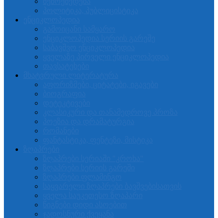
შემოქმედება
პოლიტიკა, პუბლიცისტიკა
ენციკლოპედია
გამოიცანი სამყარო
ენციკლოპედია სერიის გარეშე
საბავშვო ენციკლოპედია
ყველაზე პირველი ენციკლოპედია
თავსატეხები
მხატვრული ლიტერატურა
აფორიზმები, ციტატები, იგავები
ბიოგრაფია
დეტეკტივები
კლასიკური და თანამედროვე პროზა
პოეზია და დრამატურგია
რომანები
ფანტასტიკა, ფენტეზი, მისტიკა
ზღაპრები
ზღაპრები სერიაში "კროხა"
ზღაპრები სერიის გარეში
ზღაპრები ფლამინგო
საყვარელი ზღაპრები ბავშვებისათვის
ყველა საუკეთესო ზღაპარი
წიგნები დიდი ასოებით
ჯადოსნური ქვეყანა