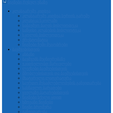
წიგნები რუსულ ენაზე
კლასგარეშე კითხვა
კლასგარეშე კითხვა სერიის გარეშე
კლასიკა სკოლაში
საბავშვო ბაღის ბიბლიოთეკა
საწყისი კლასების ბიბლიოტეკა
სკოლის ბიბლეოთეკა
ქრესტომატია
წიგნები ჩემი მეგობრები
ბავშვებისთვის
ანბანი
ბავშვებს მეცნიერებაზე
ვკითხულობთ მარცვლები
ლექსები ბავშვებისთვის
მშობლებისთვის და ბავშვებისთვის
მხატვრული ლიტერატურა
საერთო შესაძლებლობების განვითარება
სასწავლო ბარათები
ყველაზე პატარებისთვის
წიგნები სქელი ყდით
ხმოვანი წიგნები
წიგნი ბროშურა
განვითარება