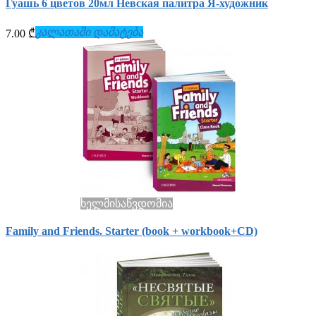
Гуашь 6 цветов 20мл Невская палитра Я-художник
კალათაში დამატება
7.00 ₾
ხელმისაწვდომია
Family and Friends. Starter (book + workbook+СD)