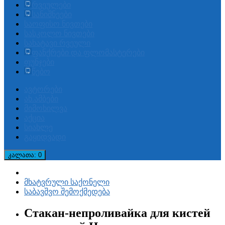
რვეულები
სანიშნეები
საოფისო ნივთები
სასკოლო ნივთები
სახატავი რვეული
ფანქრები და ფლომასტერები
ფუნჯები
წებო
ავტორები
ახ.ამბები
მიმოხილვა
აქცია
სიახლე
გაყიდვადი
კალათა
: 0
მხატვრული საქონელი
საბავშვო შემოქმედება
Стакан-непроливайка для кистей