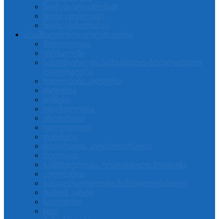
წიგნები სტიკერებით
წიგნი (თვალები)
წიგნი (პანორამკა)
არამხატვრული ლიტერატურა
მითოლოგია
ჟურნალები
სამეცნიერო და სამეცნიერო-პოპულარული
ლიტერატურა
ხელოვნება.კულტურა
ისტორია
ბიზნესი
ფსიქოლოგია
ეზოტერიკა
ფილოსოფია
ფერწერა
ბიოგრაფია. ავტობიოგრაფია
რელიგია
ჯანმრთელობა. ტრადიციული მედიცინა
კულინარია
გასაფერადებლები მოზრდილებისთვის
ტაროს კარტი
ზაგოვორი
სხვა