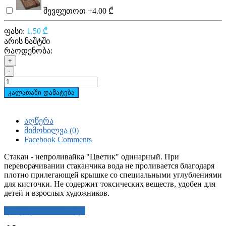
შევფუთოთ
+4.00 ₾
ფასი:
1.50 ₾
არის ნაშტში
რაოდენობა:
+
-
კალათაში დამატება
აღწერა
მიმოხილვა (0)
Facebook Comments
Стакан - непроливайка "Цветик" одинарный. При
переворачивании стаканчика вода не проливается благодаря
плотно прилегающей крышке со специальными углублениями
для кисточки. Не содержит токсических веществ, удобен для
детей и взрослых художников.
დაწერეთ მიმოხილვა