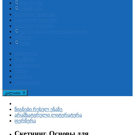
რვეულები
სანიშნეები
საოფისო ნივთები
სასკოლო ნივთები
სახატავი რვეული
ფანქრები და ფლომასტერები
ფუნჯები
წებო
ავტორები
ახ.ამბები
მიმოხილვა
აქცია
სიახლე
გაყიდვადი
კალათა
: 0
წიგნები რუსულ ენაზე
არამხატვრული ლიტერატურა
ფერწერა
Скетчинг. Основы для