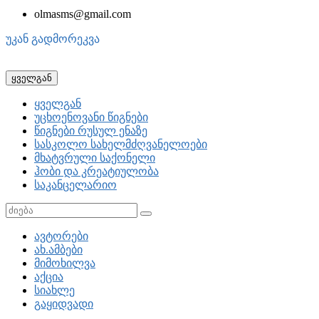
olmasms@gmail.com
უკან გადმორეკვა
ყველგან
ყველგან
უცხოენოვანი წიგნები
წიგნები რუსულ ენაზე
სასკოლო სახელმძღვანელოები
მხატვრული საქონელი
ჰობი და კრეატიულობა
საკანცელარიო
ავტორები
ახ.ამბები
მიმოხილვა
აქცია
სიახლე
გაყიდვადი