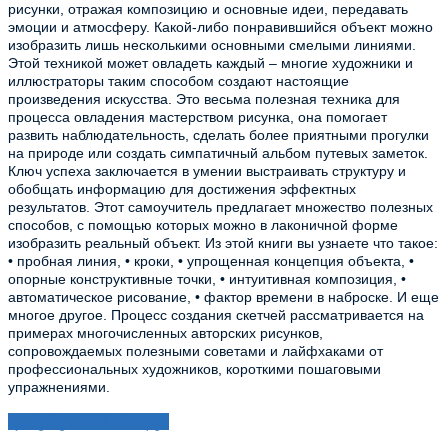
рисунки, отражая композицию и основные идеи, передавать
эмоции и атмосферу. Какой-либо понравившийся объект можно
изобразить лишь несколькими основными смелыми линиями.
Этой техникой может овладеть каждый – многие художники и
иллюстраторы таким способом создают настоящие
произведения искусства. Это весьма полезная техника для
процесса овладения мастерством рисунка, она помогает
развить наблюдательность, сделать более приятными прогулки
на природе или создать симпатичный альбом путевых заметок.
Ключ успеха заключается в умении выстраивать структуру и
обобщать информацию для достижения эффектных
результатов. Этот самоучитель предлагает множество полезных
способов, с помощью которых можно в лаконичной форме
изобразить реальный объект. Из этой книги вы узнаете что такое:
• пробная линия, • кроки, • упрощенная концепция объекта, •
опорные конструктивные точки, • интуитивная композиция, •
автоматическое рисование, • фактор времени в наброске. И еще
многое другое. Процесс создания скетчей рассматривается на
примерах многочисленных авторских рисунков,
сопровождаемых полезными советами и лайфхаками от
профессиональных художников, короткими пошаговыми
упражнениями.
დაწერეთ მიმოხილვა