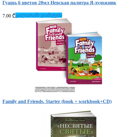
Гуашь 6 цветов 20мл Невская палитра Я-художник
კალათაში დამატება
7.00 ₾
ხელმისაწვდომია
Family and Friends. Starter (book + workbook+СD)