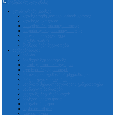
წიგნები რუსულ ენაზე
კლასგარეშე კითხვა
კლასგარეშე კითხვა სერიის გარეშე
კლასიკა სკოლაში
საბავშვო ბაღის ბიბლიოთეკა
საწყისი კლასების ბიბლიოტეკა
სკოლის ბიბლეოთეკა
ქრესტომატია
წიგნები ჩემი მეგობრები
ბავშვებისთვის
ანბანი
ბავშვებს მეცნიერებაზე
ვკითხულობთ მარცვლები
ლექსები ბავშვებისთვის
მშობლებისთვის და ბავშვებისთვის
მხატვრული ლიტერატურა
საერთო შესაძლებლობების განვითარება
სასწავლო ბარათები
ყველაზე პატარებისთვის
წიგნები სქელი ყდით
ხმოვანი წიგნები
წიგნი ბროშურა
განვითარება