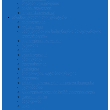
წიგნები სტიკერებით
წიგნი (თვალები)
წიგნი (პანორამკა)
არამხატვრული ლიტერატურა
მითოლოგია
ჟურნალები
სამეცნიერო და სამეცნიერო-პოპულარული
ლიტერატურა
ხელოვნება.კულტურა
ისტორია
ბიზნესი
ფსიქოლოგია
ეზოტერიკა
ფილოსოფია
ფერწერა
ბიოგრაფია. ავტობიოგრაფია
რელიგია
ჯანმრთელობა. ტრადიციული მედიცინა
კულინარია
გასაფერადებლები მოზრდილებისთვის
ტაროს კარტი
ზაგოვორი
სხვა