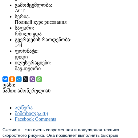
გამომცემლობა:
АСТ
სერია:
Полный курс рисования
საფარი:
რბილი ყდა
გვერდების რაოდენობა:
144
ფორმატი:
დიდი
ილუსტრაციები:
შავ-თეთრი
ფასი:
ნაშთი ამოწურულია
0
აღწერა
მიმოხილვა (0)
Facebook Comments
Скетчинг – это очень современная и популярная техника
скоростного рисунка. Она позволяет выполнять быстрые