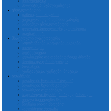
შემოქმედება
პოლიტიკა, პუბლიცისტიკა
ენციკლოპედია
გამოიცანი სამყარო
ენციკლოპედია სერიის გარეშე
საბავშვო ენციკლოპედია
ყველაზე პირველი ენციკლოპედია
თავსატეხები
მხატვრული ლიტერატურა
აფორიზმები, ციტატები, იგავები
ბიოგრაფია
დეტეკტივები
კლასიკური და თანამედროვე პროზა
პოეზია და დრამატურგია
რომანები
ფანტასტიკა, ფენტეზი, მისტიკა
ზღაპრები
ზღაპრები სერიაში "კროხა"
ზღაპრები სერიის გარეში
ზღაპრები ფლამინგო
საყვარელი ზღაპრები ბავშვებისათვის
ყველა საუკეთესო ზღაპარი
წიგნები დიდი ასოებით
ჯადოსნური ქვეყანა