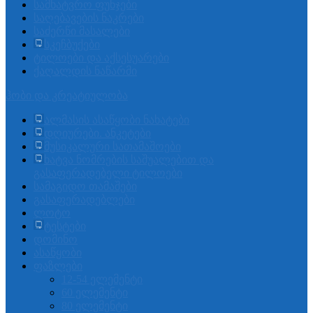
სამხატვრო ფუნჯები
საღებავების ნაკრები
საძერწი მასალები
სკეჩბუქები
ტილოები და აქსესუარები
ქაღალდის ნაწარმი
ჰობი და კრეატიულობა
ალმასის ასაწყობი ნახატები
დღიურები. ანკეტები
მუსიკალური სათამაშოები
ხატვა ნომრების საშუალებით და
გასაფერადებელი ტილოები
სამაგიდო თამაშები
გასაფერადებლები
ლოტო
ტესტები
დომინო
ასაწყობი
ფაზლები
12-54 ელემენტი
60 ელემენტი
80 ელემენტი