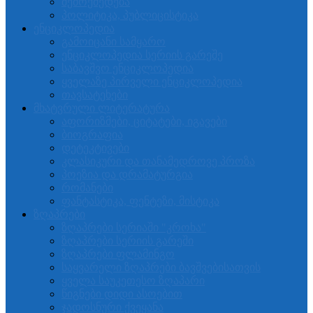
შემოქმედება
პოლიტიკა, პუბლიცისტიკა
ენციკლოპედია
გამოიცანი სამყარო
ენციკლოპედია სერიის გარეშე
საბავშვო ენციკლოპედია
ყველაზე პირველი ენციკლოპედია
თავსატეხები
მხატვრული ლიტერატურა
აფორიზმები, ციტატები, იგავები
ბიოგრაფია
დეტეკტივები
კლასიკური და თანამედროვე პროზა
პოეზია და დრამატურგია
რომანები
ფანტასტიკა, ფენტეზი, მისტიკა
ზღაპრები
ზღაპრები სერიაში "კროხა"
ზღაპრები სერიის გარეში
ზღაპრები ფლამინგო
საყვარელი ზღაპრები ბავშვებისათვის
ყველა საუკეთესო ზღაპარი
წიგნები დიდი ასოებით
ჯადოსნური ქვეყანა