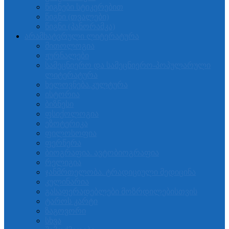
წიგნები სტიკერებით
წიგნი (თვალები)
წიგნი (პანორამკა)
არამხატვრული ლიტერატურა
მითოლოგია
ჟურნალები
სამეცნიერო და სამეცნიერო-პოპულარული
ლიტერატურა
ხელოვნება.კულტურა
ისტორია
ბიზნესი
ფსიქოლოგია
ეზოტერიკა
ფილოსოფია
ფერწერა
ბიოგრაფია. ავტობიოგრაფია
რელიგია
ჯანმრთელობა. ტრადიციული მედიცინა
კულინარია
გასაფერადებლები მოზრდილებისთვის
ტაროს კარტი
ზაგოვორი
სხვა