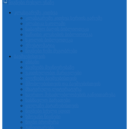
წიგნები რუსულ ენაზე
კლასგარეშე კითხვა
კლასგარეშე კითხვა სერიის გარეშე
კლასიკა სკოლაში
საბავშვო ბაღის ბიბლიოთეკა
საწყისი კლასების ბიბლიოტეკა
სკოლის ბიბლეოთეკა
ქრესტომატია
წიგნები ჩემი მეგობრები
ბავშვებისთვის
ანბანი
ბავშვებს მეცნიერებაზე
ვკითხულობთ მარცვლები
ლექსები ბავშვებისთვის
მშობლებისთვის და ბავშვებისთვის
მხატვრული ლიტერატურა
საერთო შესაძლებლობების განვითარება
სასწავლო ბარათები
ყველაზე პატარებისთვის
წიგნები სქელი ყდით
ხმოვანი წიგნები
წიგნი ბროშურა
განვითარება