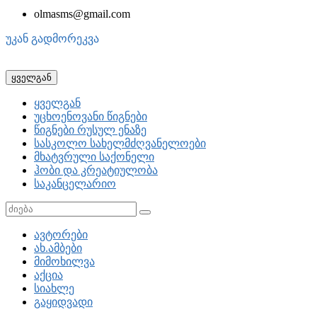
olmasms@gmail.com
უკან გადმორეკვა
ყველგან
ყველგან
უცხოენოვანი წიგნები
წიგნები რუსულ ენაზე
სასკოლო სახელმძღვანელოები
მხატვრული საქონელი
ჰობი და კრეატიულობა
საკანცელარიო
ავტორები
ახ.ამბები
მიმოხილვა
აქცია
სიახლე
გაყიდვადი