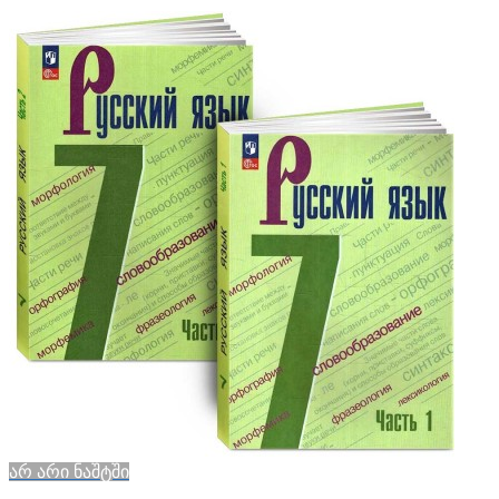
არ არი ნაშტში