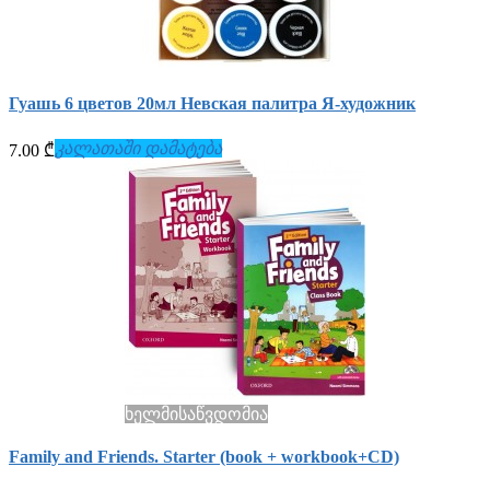
Гуашь 6 цветов 20мл Невская палитра Я-художник
კალათაში დამატება
7.00 ₾
ხელმისაწვდომია
Family and Friends. Starter (book + workbook+СD)