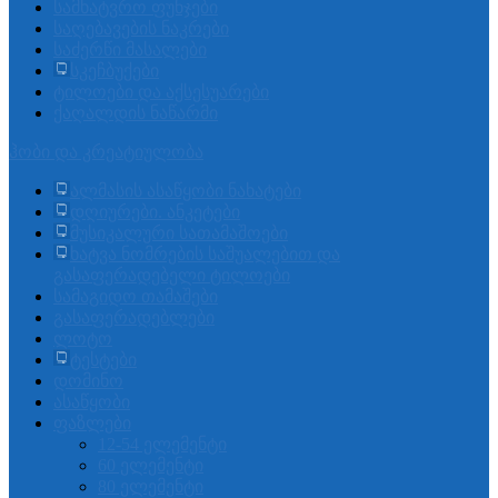
სამხატვრო ფუნჯები
საღებავების ნაკრები
საძერწი მასალები
სკეჩბუქები
ტილოები და აქსესუარები
ქაღალდის ნაწარმი
ჰობი და კრეატიულობა
ალმასის ასაწყობი ნახატები
დღიურები. ანკეტები
მუსიკალური სათამაშოები
ხატვა ნომრების საშუალებით და
გასაფერადებელი ტილოები
სამაგიდო თამაშები
გასაფერადებლები
ლოტო
ტესტები
დომინო
ასაწყობი
ფაზლები
12-54 ელემენტი
60 ელემენტი
80 ელემენტი