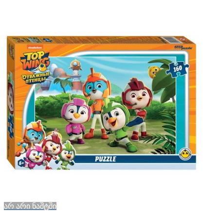
არ არი ნაშტში