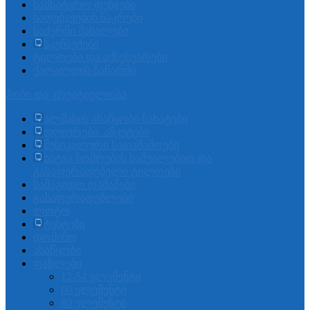
სამხატვრო ფუნჯები
საღებავების ნაკრები
საძერწი მასალები
სკეჩბუქები
ტილოები და აქსესუარები
ქაღალდის ნაწარმი
ჰობი და კრეატიულობა
ალმასის ასაწყობი ნახატები
დღიურები. ანკეტები
მუსიკალური სათამაშოები
ხატვა ნომრების საშუალებით და
გასაფერადებელი ტილოები
სამაგიდო თამაშები
გასაფერადებლები
ლოტო
ტესტები
დომინო
ასაწყობი
ფაზლები
12-54 ელემენტი
60 ელემენტი
80 ელემენტი