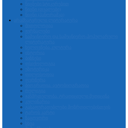
წიგნები სტიკერებით
წიგნი (თვალები)
წიგნი (პანორამკა)
არამხატვრული ლიტერატურა
მითოლოგია
ჟურნალები
სამეცნიერო და სამეცნიერო-პოპულარული
ლიტერატურა
ხელოვნება.კულტურა
ისტორია
ბიზნესი
ფსიქოლოგია
ეზოტერიკა
ფილოსოფია
ფერწერა
ბიოგრაფია. ავტობიოგრაფია
რელიგია
ჯანმრთელობა. ტრადიციული მედიცინა
კულინარია
გასაფერადებლები მოზრდილებისთვის
ტაროს კარტი
ზაგოვორი
სხვა