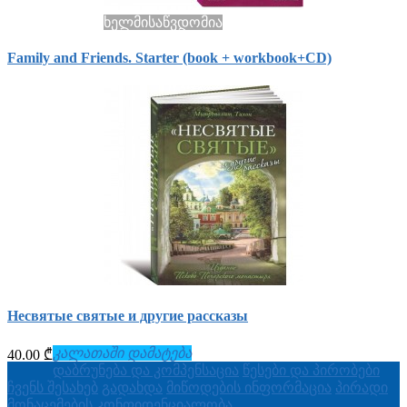
ხელმისაწვდომია
Family and Friends. Starter (book + workbook+СD)
Несвятые святые и другие рассказы
კალათაში დამატება
40.00 ₾
დაბრუნება და კომპენსაცია
წესები და პირობები
ჩვენს შესახებ
გადახდა
მიწოდების ინფორმაცია
პირადი
მონაცემების კონფიდენციალობა