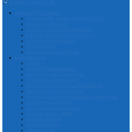
წიგნები რუსულ ენაზე
კლასგარეშე კითხვა
კლასგარეშე კითხვა სერიის გარეშე
კლასიკა სკოლაში
საბავშვო ბაღის ბიბლიოთეკა
საწყისი კლასების ბიბლიოტეკა
სკოლის ბიბლეოთეკა
ქრესტომატია
წიგნები ჩემი მეგობრები
ბავშვებისთვის
ანბანი
ბავშვებს მეცნიერებაზე
ვკითხულობთ მარცვლები
ლექსები ბავშვებისთვის
მშობლებისთვის და ბავშვებისთვის
მხატვრული ლიტერატურა
საერთო შესაძლებლობების განვითარება
სასწავლო ბარათები
ყველაზე პატარებისთვის
წიგნები სქელი ყდით
ხმოვანი წიგნები
წიგნი ბროშურა
განვითარება