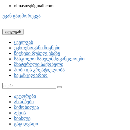
olmasms@gmail.com
უკან გადმორეკვა
ყველგან
ყველგან
უცხოენოვანი წიგნები
წიგნები რუსულ ენაზე
სასკოლო სახელმძღვანელოები
მხატვრული საქონელი
ჰობი და კრეატიულობა
საკანცელარიო
ავტორები
ახ.ამბები
მიმოხილვა
აქცია
სიახლე
გაყიდვადი