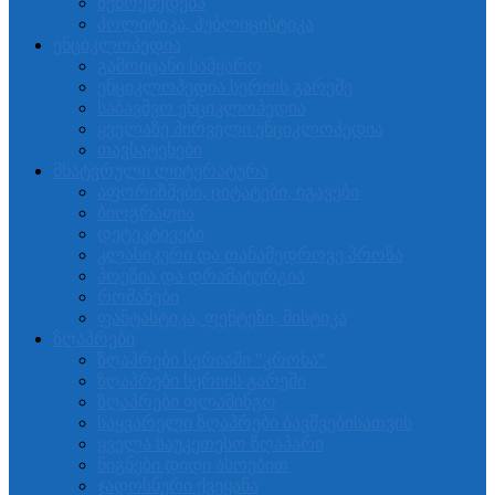
შემოქმედება
პოლიტიკა, პუბლიცისტიკა
ენციკლოპედია
გამოიცანი სამყარო
ენციკლოპედია სერიის გარეშე
საბავშვო ენციკლოპედია
ყველაზე პირველი ენციკლოპედია
თავსატეხები
მხატვრული ლიტერატურა
აფორიზმები, ციტატები, იგავები
ბიოგრაფია
დეტეკტივები
კლასიკური და თანამედროვე პროზა
პოეზია და დრამატურგია
რომანები
ფანტასტიკა, ფენტეზი, მისტიკა
ზღაპრები
ზღაპრები სერიაში "კროხა"
ზღაპრები სერიის გარეში
ზღაპრები ფლამინგო
საყვარელი ზღაპრები ბავშვებისათვის
ყველა საუკეთესო ზღაპარი
წიგნები დიდი ასოებით
ჯადოსნური ქვეყანა