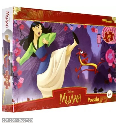
არ არი ნაშტში