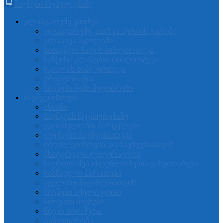
წიგნები რუსულ ენაზე
კლასგარეშე კითხვა
კლასგარეშე კითხვა სერიის გარეშე
კლასიკა სკოლაში
საბავშვო ბაღის ბიბლიოთეკა
საწყისი კლასების ბიბლიოტეკა
სკოლის ბიბლეოთეკა
ქრესტომატია
წიგნები ჩემი მეგობრები
ბავშვებისთვის
ანბანი
ბავშვებს მეცნიერებაზე
ვკითხულობთ მარცვლები
ლექსები ბავშვებისთვის
მშობლებისთვის და ბავშვებისთვის
მხატვრული ლიტერატურა
საერთო შესაძლებლობების განვითარება
სასწავლო ბარათები
ყველაზე პატარებისთვის
წიგნები სქელი ყდით
ხმოვანი წიგნები
წიგნი ბროშურა
განვითარება