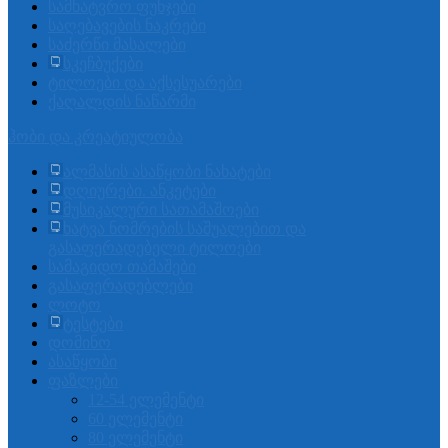
სამხატვრო ფუნჯები
საღებავების ნაკრები
საძერწი მასალები
სკეჩბუქები
ტილოები და აქსესუარები
ქაღალდის ნაწარმი
ჰობი და კრეატიულობა
ალმასის ასაწყობი ნახატები
დღიურები. ანკეტები
მუსიკალური სათამაშოები
ხატვა ნომრების საშუალებით და
გასაფერადებელი ტილოები
სამაგიდო თამაშები
გასაფერადებლები
ლოტო
ტესტები
დომინო
ასაწყობი
ფაზლები
12-54 ელემენტი
60 ელემენტი
80 ელემენტი