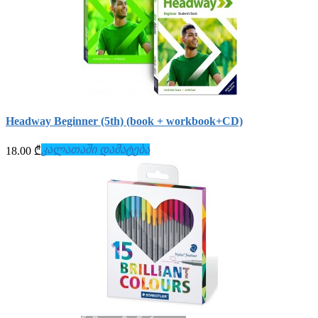
Headway Beginner (5th) (book + workbook+СD)
კალათაში დამატება
18.00 ₾