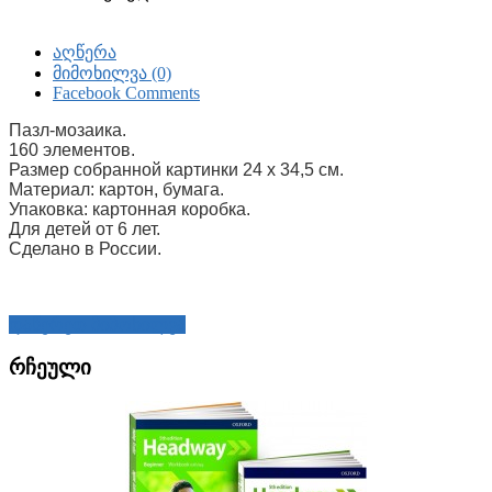
აღწერა
მიმოხილვა (0)
Facebook Comments
Пазл-мозаика.
160 элементов.
Размер собранной картинки 24 х 34,5 см.
Материал: картон, бумага.
Упаковка: картонная коробка.
Для детей от 6 лет.
Сделано в России.
დაწერეთ მიმოხილვა
რჩეული