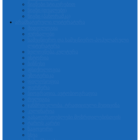
წიგნები სტიკერებით
წიგნი (თვალები)
წიგნი (პანორამკა)
არამხატვრული ლიტერატურა
მითოლოგია
ჟურნალები
სამეცნიერო და სამეცნიერო-პოპულარული
ლიტერატურა
ხელოვნება.კულტურა
ისტორია
ბიზნესი
ფსიქოლოგია
ეზოტერიკა
ფილოსოფია
ფერწერა
ბიოგრაფია. ავტობიოგრაფია
რელიგია
ჯანმრთელობა. ტრადიციული მედიცინა
კულინარია
გასაფერადებლები მოზრდილებისთვის
ტაროს კარტი
ზაგოვორი
სხვა