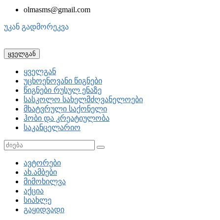
olmasms@gmail.com
უკან გადმორეკვა
ყველგან
ყველგან
უცხოენოვანი წიგნები
წიგნები რუსულ ენაზე
სასკოლო სახელმძღვანელოები
მხატვრული საქონელი
ჰობი და კრეატიულობა
საკანცელარიო
ავტორები
ახ.ამბები
მიმოხილვა
აქცია
სიახლე
გაყიდვადი