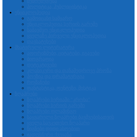
შემოქმედება
პოლიტიკა, პუბლიცისტიკა
ენციკლოპედია
გამოიცანი სამყარო
ენციკლოპედია სერიის გარეშე
საბავშვო ენციკლოპედია
ყველაზე პირველი ენციკლოპედია
თავსატეხები
მხატვრული ლიტერატურა
აფორიზმები, ციტატები, იგავები
ბიოგრაფია
დეტეკტივები
კლასიკური და თანამედროვე პროზა
პოეზია და დრამატურგია
რომანები
ფანტასტიკა, ფენტეზი, მისტიკა
ზღაპრები
ზღაპრები სერიაში "კროხა"
ზღაპრები სერიის გარეში
ზღაპრები ფლამინგო
საყვარელი ზღაპრები ბავშვებისათვის
ყველა საუკეთესო ზღაპარი
წიგნები დიდი ასოებით
ჯადოსნური ქვეყანა