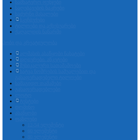
სამხატვრო ფუნჯები
საღებავების ნაკრები
საძერწი მასალები
სკეჩბუქები
ტილოები და აქსესუარები
ქაღალდის ნაწარმი
ჰობი და კრეატიულობა
ალმასის ასაწყობი ნახატები
დღიურები. ანკეტები
მუსიკალური სათამაშოები
ხატვა ნომრების საშუალებით და
გასაფერადებელი ტილოები
სამაგიდო თამაშები
გასაფერადებლები
ლოტო
ტესტები
დომინო
ასაწყობი
ფაზლები
12-54 ელემენტი
60 ელემენტი
80 ელემენტი