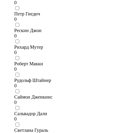
0
Петр Гнедич
0
Рескин Джон
0
Рихард Мутер
0
Роберт Макки
0
Рудольф Штайнер
0
Саймон Дженкинс
0
Сальвадор Дали
0
Светлана Гураль