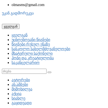
olmasms@gmail.com
უკან გადმორეკვა
ყველგან
ყველგან
უცხოენოვანი წიგნები
წიგნები რუსულ ენაზე
სასკოლო სახელმძღვანელოები
მხატვრული საქონელი
ჰობი და კრეატიულობა
საკანცელარიო
ავტორები
ახ.ამბები
მიმოხილვა
აქცია
სიახლე
გაყიდვადი