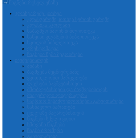
წიგნები რუსულ ენაზე
კლასგარეშე კითხვა
კლასგარეშე კითხვა სერიის გარეშე
კლასიკა სკოლაში
საბავშვო ბაღის ბიბლიოთეკა
საწყისი კლასების ბიბლიოტეკა
სკოლის ბიბლეოთეკა
ქრესტომატია
წიგნები ჩემი მეგობრები
ბავშვებისთვის
ანბანი
ბავშვებს მეცნიერებაზე
ვკითხულობთ მარცვლები
ლექსები ბავშვებისთვის
მშობლებისთვის და ბავშვებისთვის
მხატვრული ლიტერატურა
საერთო შესაძლებლობების განვითარება
სასწავლო ბარათები
ყველაზე პატარებისთვის
წიგნები სქელი ყდით
ხმოვანი წიგნები
წიგნი ბროშურა
განვითარება