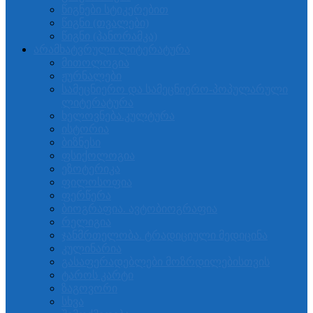
წიგნები სტიკერებით
წიგნი (თვალები)
წიგნი (პანორამკა)
არამხატვრული ლიტერატურა
მითოლოგია
ჟურნალები
სამეცნიერო და სამეცნიერო-პოპულარული
ლიტერატურა
ხელოვნება.კულტურა
ისტორია
ბიზნესი
ფსიქოლოგია
ეზოტერიკა
ფილოსოფია
ფერწერა
ბიოგრაფია. ავტობიოგრაფია
რელიგია
ჯანმრთელობა. ტრადიციული მედიცინა
კულინარია
გასაფერადებლები მოზრდილებისთვის
ტაროს კარტი
ზაგოვორი
სხვა