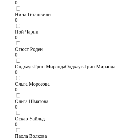
0
Нина Геташвили
0
Ной Чарни
0
Огюст Роден
0
Олдхаус-Грин МирандаОлдхаус-Грин Миранда
0
Ольга Морозова
0
Ольга Шматова
0
Оскар Уайльд
0
Паола Волкова