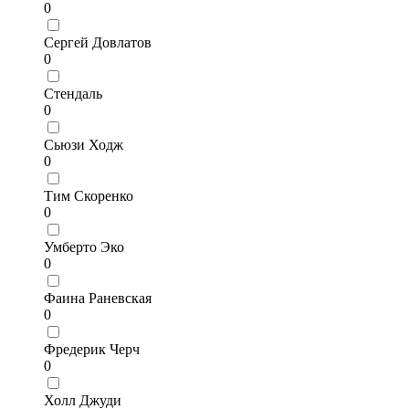
0
Сергей Довлатов
0
Стендаль
0
Сьюзи Ходж
0
Тим Скоренко
0
Умберто Эко
0
Фаина Раневская
0
Фредерик Черч
0
Холл Джуди