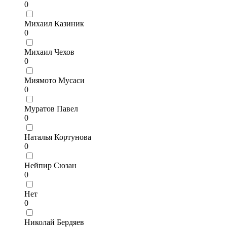
0
Михаил Казиник
0
Михаил Чехов
0
Миямото Мусаси
0
Муратов Павел
0
Наталья Кортунова
0
Нейпир Сюзан
0
Нет
0
Николай Бердяев