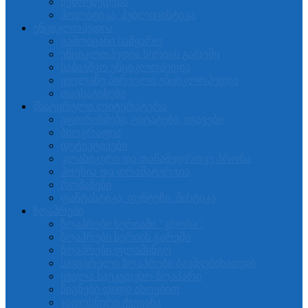
შემოქმედება
პოლიტიკა, პუბლიცისტიკა
ენციკლოპედია
გამოიცანი სამყარო
ენციკლოპედია სერიის გარეშე
საბავშვო ენციკლოპედია
ყველაზე პირველი ენციკლოპედია
თავსატეხები
მხატვრული ლიტერატურა
აფორიზმები, ციტატები, იგავები
ბიოგრაფია
დეტეკტივები
კლასიკური და თანამედროვე პროზა
პოეზია და დრამატურგია
რომანები
ფანტასტიკა, ფენტეზი, მისტიკა
ზღაპრები
ზღაპრები სერიაში "კროხა"
ზღაპრები სერიის გარეში
ზღაპრები ფლამინგო
საყვარელი ზღაპრები ბავშვებისათვის
ყველა საუკეთესო ზღაპარი
წიგნები დიდი ასოებით
ჯადოსნური ქვეყანა