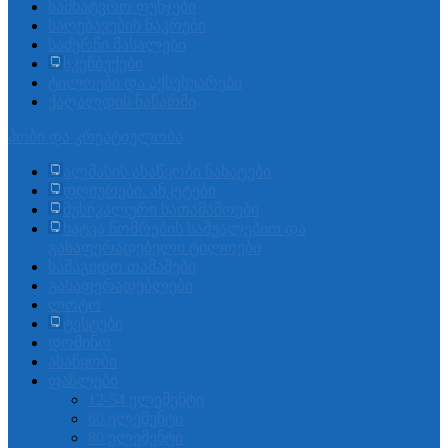
სამხატვრო ფუნჯები
საღებავების ნაკრები
საძერწი მასალები
სკეჩბუქები
ტილოები და აქსესუარები
ქაღალდის ნაწარმი
ჰობი და კრეატიულობა
ალმასის ასაწყობი ნახატები
დღიურები. ანკეტები
მუსიკალური სათამაშოები
ხატვა ნომრების საშუალებით და
გასაფერადებელი ტილოები
სამაგიდო თამაშები
გასაფერადებლები
ლოტო
ტესტები
დომინო
ასაწყობი
ფაზლები
12-54 ელემენტი
60 ელემენტი
80 ელემენტი