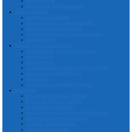
შემოქმედება
პოლიტიკა, პუბლიცისტიკა
ენციკლოპედია
გამოიცანი სამყარო
ენციკლოპედია სერიის გარეშე
საბავშვო ენციკლოპედია
ყველაზე პირველი ენციკლოპედია
თავსატეხები
მხატვრული ლიტერატურა
აფორიზმები, ციტატები, იგავები
ბიოგრაფია
დეტეკტივები
კლასიკური და თანამედროვე პროზა
პოეზია და დრამატურგია
რომანები
ფანტასტიკა, ფენტეზი, მისტიკა
ზღაპრები
ზღაპრები სერიაში "კროხა"
ზღაპრები სერიის გარეში
ზღაპრები ფლამინგო
საყვარელი ზღაპრები ბავშვებისათვის
ყველა საუკეთესო ზღაპარი
წიგნები დიდი ასოებით
ჯადოსნური ქვეყანა