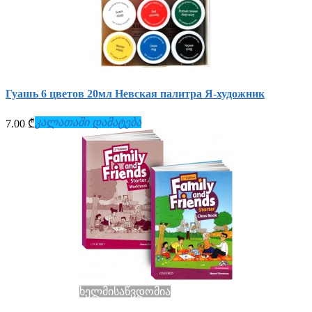
Гуашь 6 цветов 20мл Невская палитра Я-художник
კალათაში დამატება
7.00 ₾
ხელმისაწვდომია