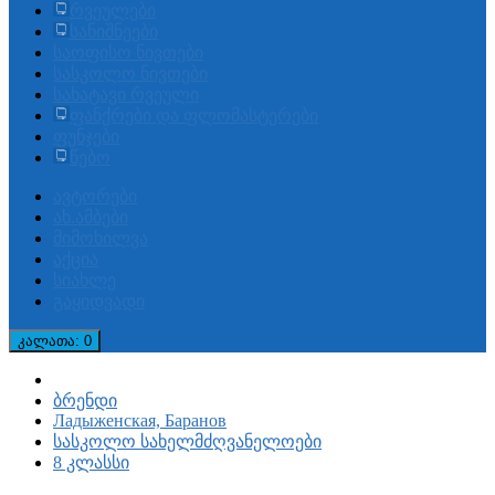
რვეულები
სანიშნეები
საოფისო ნივთები
სასკოლო ნივთები
სახატავი რვეული
ფანქრები და ფლომასტერები
ფუნჯები
წებო
ავტორები
ახ.ამბები
მიმოხილვა
აქცია
სიახლე
გაყიდვადი
კალათა
: 0
ბრენდი
Ладыженская, Баранов
სასკოლო სახელმძღვანელოები
8 კლასსი