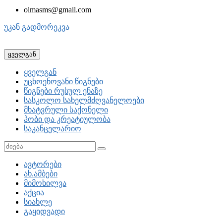
olmasms@gmail.com
უკან გადმორეკვა
ყველგან
ყველგან
უცხოენოვანი წიგნები
წიგნები რუსულ ენაზე
სასკოლო სახელმძღვანელოები
მხატვრული საქონელი
ჰობი და კრეატიულობა
საკანცელარიო
ავტორები
ახ.ამბები
მიმოხილვა
აქცია
სიახლე
გაყიდვადი