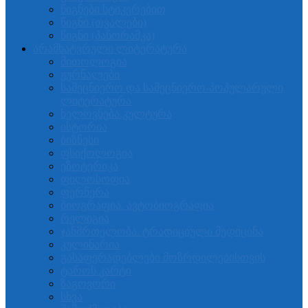
წიგნები სტიკერებით
წიგნი (თვალები)
წიგნი (პანორამკა)
არამხატვრული ლიტერატურა
მითოლოგია
ჟურნალები
სამეცნიერო და სამეცნიერო-პოპულარული
ლიტერატურა
ხელოვნება.კულტურა
ისტორია
ბიზნესი
ფსიქოლოგია
ეზოტერიკა
ფილოსოფია
ფერწერა
ბიოგრაფია. ავტობიოგრაფია
რელიგია
ჯანმრთელობა. ტრადიციული მედიცინა
კულინარია
გასაფერადებლები მოზრდილებისთვის
ტაროს კარტი
ზაგოვორი
სხვა