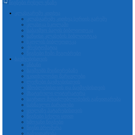
წიგნები რუსულ ენაზე
კლასგარეშე კითხვა
კლასგარეშე კითხვა სერიის გარეშე
კლასიკა სკოლაში
საბავშვო ბაღის ბიბლიოთეკა
საწყისი კლასების ბიბლიოტეკა
სკოლის ბიბლეოთეკა
ქრესტომატია
წიგნები ჩემი მეგობრები
ბავშვებისთვის
ანბანი
ბავშვებს მეცნიერებაზე
ვკითხულობთ მარცვლები
ლექსები ბავშვებისთვის
მშობლებისთვის და ბავშვებისთვის
მხატვრული ლიტერატურა
საერთო შესაძლებლობების განვითარება
სასწავლო ბარათები
ყველაზე პატარებისთვის
წიგნები სქელი ყდით
ხმოვანი წიგნები
წიგნი ბროშურა
განვითარება