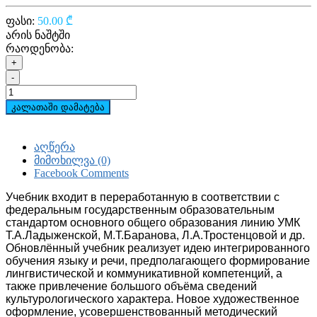
ფასი:
50.00 ₾
არის ნაშტში
რაოდენობა:
+
-
კალათაში დამატება
აღწერა
მიმოხილვა (0)
Facebook Comments
Учебник входит в переработанную в соответствии с
федеральным государственным образовательным
стандартом основного общего образования линию УМК
Т.А.Ладыженской, М.Т.Баранова, Л.А.Тростенцовой и др.
Обновлённый учебник реализует идею интегрированного
обучения языку и речи, предполагающего формирование
лингвистической и коммуникативной компетенций, а
также привлечение большого объёма сведений
культурологического характера. Новое художественное
оформление, усовершенствованный методический