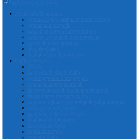
წიგნები რუსულ ენაზე
კლასგარეშე კითხვა
კლასგარეშე კითხვა სერიის გარეშე
კლასიკა სკოლაში
საბავშვო ბაღის ბიბლიოთეკა
საწყისი კლასების ბიბლიოტეკა
სკოლის ბიბლეოთეკა
ქრესტომატია
წიგნები ჩემი მეგობრები
ბავშვებისთვის
ანბანი
ბავშვებს მეცნიერებაზე
ვკითხულობთ მარცვლები
ლექსები ბავშვებისთვის
მშობლებისთვის და ბავშვებისთვის
მხატვრული ლიტერატურა
საერთო შესაძლებლობების განვითარება
სასწავლო ბარათები
ყველაზე პატარებისთვის
წიგნები სქელი ყდით
ხმოვანი წიგნები
წიგნი ბროშურა
განვითარება