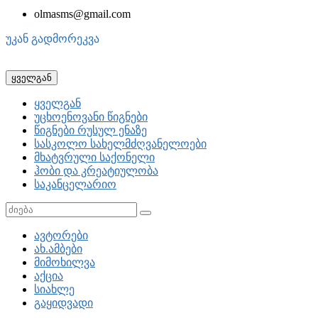
olmasms@gmail.com
უკან გადმორეკვა
ყველგან
ყველგან
უცხოენოვანი წიგნები
წიგნები რუსულ ენაზე
სასკოლო სახელმძღვანელოები
მხატვრული საქონელი
ჰობი და კრეატიულობა
საკანცელარიო
ავტორები
ახ.ამბები
მიმოხილვა
აქცია
სიახლე
გაყიდვადი