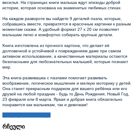
веселья. На страницах книги малыша ждут эпизоды доброй 
истории, которая основана на знаменитых любимых стихах. 
На каждом развороте вы найдете 9 деталей пазла, которые, 
собравшись вместе, превратятся в красочные картинки к разным 
моментам сказки. А удобный формат 27 х 20 см позволяет 
малышам легко и комфортно собирать крупные детали.
Книга изготовлена из прочного картона, что делает её 
долговечной и устойчивой к повреждениям даже при самом 
активном использовании, а качественные материалы остаются 
безопасными для любознательных малышей, которые познают 
мир.
Эта книга-развивашка с пазлами помогает развивать 
воображение, логическое мышление и мелкую моторику у детей. 
Она станет прекрасным подарком для вашего ребёнка или его 
друзей на любой праздник - будь то День Рождения, Новый Год, 
23 февраля или 8 марта. Яркая и добрая книга обязательно 
понравится как мальчикам, так и девочкам!
დაწერეთ მიმოხილვა
რჩეული