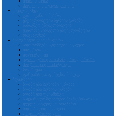
შემოქმედება
პოლიტიკა, პუბლიცისტიკა
ენციკლოპედია
გამოიცანი სამყარო
ენციკლოპედია სერიის გარეშე
საბავშვო ენციკლოპედია
ყველაზე პირველი ენციკლოპედია
თავსატეხები
მხატვრული ლიტერატურა
აფორიზმები, ციტატები, იგავები
ბიოგრაფია
დეტეკტივები
კლასიკური და თანამედროვე პროზა
პოეზია და დრამატურგია
რომანები
ფანტასტიკა, ფენტეზი, მისტიკა
ზღაპრები
ზღაპრები სერიაში "კროხა"
ზღაპრები სერიის გარეში
ზღაპრები ფლამინგო
საყვარელი ზღაპრები ბავშვებისათვის
ყველა საუკეთესო ზღაპარი
წიგნები დიდი ასოებით
ჯადოსნური ქვეყანა