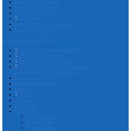
სამხატვრო ფუნჯები
საღებავების ნაკრები
საძერწი მასალები
სკეჩბუქები
ტილოები და აქსესუარები
ქაღალდის ნაწარმი
ჰობი და კრეატიულობა
ალმასის ასაწყობი ნახატები
დღიურები. ანკეტები
მუსიკალური სათამაშოები
ხატვა ნომრების საშუალებით და
გასაფერადებელი ტილოები
სამაგიდო თამაშები
გასაფერადებლები
ლოტო
ტესტები
დომინო
ასაწყობი
ფაზლები
12-54 ელემენტი
60 ელემენტი
80 ელემენტი