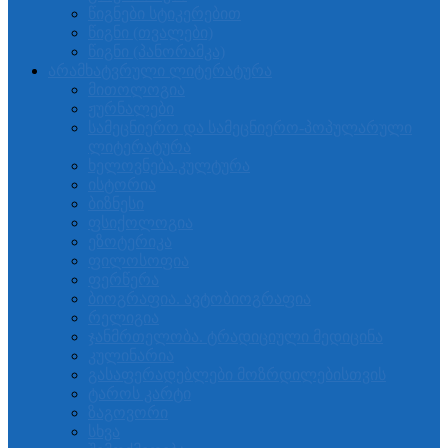
წიგნები სტიკერებით
წიგნი (თვალები)
წიგნი (პანორამკა)
არამხატვრული ლიტერატურა
მითოლოგია
ჟურნალები
სამეცნიერო და სამეცნიერო-პოპულარული
ლიტერატურა
ხელოვნება.კულტურა
ისტორია
ბიზნესი
ფსიქოლოგია
ეზოტერიკა
ფილოსოფია
ფერწერა
ბიოგრაფია. ავტობიოგრაფია
რელიგია
ჯანმრთელობა. ტრადიციული მედიცინა
კულინარია
გასაფერადებლები მოზრდილებისთვის
ტაროს კარტი
ზაგოვორი
სხვა