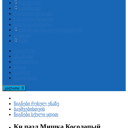
რვეულები
სანიშნეები
საოფისო ნივთები
სასკოლო ნივთები
სახატავი რვეული
ფანქრები და ფლომასტერები
ფუნჯები
წებო
ავტორები
ახ.ამბები
მიმოხილვა
აქცია
სიახლე
გაყიდვადი
კალათა
: 0
წიგნები რუსულ ენაზე
ბავშვებისთვის
წიგნები სქელი ყდით
Кн пазл Мишка Косолапый