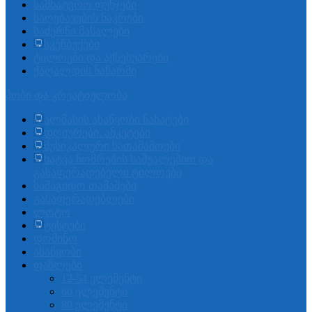
სამხატვრო ფუნჯები
საღებავების ნაკრები
საძერწი მასალები
სკეჩბუქები
ტილოები და აქსესუარები
ქაღალდის ნაწარმი
ჰობი და კრეატიულობა
ალმასის ასაწყობი ნახატები
დღიურები. ანკეტები
მუსიკალური სათამაშოები
ხატვა ნომრების საშუალებით და
გასაფერადებელი ტილოები
სამაგიდო თამაშები
გასაფერადებლები
ლოტო
ტესტები
დომინო
ასაწყობი
ფაზლები
12-54 ელემენტი
60 ელემენტი
80 ელემენტი