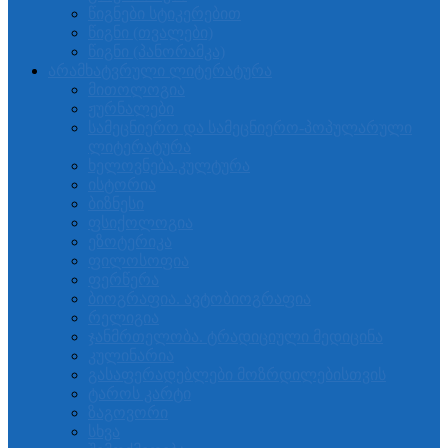
წიგნები სტიკერებით
წიგნი (თვალები)
წიგნი (პანორამკა)
არამხატვრული ლიტერატურა
მითოლოგია
ჟურნალები
სამეცნიერო და სამეცნიერო-პოპულარული
ლიტერატურა
ხელოვნება.კულტურა
ისტორია
ბიზნესი
ფსიქოლოგია
ეზოტერიკა
ფილოსოფია
ფერწერა
ბიოგრაფია. ავტობიოგრაფია
რელიგია
ჯანმრთელობა. ტრადიციული მედიცინა
კულინარია
გასაფერადებლები მოზრდილებისთვის
ტაროს კარტი
ზაგოვორი
სხვა