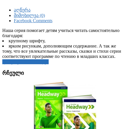
აღწერა
მიმოხილვა (0)
Facebook Comments
Наша серия помогает детям учиться читать самостоятельно
благодаря:
крупному шрифту,
ярким рисункам, дополняющим содержание. А так же
тому, что все увлекательные рассказы, сказки и стихи серии
соответствуют программе по чтению в младших классах.
დაწერეთ მიმოხილვა
რჩეული