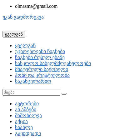
olmasms@gmail.com
უკან გადმორეკვა
ყველგან
ყველგან
უცხოენოვანი წიგნები
წიგნები რუსულ ენაზე
სასკოლო სახელმძღვანელოები
მხატვრული საქონელი
ჰობი და კრეატიულობა
საკანცელარიო
ავტორები
ახ.ამბები
მიმოხილვა
აქცია
სიახლე
გაყიდვადი