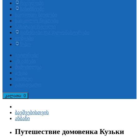
რვეულები
სანიშნეები
საოფისო ნივთები
სასკოლო ნივთები
სახატავი რვეული
ფანქრები და ფლომასტერები
ფუნჯები
წებო
ავტორები
ახ.ამბები
მიმოხილვა
აქცია
სიახლე
გაყიდვადი
კალათა
: 0
ბავშვებისთვის
ანბანი
Путешествие домовенка Кузьки