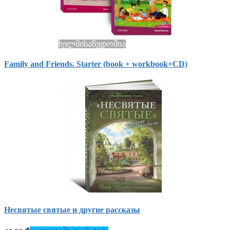
ხელმისაწვდომია
Family and Friends. Starter (book + workbook+СD)
Несвятые святые и другие рассказы