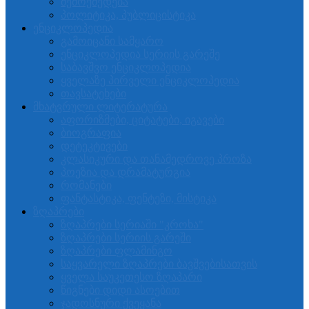
შემოქმედება
პოლიტიკა, პუბლიცისტიკა
ენციკლოპედია
გამოიცანი სამყარო
ენციკლოპედია სერიის გარეშე
საბავშვო ენციკლოპედია
ყველაზე პირველი ენციკლოპედია
თავსატეხები
მხატვრული ლიტერატურა
აფორიზმები, ციტატები, იგავები
ბიოგრაფია
დეტეკტივები
კლასიკური და თანამედროვე პროზა
პოეზია და დრამატურგია
რომანები
ფანტასტიკა, ფენტეზი, მისტიკა
ზღაპრები
ზღაპრები სერიაში "კროხა"
ზღაპრები სერიის გარეში
ზღაპრები ფლამინგო
საყვარელი ზღაპრები ბავშვებისათვის
ყველა საუკეთესო ზღაპარი
წიგნები დიდი ასოებით
ჯადოსნური ქვეყანა