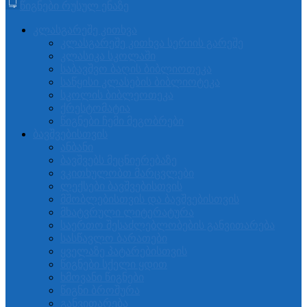
წიგნები რუსულ ენაზე
კლასგარეშე კითხვა
კლასგარეშე კითხვა სერიის გარეშე
კლასიკა სკოლაში
საბავშვო ბაღის ბიბლიოთეკა
საწყისი კლასების ბიბლიოტეკა
სკოლის ბიბლეოთეკა
ქრესტომატია
წიგნები ჩემი მეგობრები
ბავშვებისთვის
ანბანი
ბავშვებს მეცნიერებაზე
ვკითხულობთ მარცვლები
ლექსები ბავშვებისთვის
მშობლებისთვის და ბავშვებისთვის
მხატვრული ლიტერატურა
საერთო შესაძლებლობების განვითარება
სასწავლო ბარათები
ყველაზე პატარებისთვის
წიგნები სქელი ყდით
ხმოვანი წიგნები
წიგნი ბროშურა
განვითარება