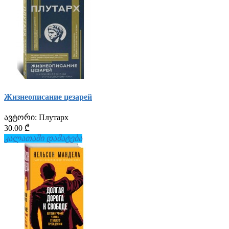
Жизнеописание цезарей
ავტორი:
Плутарх
30.00 ₾
კალათაში დამატება