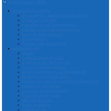
წიგნები რუსულ ენაზე
კლასგარეშე კითხვა
კლასგარეშე კითხვა სერიის გარეშე
კლასიკა სკოლაში
საბავშვო ბაღის ბიბლიოთეკა
საწყისი კლასების ბიბლიოტეკა
სკოლის ბიბლეოთეკა
ქრესტომატია
წიგნები ჩემი მეგობრები
ბავშვებისთვის
ანბანი
ბავშვებს მეცნიერებაზე
ვკითხულობთ მარცვლები
ლექსები ბავშვებისთვის
მშობლებისთვის და ბავშვებისთვის
მხატვრული ლიტერატურა
საერთო შესაძლებლობების განვითარება
სასწავლო ბარათები
ყველაზე პატარებისთვის
წიგნები სქელი ყდით
ხმოვანი წიგნები
წიგნი ბროშურა
განვითარება