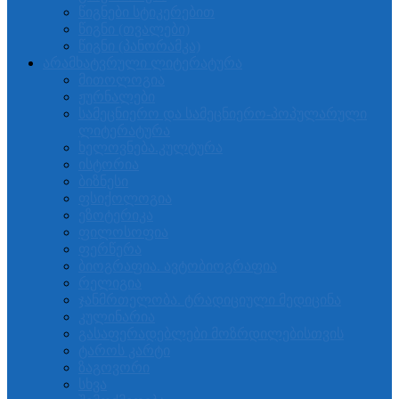
წიგნები სტიკერებით
წიგნი (თვალები)
წიგნი (პანორამკა)
არამხატვრული ლიტერატურა
მითოლოგია
ჟურნალები
სამეცნიერო და სამეცნიერო-პოპულარული
ლიტერატურა
ხელოვნება.კულტურა
ისტორია
ბიზნესი
ფსიქოლოგია
ეზოტერიკა
ფილოსოფია
ფერწერა
ბიოგრაფია. ავტობიოგრაფია
რელიგია
ჯანმრთელობა. ტრადიციული მედიცინა
კულინარია
გასაფერადებლები მოზრდილებისთვის
ტაროს კარტი
ზაგოვორი
სხვა