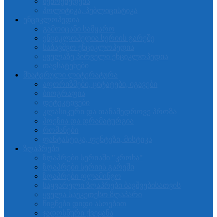
შემოქმედება
პოლიტიკა, პუბლიცისტიკა
ენციკლოპედია
გამოიცანი სამყარო
ენციკლოპედია სერიის გარეშე
საბავშვო ენციკლოპედია
ყველაზე პირველი ენციკლოპედია
თავსატეხები
მხატვრული ლიტერატურა
აფორიზმები, ციტატები, იგავები
ბიოგრაფია
დეტეკტივები
კლასიკური და თანამედროვე პროზა
პოეზია და დრამატურგია
რომანები
ფანტასტიკა, ფენტეზი, მისტიკა
ზღაპრები
ზღაპრები სერიაში "კროხა"
ზღაპრები სერიის გარეში
ზღაპრები ფლამინგო
საყვარელი ზღაპრები ბავშვებისათვის
ყველა საუკეთესო ზღაპარი
წიგნები დიდი ასოებით
ჯადოსნური ქვეყანა