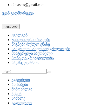
olmasms@gmail.com
უკან გადმორეკვა
ყველგან
ყველგან
უცხოენოვანი წიგნები
წიგნები რუსულ ენაზე
სასკოლო სახელმძღვანელოები
მხატვრული საქონელი
ჰობი და კრეატიულობა
საკანცელარიო
ავტორები
ახ.ამბები
მიმოხილვა
აქცია
სიახლე
გაყიდვადი