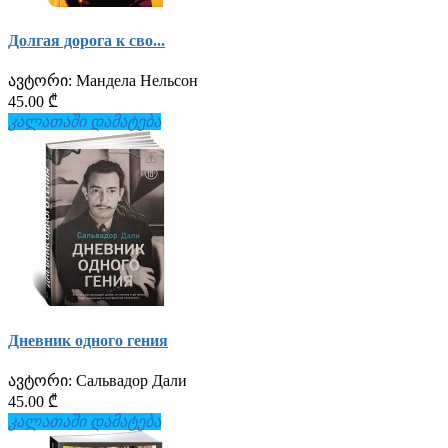
Долгая дорога к сво...
ავტორი:
Мандела Нельсон
45.00 ₾
კალათაში დამატება
Дневник одного гения
ავტორი:
Сальвадор Дали
45.00 ₾
კალათაში დამატება