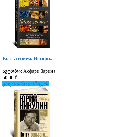
Быть гением. Истори...
ავტორი:
Асфари Зарина
50.00 ₾
კალათაში დამატება