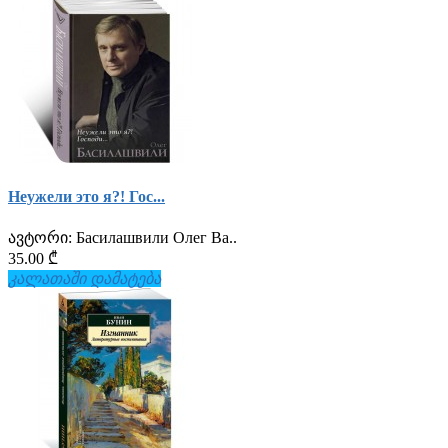
Неужели это я?! Гос...
ავტორი:
Басилашвили Олег Ва..
35.00 ₾
კალათაში დამატება