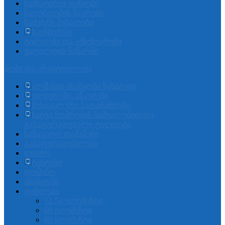
სამხატვრო ფუნჯები
საღებავების ნაკრები
საძერწი მასალები
სკეჩბუქები
ტილოები და აქსესუარები
ქაღალდის ნაწარმი
ჰობი და კრეატიულობა
ალმასის ასაწყობი ნახატები
დღიურები. ანკეტები
მუსიკალური სათამაშოები
ხატვა ნომრების საშუალებით და
გასაფერადებელი ტილოები
სამაგიდო თამაშები
გასაფერადებლები
ლოტო
ტესტები
დომინო
ასაწყობი
ფაზლები
12-54 ელემენტი
60 ელემენტი
80 ელემენტი