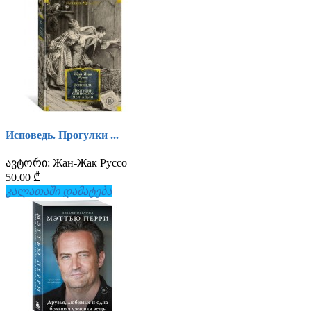
Исповедь. Прогулки ...
ავტორი:
Жан-Жак Руссо
50.00 ₾
კალათაში დამატება