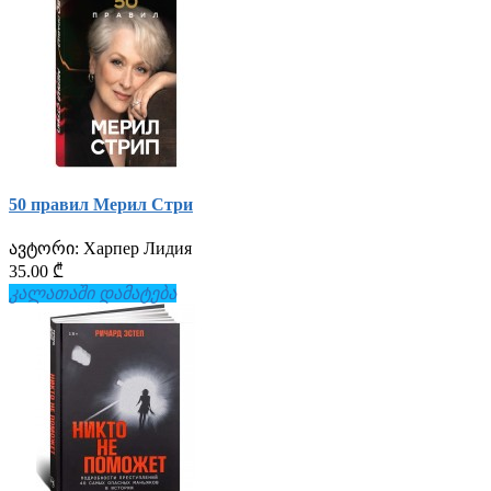
50 правил Мерил Стри
ავტორი:
Харпер Лидия
35.00 ₾
კალათაში დამატება