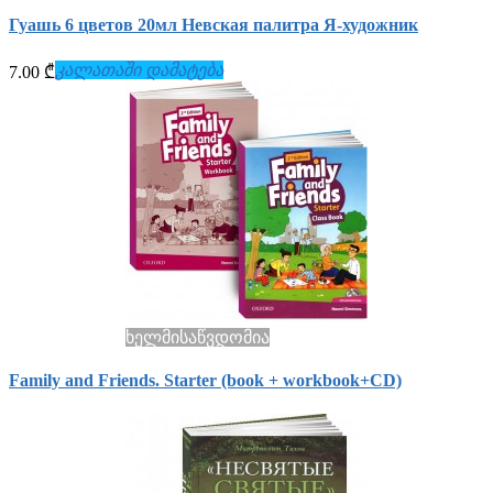
Гуашь 6 цветов 20мл Невская палитра Я-художник
კალათაში დამატება
7.00 ₾
ხელმისაწვდომია
Family and Friends. Starter (book + workbook+СD)