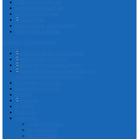
სამხატვრო ფუნჯები
საღებავების ნაკრები
საძერწი მასალები
სკეჩბუქები
ტილოები და აქსესუარები
ქაღალდის ნაწარმი
ჰობი და კრეატიულობა
ალმასის ასაწყობი ნახატები
დღიურები. ანკეტები
მუსიკალური სათამაშოები
ხატვა ნომრების საშუალებით და
გასაფერადებელი ტილოები
სამაგიდო თამაშები
გასაფერადებლები
ლოტო
ტესტები
დომინო
ასაწყობი
ფაზლები
12-54 ელემენტი
60 ელემენტი
80 ელემენტი