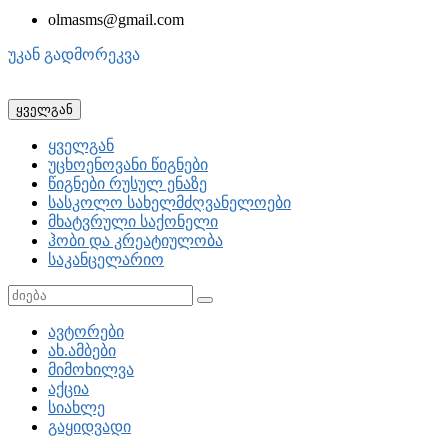
olmasms@gmail.com
უკან გადმორეკვა
ყველგან
ყველგან
უცხოენოვანი წიგნები
წიგნები რუსულ ენაზე
სასკოლო სახელმძღვანელოები
მხატვრული საქონელი
ჰობი და კრეატიულობა
საკანცელარიო
ავტორები
ახ.ამბები
მიმოხილვა
აქცია
სიახლე
გაყიდვადი