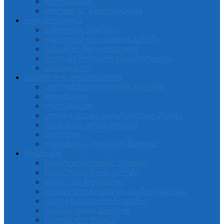
შემოქმედება
პოლიტიკა, პუბლიცისტიკა
ენციკლოპედია
გამოიცანი სამყარო
ენციკლოპედია სერიის გარეშე
საბავშვო ენციკლოპედია
ყველაზე პირველი ენციკლოპედია
თავსატეხები
მხატვრული ლიტერატურა
აფორიზმები, ციტატები, იგავები
ბიოგრაფია
დეტეკტივები
კლასიკური და თანამედროვე პროზა
პოეზია და დრამატურგია
რომანები
ფანტასტიკა, ფენტეზი, მისტიკა
ზღაპრები
ზღაპრები სერიაში "კროხა"
ზღაპრები სერიის გარეში
ზღაპრები ფლამინგო
საყვარელი ზღაპრები ბავშვებისათვის
ყველა საუკეთესო ზღაპარი
წიგნები დიდი ასოებით
ჯადოსნური ქვეყანა