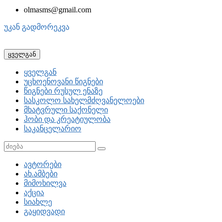
olmasms@gmail.com
უკან გადმორეკვა
ყველგან
ყველგან
უცხოენოვანი წიგნები
წიგნები რუსულ ენაზე
სასკოლო სახელმძღვანელოები
მხატვრული საქონელი
ჰობი და კრეატიულობა
საკანცელარიო
ავტორები
ახ.ამბები
მიმოხილვა
აქცია
სიახლე
გაყიდვადი