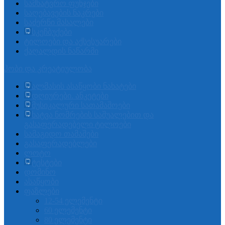
სამხატვრო ფუნჯები
საღებავების ნაკრები
საძერწი მასალები
სკეჩბუქები
ტილოები და აქსესუარები
ქაღალდის ნაწარმი
ჰობი და კრეატიულობა
ალმასის ასაწყობი ნახატები
დღიურები. ანკეტები
მუსიკალური სათამაშოები
ხატვა ნომრების საშუალებით და
გასაფერადებელი ტილოები
სამაგიდო თამაშები
გასაფერადებლები
ლოტო
ტესტები
დომინო
ასაწყობი
ფაზლები
12-54 ელემენტი
60 ელემენტი
80 ელემენტი