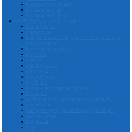
წიგნები სტიკერებით
წიგნი (თვალები)
წიგნი (პანორამკა)
არამხატვრული ლიტერატურა
მითოლოგია
ჟურნალები
სამეცნიერო და სამეცნიერო-პოპულარული
ლიტერატურა
ხელოვნება.კულტურა
ისტორია
ბიზნესი
ფსიქოლოგია
ეზოტერიკა
ფილოსოფია
ფერწერა
ბიოგრაფია. ავტობიოგრაფია
რელიგია
ჯანმრთელობა. ტრადიციული მედიცინა
კულინარია
გასაფერადებლები მოზრდილებისთვის
ტაროს კარტი
ზაგოვორი
სხვა