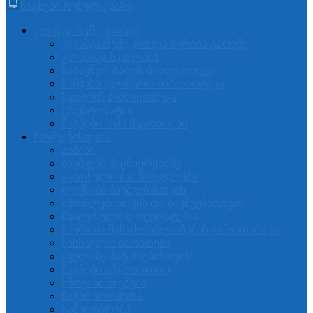
წიგნები რუსულ ენაზე
კლასგარეშე კითხვა
კლასგარეშე კითხვა სერიის გარეშე
კლასიკა სკოლაში
საბავშვო ბაღის ბიბლიოთეკა
საწყისი კლასების ბიბლიოტეკა
სკოლის ბიბლეოთეკა
ქრესტომატია
წიგნები ჩემი მეგობრები
ბავშვებისთვის
ანბანი
ბავშვებს მეცნიერებაზე
ვკითხულობთ მარცვლები
ლექსები ბავშვებისთვის
მშობლებისთვის და ბავშვებისთვის
მხატვრული ლიტერატურა
საერთო შესაძლებლობების განვითარება
სასწავლო ბარათები
ყველაზე პატარებისთვის
წიგნები სქელი ყდით
ხმოვანი წიგნები
წიგნი ბროშურა
განვითარება