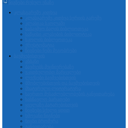
წიგნები რუსულ ენაზე
კლასგარეშე კითხვა
კლასგარეშე კითხვა სერიის გარეშე
კლასიკა სკოლაში
საბავშვო ბაღის ბიბლიოთეკა
საწყისი კლასების ბიბლიოტეკა
სკოლის ბიბლეოთეკა
ქრესტომატია
წიგნები ჩემი მეგობრები
ბავშვებისთვის
ანბანი
ბავშვებს მეცნიერებაზე
ვკითხულობთ მარცვლები
ლექსები ბავშვებისთვის
მშობლებისთვის და ბავშვებისთვის
მხატვრული ლიტერატურა
საერთო შესაძლებლობების განვითარება
სასწავლო ბარათები
ყველაზე პატარებისთვის
წიგნები სქელი ყდით
ხმოვანი წიგნები
წიგნი ბროშურა
განვითარება