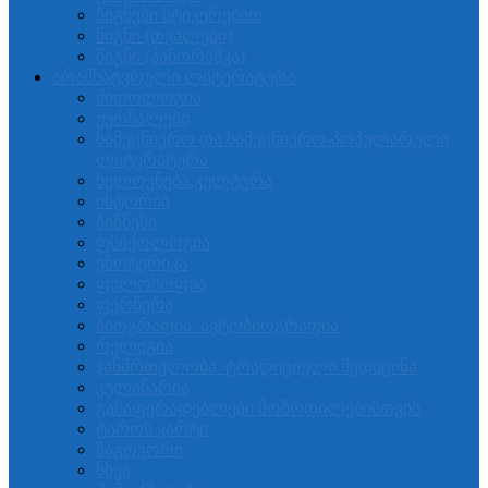
წიგნები სტიკერებით
წიგნი (თვალები)
წიგნი (პანორამკა)
არამხატვრული ლიტერატურა
მითოლოგია
ჟურნალები
სამეცნიერო და სამეცნიერო-პოპულარული
ლიტერატურა
ხელოვნება.კულტურა
ისტორია
ბიზნესი
ფსიქოლოგია
ეზოტერიკა
ფილოსოფია
ფერწერა
ბიოგრაფია. ავტობიოგრაფია
რელიგია
ჯანმრთელობა. ტრადიციული მედიცინა
კულინარია
გასაფერადებლები მოზრდილებისთვის
ტაროს კარტი
ზაგოვორი
სხვა