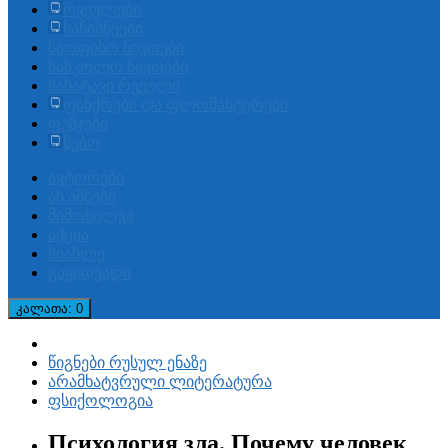
რვეულები
სანიშნეები
საოფისო ნივთები
სასკოლო ნივთები
სახატავი რვეული
ფანქრები და ფლომასტერები
ფუნჯები
წებო
ავტორები
ახ.ამბები
მიმოხილვა
აქცია
სიახლე
გაყიდვადი
კალათა
: 0
წიგნები რუსულ ენაზე
არამხატვრული ლიტერატურა
ფსიქოლოგია
Психология зла. Почему человек