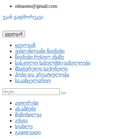
olmasms@gmail.com
უკან გადმორეკვა
ყველგან
ყველგან
უცხოენოვანი წიგნები
წიგნები რუსულ ენაზე
სასკოლო სახელმძღვანელოები
მხატვრული საქონელი
ჰობი და კრეატიულობა
საკანცელარიო
ავტორები
ახ.ამბები
მიმოხილვა
აქცია
სიახლე
გაყიდვადი