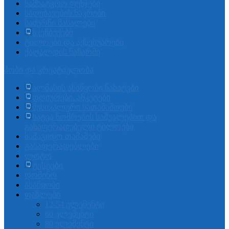
სამხატვრო ფუნჯები
საღებავების ნაკრები
საძერწი მასალები
სკეჩბუქები
ტილოები და აქსესუარები
ქაღალდის ნაწარმი
ჰობი და კრეატიულობა
ალმასის ასაწყობი ნახატები
დღიურები. ანკეტები
მუსიკალური სათამაშოები
ხატვა ნომრების საშუალებით და
გასაფერადებელი ტილოები
სამაგიდო თამაშები
გასაფერადებლები
ლოტო
ტესტები
დომინო
ასაწყობი
ფაზლები
12-54 ელემენტი
60 ელემენტი
80 ელემენტი