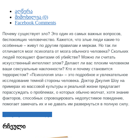
აღწერა
მიმოხილვა (0)
Facebook Comments
Почему существует зло? Это один из самых важных вопросов,
беспокоящих человечество. Кажется, что злые люди какие-то
особенные – живут по другим правилам и меркам. Но так ли
отличается мозг психопата от мозга обычного человека? Скольких
людей посещают фантазии об убийстве? Можно ли считать
искусственный интеллект злом? Делают ли вас плохим человеком
ваши сексуальные наклонности? Кто и почему становится
террористом? «Психология зла» – это подробное и увлекательное
исследование темной стороны человека. Доктор Джулия Шоу на
примерах из массовой культуры и реальной жизни предлагает
порассуждать о проблемах, о которых обычно молчат, хотя знание
факторов, способных спровоцировать недопустимое поведение,
помогает замечать их и не давать им развернуться в полную силу.
დაწერეთ მიმოხილვა
რჩეული