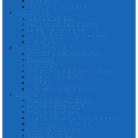
შემოქმედება
პოლიტიკა, პუბლიცისტიკა
ენციკლოპედია
გამოიცანი სამყარო
ენციკლოპედია სერიის გარეშე
საბავშვო ენციკლოპედია
ყველაზე პირველი ენციკლოპედია
თავსატეხები
მხატვრული ლიტერატურა
აფორიზმები, ციტატები, იგავები
ბიოგრაფია
დეტეკტივები
კლასიკური და თანამედროვე პროზა
პოეზია და დრამატურგია
რომანები
ფანტასტიკა, ფენტეზი, მისტიკა
ზღაპრები
ზღაპრები სერიაში "კროხა"
ზღაპრები სერიის გარეში
ზღაპრები ფლამინგო
საყვარელი ზღაპრები ბავშვებისათვის
ყველა საუკეთესო ზღაპარი
წიგნები დიდი ასოებით
ჯადოსნური ქვეყანა