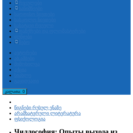
რვეულები
სანიშნეები
საოფისო ნივთები
სასკოლო ნივთები
სახატავი რვეული
ფანქრები და ფლომასტერები
ფუნჯები
წებო
ავტორები
ახ.ამბები
მიმოხილვა
აქცია
სიახლე
გაყიდვადი
კალათა
: 0
წიგნები რუსულ ენაზე
არამხატვრული ლიტერატურა
ფსიქოლოგია
Чиллософия: Опыты выхода из