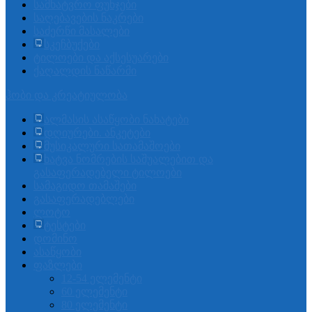
სამხატვრო ფუნჯები
საღებავების ნაკრები
საძერწი მასალები
სკეჩბუქები
ტილოები და აქსესუარები
ქაღალდის ნაწარმი
ჰობი და კრეატიულობა
ალმასის ასაწყობი ნახატები
დღიურები. ანკეტები
მუსიკალური სათამაშოები
ხატვა ნომრების საშუალებით და
გასაფერადებელი ტილოები
სამაგიდო თამაშები
გასაფერადებლები
ლოტო
ტესტები
დომინო
ასაწყობი
ფაზლები
12-54 ელემენტი
60 ელემენტი
80 ელემენტი