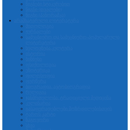
წიგნები სტიკერებით
წიგნი (თვალები)
წიგნი (პანორამკა)
არამხატვრული ლიტერატურა
მითოლოგია
ჟურნალები
სამეცნიერო და სამეცნიერო-პოპულარული
ლიტერატურა
ხელოვნება.კულტურა
ისტორია
ბიზნესი
ფსიქოლოგია
ეზოტერიკა
ფილოსოფია
ფერწერა
ბიოგრაფია. ავტობიოგრაფია
რელიგია
ჯანმრთელობა. ტრადიციული მედიცინა
კულინარია
გასაფერადებლები მოზრდილებისთვის
ტაროს კარტი
ზაგოვორი
სხვა