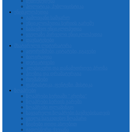
შემოქმედება
პოლიტიკა, პუბლიცისტიკა
ენციკლოპედია
გამოიცანი სამყარო
ენციკლოპედია სერიის გარეშე
საბავშვო ენციკლოპედია
ყველაზე პირველი ენციკლოპედია
თავსატეხები
მხატვრული ლიტერატურა
აფორიზმები, ციტატები, იგავები
ბიოგრაფია
დეტეკტივები
კლასიკური და თანამედროვე პროზა
პოეზია და დრამატურგია
რომანები
ფანტასტიკა, ფენტეზი, მისტიკა
ზღაპრები
ზღაპრები სერიაში "კროხა"
ზღაპრები სერიის გარეში
ზღაპრები ფლამინგო
საყვარელი ზღაპრები ბავშვებისათვის
ყველა საუკეთესო ზღაპარი
წიგნები დიდი ასოებით
ჯადოსნური ქვეყანა