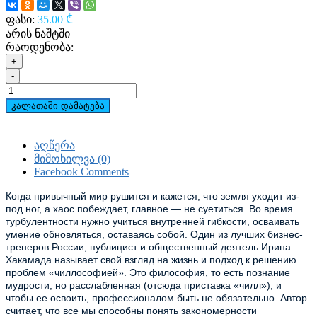
ფასი:
35.00 ₾
არის ნაშტში
რაოდენობა:
+
-
კალათაში დამატება
აღწერა
მიმოხილვა (0)
Facebook Comments
Когда привычный мир рушится и кажется, что земля уходит из-
под ног, а хаос побеждает, главное — не суетиться. Во время 
турбулентности нужно учиться внутренней гибкости, осваивать 
умение обновляться, оставаясь собой. Один из лучших бизнес-
тренеров России, публицист и общественный деятель Ирина 
Хакамада называет свой взгляд на жизнь и подход к решению 
проблем «чиллософией». Это философия, то есть познание 
мудрости, но расслабленная (отсюда приставка «чилл»), и 
чтобы ее освоить, профессионалом быть не обязательно. Автор 
считает, что все мы способны понять закономерности 