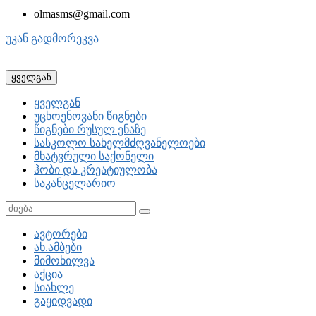
olmasms@gmail.com
უკან გადმორეკვა
ყველგან
ყველგან
უცხოენოვანი წიგნები
წიგნები რუსულ ენაზე
სასკოლო სახელმძღვანელოები
მხატვრული საქონელი
ჰობი და კრეატიულობა
საკანცელარიო
ავტორები
ახ.ამბები
მიმოხილვა
აქცია
სიახლე
გაყიდვადი