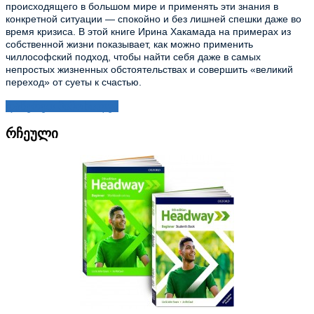
происходящего в большом мире и применять эти знания в 
конкретной ситуации — спокойно и без лишней спешки даже во 
время кризиса. В этой книге Ирина Хакамада на примерах из 
собственной жизни показывает, как можно применить 
чиллософский подход, чтобы найти себя даже в самых 
непростых жизненных обстоятельствах и совершить «великий 
переход» от суеты к счастью.
დაწერეთ მიმოხილვა
რჩეული