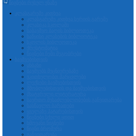
წიგნები რუსულ ენაზე
კლასგარეშე კითხვა
კლასგარეშე კითხვა სერიის გარეშე
კლასიკა სკოლაში
საბავშვო ბაღის ბიბლიოთეკა
საწყისი კლასების ბიბლიოტეკა
სკოლის ბიბლეოთეკა
ქრესტომატია
წიგნები ჩემი მეგობრები
ბავშვებისთვის
ანბანი
ბავშვებს მეცნიერებაზე
ვკითხულობთ მარცვლები
ლექსები ბავშვებისთვის
მშობლებისთვის და ბავშვებისთვის
მხატვრული ლიტერატურა
საერთო შესაძლებლობების განვითარება
სასწავლო ბარათები
ყველაზე პატარებისთვის
წიგნები სქელი ყდით
ხმოვანი წიგნები
წიგნი ბროშურა
განვითარება